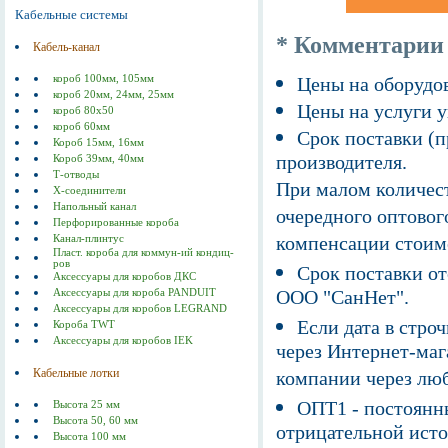
Кабельные системы
* Комментарии
Кабель-канал
короб 100мм, 105мм
Цены на оборудов
короб 20мм, 24мм, 25мм
Цены на услуги у
короб 80х50
короб 60мм
Срок поставки (п
Короб 15мм, 16мм
производителя.
Короб 39мм, 40мм
Т-отводы
При малом количест
Х-соединители
Напольный канал
очередного оптовог
Перфорированные короба
компенсации стоим
Канал-плинтус
Пласт. короба для коммун-ий кондиц-
ров
Срок поставки от
Аксессуары для коробов ДКС
ООО "СанНет".
Аксессуары для короба PANDUIT
Аксессуары для коробов LEGRAND
Если дата в строч
Короба TWT
Аксессуары для коробов IEK
через Интернет-маг
Кабельные лотки
компании через люб
ОПТ1 - постоянны
Высота 25 мм
Высота 50, 60 мм
отрицательной исто
Высота 100 мм