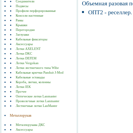
Соединители
Объемная разовая 
Подвесы
ОПТ2 - реселлер.
Профили перфорированные
Консоли настенные
Рамы
Крышки
Перегородки
Заглушки
Кабельные фиксаторы
Аксессуары
Лотки AXELENT
Лотки DKC
Лотки DEFEM
Лотки Vergokan
Лотки лестничного типа Wibe
Кабельные крючки Panduit J-Mod
Кабельные эстакады
Короба, лючки, колонны
Лотки IEK
Прочее
Оптические лотки Lanmaster
Проволочные лотки Lanmaster
Лестничные лотки LanMaster
Металлорукав
Металлорукава ДКС
Аксессуары