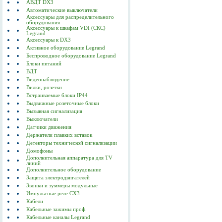
АВДТ DX3
Автоматические выключатели
Аксессуары для распределительного
оборудования
Аксессуары к шкафам VDI (СКС)
Legrand
Аксессуары к DX3
Активное оборудование Legrand
Беспроводное оборудование Legrand
Блоки питаний
ВДТ
Видеонаблюдение
Вилки, розетки
Встраиваемые блоки IP44
Выдвижные розеточные блоки
Вызывная сигнализация
Выключатели
Датчики движения
Держатели плавких вставок
Детекторы технической сигнализации
Домофоны
Дополнительная аппаратура для TV
линий
Дополнительное оборудование
Защита электродвигателей
Звонки и зуммеры модульные
Импульсные реле CX3
Кабели
Кабельные зажимы проф.
Кабельные каналы Legrand