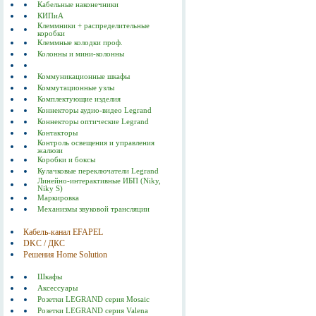
Кабельные наконечники
КИПиА
Клеммники + распределительные
коробки
Клеммные колодки проф.
Колонны и мини-колонны
Коммуникационные шкафы
Коммутационные узлы
Комплектующие изделия
Коннекторы аудио-видео Legrand
Коннекторы оптические Legrand
Контакторы
Контроль освещения и управления
жалюзи
Коробки и боксы
Кулачковые переключатели Legrand
Линейно-интерактивные ИБП (Niky,
Niky S)
Маркировка
Механизмы звуковой трансляции
Кабель-канал EFAPEL
DKC / ДКС
Решения Home Solution
Шкафы
Аксессуары
Розетки LEGRAND серия Mosaic
Розетки LEGRAND серия Valena