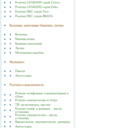
Розетки LEGRAND серия Cariva
Розетки LEGRAND серия Etika
Розетки DKC серия Viva
Розетки DKC серия BRAVA
Колонны, напольные башенки, лючки
Колонны
Миниколонны
Башенки напольные
Лючки
Монтажные коробки
Фальшпол
Панели
Аксессуары
Розетки и выключатели
Розетки телефонные и компьютерные в
сборе
Розетки электрические в сборе
ТВ, мультимедиа, прочие
Розетки телеф. и компьют. - внутр.
установка
Розетки электрические - внутр.
установка
Выключатели, переключатели, диммеры
Аксессуары