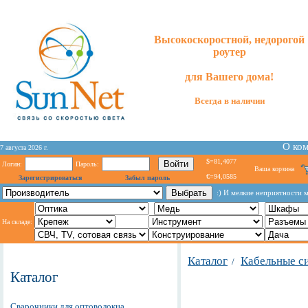
Высокоскоростной, недорогой
роутер
для
Вашего
дома!
Всегда в наличии
О ко
7 августа 2026 г.
$=81,4077
Логин:
Пароль:
Ваша корзина
€=94,0585
Зарегистрироваться
Забыл пароль
:) И мелкие неприятности 
На складе:
Каталог
Кабельные с
/
Каталог
Сварочники для оптоволокна