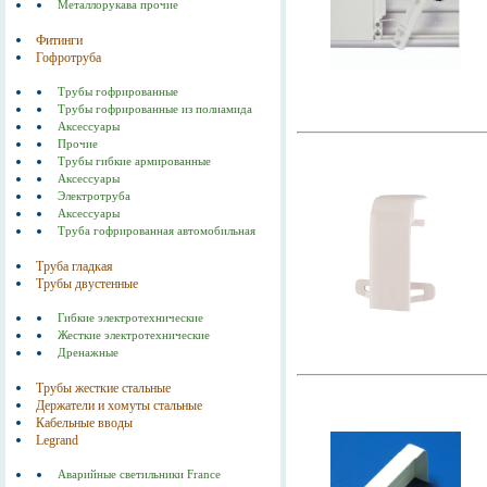
Металлорукава прочие
Фитинги
Гофротруба
Трубы гофрированные
Трубы гофрированные из полиамида
Аксессуары
Прочие
Трубы гибкие армированные
Аксессуары
Электротруба
Аксессуары
Труба гофрированная автомобильная
Труба гладкая
Трубы двустенные
Гибкие электротехнические
Жесткие электротехнические
Дренажные
Трубы жесткие стальные
Держатели и хомуты стальные
Кабельные вводы
Legrand
Аварийные светильники France