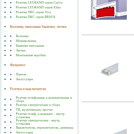
Розетки LEGRAND серия Cariva
Розетки LEGRAND серия Etika
Розетки DKC серия Viva
Розетки DKC серия BRAVA
Колонны, напольные башенки, лючки
Колонны
Миниколонны
Башенки напольные
Лючки
Монтажные коробки
Фальшпол
Панели
Аксессуары
Розетки и выключатели
Розетки телефонные и компьютерные в
сборе
Розетки электрические в сборе
ТВ, мультимедиа, прочие
Розетки телеф. и компьют. - внутр.
установка
Розетки электрические - внутр.
установка
Выключатели, переключатели, диммеры
Аксессуары