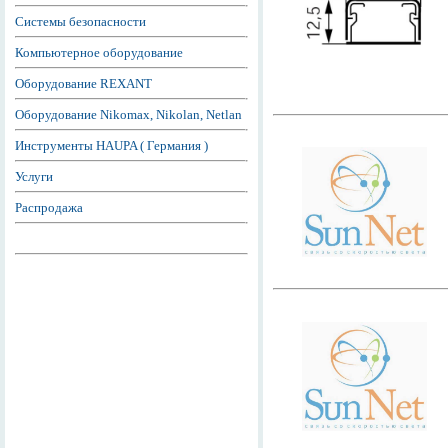
Системы безопасности
Компьютерное оборудование
Оборудование REXANT
Оборудование Nikomax, Nikolan, Netlan
Инструменты HAUPA ( Германия )
Услуги
Распродажа