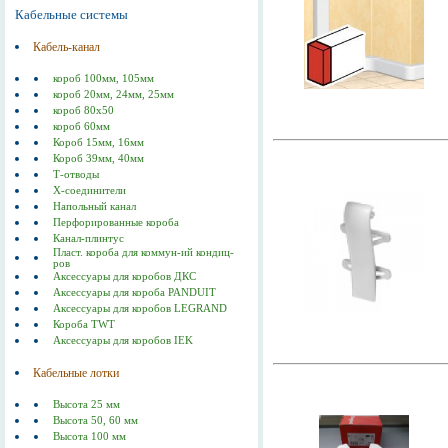
Кабельные системы
Кабель-канал
короб 100мм, 105мм
короб 20мм, 24мм, 25мм
короб 80х50
короб 60мм
Короб 15мм, 16мм
Короб 39мм, 40мм
Т-отводы
Х-соединители
Напольный канал
Перфорированные короба
Канал-плинтус
Пласт. короба для коммун-ий кондиц-
ров
Аксессуары для коробов ДКС
Аксессуары для короба PANDUIT
Аксессуары для коробов LEGRAND
Короба TWT
Аксессуары для коробов IEK
Кабельные лотки
Высота 25 мм
Высота 50, 60 мм
Высота 100 мм