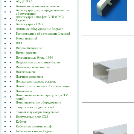
АВДТ DX3
Автоматические выключатели
Аксессуары для распределительного
оборудования
Аксессуары к шкафам VDI (СКС)
Legrand
Аксессуары к DX3
Активное оборудование Legrand
Беспроводное оборудование Legrand
Блоки питаний
ВДТ
Видеонаблюдение
Вилки, розетки
Встраиваемые блоки IP44
Выдвижные розеточные блоки
Вызывная сигнализация
Выключатели
Датчики движения
Держатели плавких вставок
Детекторы технической сигнализации
Домофоны
Дополнительная аппаратура для TV
линий
Дополнительное оборудование
Защита электродвигателей
Звонки и зуммеры модульные
Импульсные реле CX3
Кабели
Кабельные зажимы проф.
Кабельные каналы Legrand