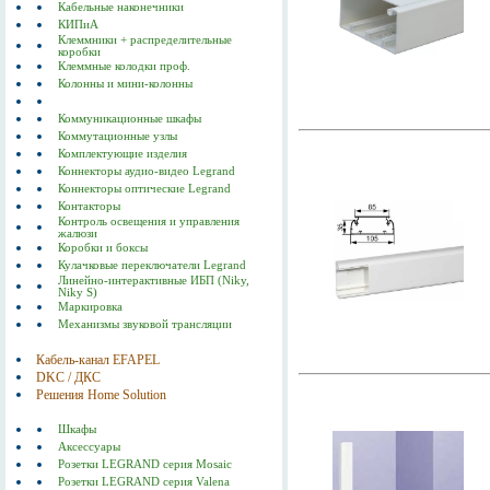
Кабельные наконечники
КИПиА
Клеммники + распределительные
коробки
Клеммные колодки проф.
Колонны и мини-колонны
Коммуникационные шкафы
Коммутационные узлы
Комплектующие изделия
Коннекторы аудио-видео Legrand
Коннекторы оптические Legrand
Контакторы
Контроль освещения и управления
жалюзи
Коробки и боксы
Кулачковые переключатели Legrand
Линейно-интерактивные ИБП (Niky,
Niky S)
Маркировка
Механизмы звуковой трансляции
Кабель-канал EFAPEL
DKC / ДКС
Решения Home Solution
Шкафы
Аксессуары
Розетки LEGRAND серия Mosaic
Розетки LEGRAND серия Valena