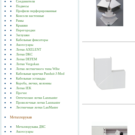
Соединители
Подвесы
Профили перфорированные
Консоли настенные
Рамы
Крышки
Перегородки
Заглушки
Кабельные фиксаторы
Аксессуары
Лотки AXELENT
Лотки DKC
Лотки DEFEM
Лотки Vergokan
Лотки лестничного типа Wibe
Кабельные крючки Panduit J-Mod
Кабельные эстакады
Короба, лючки, колонны
Лотки IEK
Прочее
Оптические лотки Lanmaster
Проволочные лотки Lanmaster
Лестничные лотки LanMaster
Металлорукав
Металлорукава ДКС
Аксессуары