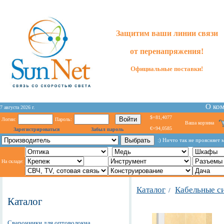
Защитим ваши линии связи
от перенапряжения!
Официальные поставки!
О ко
7 августа 2026 г.
$=81,4077
Логин:
Пароль:
Ваша корзина
€=94,0585
Зарегистрироваться
Забыл пароль
:) Ничто так не проясняет 
На складе:
Каталог
Кабельные с
/
Каталог
Сварочники для оптоволокна