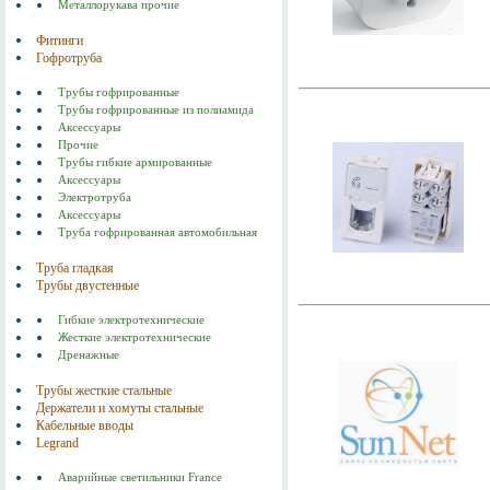
Металлорукава прочие
Фитинги
Гофротруба
Трубы гофрированные
Трубы гофрированные из полиамида
Аксессуары
Прочие
Трубы гибкие армированные
Аксессуары
Электротруба
Аксессуары
Труба гофрированная автомобильная
Труба гладкая
Трубы двустенные
Гибкие электротехнические
Жесткие электротехнические
Дренажные
Трубы жесткие стальные
Держатели и хомуты стальные
Кабельные вводы
Legrand
Аварийные светильники France