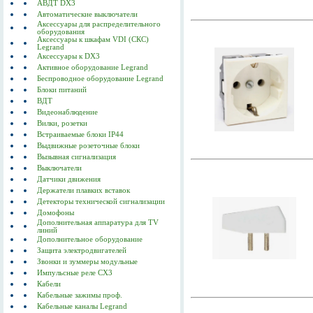
АВДТ DX3
Автоматические выключатели
Аксессуары для распределительного
оборудования
Аксессуары к шкафам VDI (СКС)
Legrand
Аксессуары к DX3
Активное оборудование Legrand
Беспроводное оборудование Legrand
Блоки питаний
ВДТ
Видеонаблюдение
Вилки, розетки
Встраиваемые блоки IP44
Выдвижные розеточные блоки
Вызывная сигнализация
Выключатели
Датчики движения
Держатели плавких вставок
Детекторы технической сигнализации
Домофоны
Дополнительная аппаратура для TV
линий
Дополнительное оборудование
Защита электродвигателей
Звонки и зуммеры модульные
Импульсные реле CX3
Кабели
Кабельные зажимы проф.
Кабельные каналы Legrand