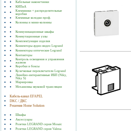
Кабельные наконечники
КИПиА
Клеммники + распределительные
коробки
Клеммные колодки проф.
Колонны и мини-колонны
Коммуникационные шкафы
Коммутационные узлы
Комплектующие изделия
Коннекторы аудио-видео Legrand
Коннекторы оптические Legrand
Контакторы
Контроль освещения и управления
жалюзи
Коробки и боксы
Кулачковые переключатели Legrand
Линейно-интерактивные ИБП (Niky,
Niky S)
Маркировка
Механизмы звуковой трансляции
Кабель-канал EFAPEL
DKC / ДКС
Решения Home Solution
Шкафы
Аксессуары
Розетки LEGRAND серия Mosaic
Розетки LEGRAND серия Valena