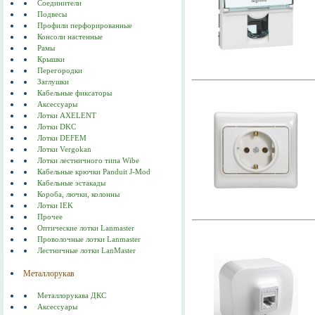
Соединители
Подвесы
Профили перфорированные
Консоли настенные
Рамы
Крышки
Перегородки
Заглушки
Кабельные фиксаторы
Аксессуары
Лотки AXELENT
Лотки DKC
Лотки DEFEM
Лотки Vergokan
Лотки лестничного типа Wibe
Кабельные крючки Panduit J-Mod
Кабельные эстакады
Короба, лючки, колонны
Лотки IEK
Прочее
Оптические лотки Lanmaster
Проволочные лотки Lanmaster
Лестничные лотки LanMaster
Металлорукав
Металлорукава ДКС
Аксессуары