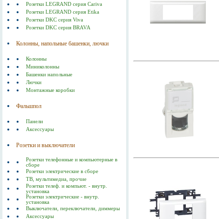
Розетки LEGRAND серия Cariva
Розетки LEGRAND серия Etika
Розетки DKC серия Viva
Розетки DKC серия BRAVA
Колонны, напольные башенки, лючки
Колонны
Миниколонны
Башенки напольные
Лючки
Монтажные коробки
Фальшпол
Панели
Аксессуары
Розетки и выключатели
Розетки телефонные и компьютерные в
сборе
Розетки электрические в сборе
ТВ, мультимедиа, прочие
Розетки телеф. и компьют. - внутр.
установка
Розетки электрические - внутр.
установка
Выключатели, переключатели, диммеры
Аксессуары