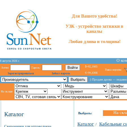
Для Вашего удобства!
УЗК - устройство затяжки в
каналы
Любая длина и толщина!
О ко
8 августа 2026 г.
$=82,1665
Логин:
Пароль:
Ваша корзина
€=94,8366
Зарегистрироваться
Забыл пароль
:) Продам дрова — недавно
На складе:
На скл
Каталог
Выбрать:
Каталог
Кабельные с
/
Сварочники для оптоволокна