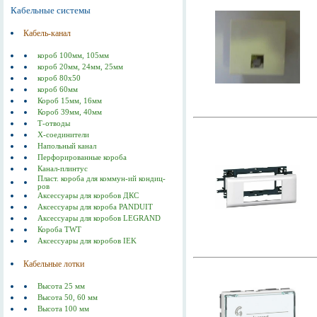
Кабельные системы
Кабель-канал
короб 100мм, 105мм
короб 20мм, 24мм, 25мм
короб 80х50
короб 60мм
Короб 15мм, 16мм
Короб 39мм, 40мм
Т-отводы
Х-соединители
Напольный канал
Перфорированные короба
Канал-плинтус
Пласт. короба для коммун-ий кондиц-
ров
Аксессуары для коробов ДКС
Аксессуары для короба PANDUIT
Аксессуары для коробов LEGRAND
Короба TWT
Аксессуары для коробов IEK
Кабельные лотки
Высота 25 мм
Высота 50, 60 мм
Высота 100 мм