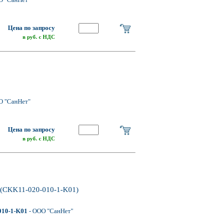
Цена по запросу
в руб. с НДС
О "СанНет"
Цена по запросу
в руб. с НДС
 (CKK11-020-010-1-K01)
010-1-K01
- ООО "СанНет"