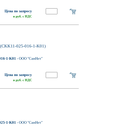
Цена по запросу
в руб. с НДС
 (CKK11-025-016-1-K01)
016-1-K01
- ООО "СанНет"
Цена по запросу
в руб. с НДС
025-1-K01
- ООО "СанНет"