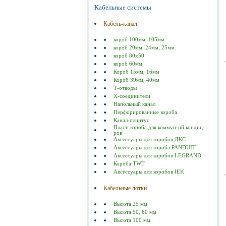
Кабельные системы
Кабель-канал
короб 100мм, 105мм
короб 20мм, 24мм, 25мм
короб 80х50
короб 60мм
Короб 15мм, 16мм
Короб 39мм, 40мм
Т-отводы
Х-соединители
Напольный канал
Перфорированные короба
Канал-плинтус
Пласт. короба для коммун-ий кондиц-
ров
Аксессуары для коробов ДКС
Аксессуары для короба PANDUIT
Аксессуары для коробов LEGRAND
Короба TWT
Аксессуары для коробов IEK
Кабельные лотки
Высота 25 мм
Высота 50, 60 мм
Высота 100 мм