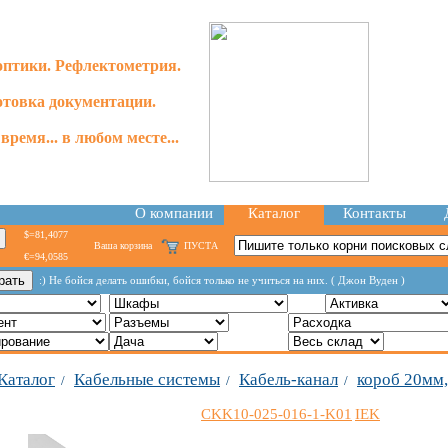
оптики. Рефлектометрия.
отовка документации.
время... в любом месте...
О компании
Каталог
Контакты
$=81,4077
Ваша корзина
ПУСТА
€=94,0585
:) Не бойся делать ошибки, бойся только не учиться на них. ( Джон Вуден )
Каталог
Кабельные системы
Кабель-канал
короб 20мм
/
/
/
CKK10-025-016-1-K01
IEK