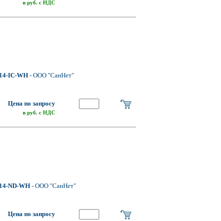
в руб. с НДС
14-IC-WH
- ООО "СанНет"
Цена по запросу
в руб. с НДС
14-ND-WH
- ООО "СанНет"
Цена по запросу