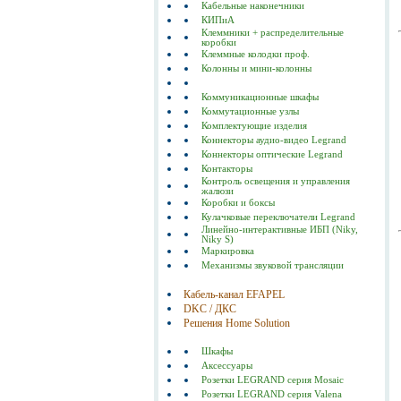
Кабельные наконечники
КИПиА
Клеммники + распределительные
коробки
Клеммные колодки проф.
Колонны и мини-колонны
Коммуникационные шкафы
Коммутационные узлы
Комплектующие изделия
Коннекторы аудио-видео Legrand
Коннекторы оптические Legrand
Контакторы
Контроль освещения и управления
жалюзи
Коробки и боксы
Кулачковые переключатели Legrand
Линейно-интерактивные ИБП (Niky,
Niky S)
Маркировка
Механизмы звуковой трансляции
Кабель-канал EFAPEL
DKC / ДКС
Решения Home Solution
Шкафы
Аксессуары
Розетки LEGRAND серия Mosaic
Розетки LEGRAND серия Valena