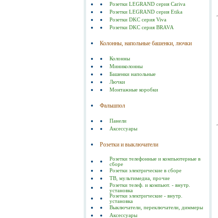
Розетки LEGRAND серия Cariva
Розетки LEGRAND серия Etika
Розетки DKC серия Viva
Розетки DKC серия BRAVA
Колонны, напольные башенки, лючки
Колонны
Миниколонны
Башенки напольные
Лючки
Монтажные коробки
Фальшпол
Панели
Аксессуары
Розетки и выключатели
Розетки телефонные и компьютерные в
сборе
Розетки электрические в сборе
ТВ, мультимедиа, прочие
Розетки телеф. и компьют. - внутр.
установка
Розетки электрические - внутр.
установка
Выключатели, переключатели, диммеры
Аксессуары