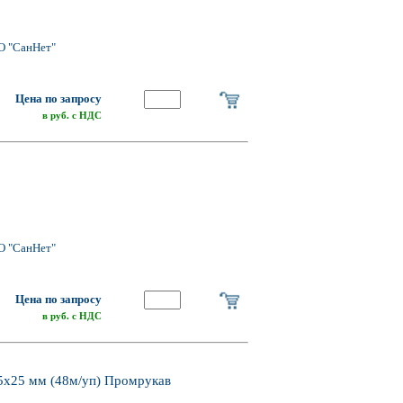
О "СанНет"
Цена по запросу
в руб. с НДС
О "СанНет"
Цена по запросу
в руб. с НДС
25х25 мм (48м/уп) Промрукав