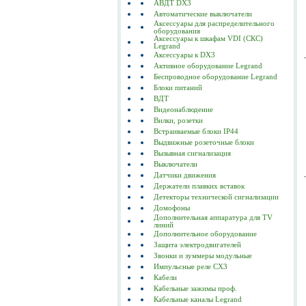
АВДТ DX3
Автоматические выключатели
Аксессуары для распределительного
оборудования
Аксессуары к шкафам VDI (СКС)
Legrand
Аксессуары к DX3
Активное оборудование Legrand
Беспроводное оборудование Legrand
Блоки питаний
ВДТ
Видеонаблюдение
Вилки, розетки
Встраиваемые блоки IP44
Выдвижные розеточные блоки
Вызывная сигнализация
Выключатели
Датчики движения
Держатели плавких вставок
Детекторы технической сигнализации
Домофоны
Дополнительная аппаратура для TV
линий
Дополнительное оборудование
Защита электродвигателей
Звонки и зуммеры модульные
Импульсные реле CX3
Кабели
Кабельные зажимы проф.
Кабельные каналы Legrand