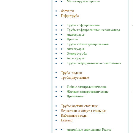
Металлорукава прочие
Фитинги
Гофротруба
Трубы гофрированные
Трубы гофрированные из полиамида
Аксессуары
Прочие
Трубы гибкие армированные
Аксессуары
Электротруба
Аксессуары
Труба гофрированная автомобильная
Труба гладкая
Трубы двустенные
Гибкие электротехнические
Жесткие электротехнические
Дренажные
Трубы жесткие стальные
Держатели и хомуты стальные
Кабельные вводы
Legrand
Аварийные светильники France