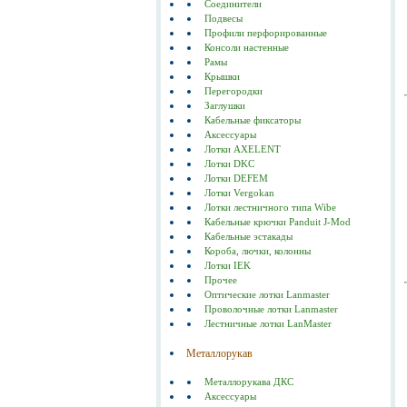
Соединители
Подвесы
Профили перфорированные
Консоли настенные
Рамы
Крышки
Перегородки
Заглушки
Кабельные фиксаторы
Аксессуары
Лотки AXELENT
Лотки DKC
Лотки DEFEM
Лотки Vergokan
Лотки лестничного типа Wibe
Кабельные крючки Panduit J-Mod
Кабельные эстакады
Короба, лючки, колонны
Лотки IEK
Прочее
Оптические лотки Lanmaster
Проволочные лотки Lanmaster
Лестничные лотки LanMaster
Металлорукав
Металлорукава ДКС
Аксессуары