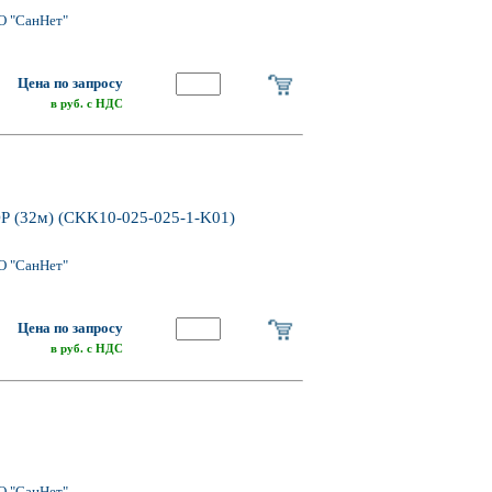
О "СанНет"
Цена по запросу
в руб. с НДС
Р (32м) (CKK10-025-025-1-K01)
О "СанНет"
Цена по запросу
в руб. с НДС
О "СанНет"