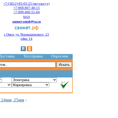
+7-(3812)-93-65-25 (круглосут)
+7-908-807-40-15
+7-999-460-51-64
MAX
sunnet-omsk@ya.ru
г. Омск, ул. Чернышевского, 23
офис 14
Доставка
Техсправка
Опросник
, 24мм, 25мм
/