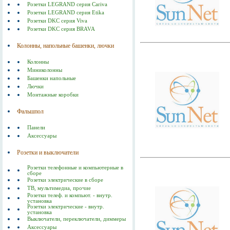
Розетки LEGRAND серия Cariva
Розетки LEGRAND серия Etika
Розетки DKC серия Viva
Розетки DKC серия BRAVA
Колонны, напольные башенки, лючки
Колонны
Миниколонны
Башенки напольные
Лючки
Монтажные коробки
Фальшпол
Панели
Аксессуары
Розетки и выключатели
Розетки телефонные и компьютерные в
сборе
Розетки электрические в сборе
ТВ, мультимедиа, прочие
Розетки телеф. и компьют. - внутр.
установка
Розетки электрические - внутр.
установка
Выключатели, переключатели, диммеры
Аксессуары