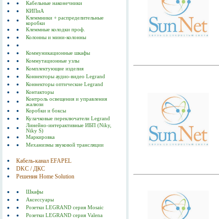
Кабельные наконечники
КИПиА
Клеммники + распределительные
коробки
Клеммные колодки проф.
Колонны и мини-колонны
Коммуникационные шкафы
Коммутационные узлы
Комплектующие изделия
Коннекторы аудио-видео Legrand
Коннекторы оптические Legrand
Контакторы
Контроль освещения и управления
жалюзи
Коробки и боксы
Кулачковые переключатели Legrand
Линейно-интерактивные ИБП (Niky,
Niky S)
Маркировка
Механизмы звуковой трансляции
Кабель-канал EFAPEL
DKC / ДКС
Решения Home Solution
Шкафы
Аксессуары
Розетки LEGRAND серия Mosaic
Розетки LEGRAND серия Valena