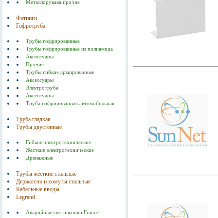
Металлорукава прочие
Фитинги
Гофротруба
Трубы гофрированные
Трубы гофрированные из полиамида
Аксессуары
Прочие
Трубы гибкие армированные
Аксессуары
Электротруба
Аксессуары
Труба гофрированная автомобильная
Труба гладкая
Трубы двустенные
Гибкие электротехнические
Жесткие электротехнические
Дренажные
Трубы жесткие стальные
Держатели и хомуты стальные
Кабельные вводы
Legrand
Аварийные светильники France