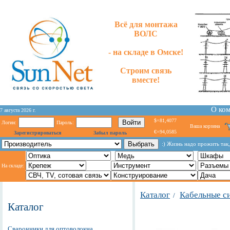
Всё для монтажа
ВОЛС
- на складе в Омске!
Строим связь
вместе!
О ко
7 августа 2026 г.
$=81,4077
Логин:
Пароль:
Ваша корзина
€=94,0585
Зарегистрироваться
Забыл пароль
:) Жизнь надо прожить так
На складе:
Каталог
Кабельные с
/
Каталог
Сварочники для оптоволокна