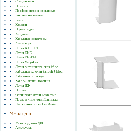
Соединители
Подвесы
Профили перфорированные
Консоли настенные
Рамы
Крышки
Перегородки
Заглушки
Кабельные фиксаторы
Аксессуары
Лотки AXELENT
Лотки DKC
Лотки DEFEM
Лотки Vergokan
Лотки лестничного типа Wibe
Кабельные крючки Panduit J-Mod
Кабельные эстакады
Короба, лючки, колонны
Лотки IEK
Прочее
Оптические лотки Lanmaster
Проволочные лотки Lanmaster
Лестничные лотки LanMaster
Металлорукав
Металлорукава ДКС
Аксессуары