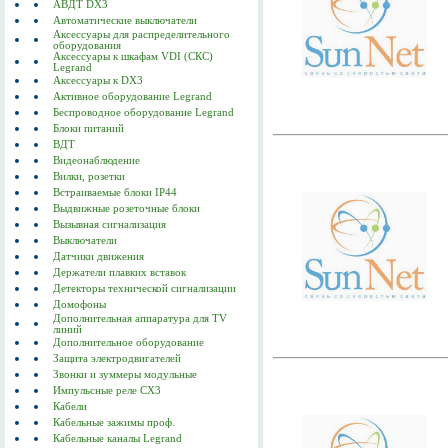
АВДТ DX3
Автоматические выключатели
Аксессуары для распределительного
оборудования
Аксессуары к шкафам VDI (СКС)
Legrand
Аксессуары к DX3
Активное оборудование Legrand
Беспроводное оборудование Legrand
Блоки питаний
ВДТ
Видеонаблюдение
Вилки, розетки
Встраиваемые блоки IP44
Выдвижные розеточные блоки
Вызывная сигнализация
Выключатели
Датчики движения
Держатели плавких вставок
Детекторы технической сигнализации
Домофоны
Дополнительная аппаратура для TV
линий
Дополнительное оборудование
Защита электродвигателей
Звонки и зуммеры модульные
Импульсные реле CX3
Кабели
Кабельные зажимы проф.
Кабельные каналы Legrand