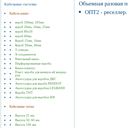
Объемная разовая 
Кабельные системы
ОПТ2 - реселлер.
Кабель-канал
короб 100мм, 105мм
короб 20мм, 24мм, 25мм
короб 80х50
короб 60мм
Короб 15мм, 16мм
Короб 39мм, 40мм
Т-отводы
Х-соединители
Напольный канал
Перфорированные короба
Канал-плинтус
Пласт. короба для коммун-ий кондиц-
ров
Аксессуары для коробов ДКС
Аксессуары для короба PANDUIT
Аксессуары для коробов LEGRAND
Короба TWT
Аксессуары для коробов IEK
Кабельные лотки
Высота 25 мм
Высота 50, 60 мм
Высота 100 мм