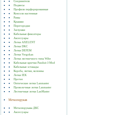
Соединители
Подвесы
Профили перфорированные
Консоли настенные
Рамы
Крышки
Перегородки
Заглушки
Кабельные фиксаторы
Аксессуары
Лотки AXELENT
Лотки DKC
Лотки DEFEM
Лотки Vergokan
Лотки лестничного типа Wibe
Кабельные крючки Panduit J-Mod
Кабельные эстакады
Короба, лючки, колонны
Лотки IEK
Прочее
Оптические лотки Lanmaster
Проволочные лотки Lanmaster
Лестничные лотки LanMaster
Металлорукав
Металлорукава ДКС
Аксессуары