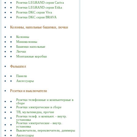
Розетки LEGRAND серия Cariva
Розетки LEGRAND серия Etika
Розетки DKC серия Viva
Розетки DKC серия BRAVA
Колонны, напольные башенки, лючки
Колонны
Миниколонны
Башенки напольные
Лючки
Монтажные коробки
Фальшпол
Панели
Аксессуары
Розетки и выключатели
Розетки телефонные и компьютерные в
сборе
Розетки электрические в сборе
ТВ, мультимедиа, прочие
Розетки телеф. и компьют. - внутр.
установка
Розетки электрические - внутр.
установка
Выключатели, переключатели, диммеры
Аксессуары