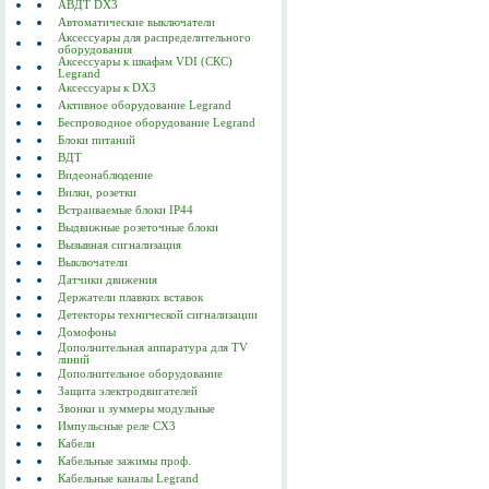
АВДТ DX3
Автоматические выключатели
Аксессуары для распределительного
оборудования
Аксессуары к шкафам VDI (СКС)
Legrand
Аксессуары к DX3
Активное оборудование Legrand
Беспроводное оборудование Legrand
Блоки питаний
ВДТ
Видеонаблюдение
Вилки, розетки
Встраиваемые блоки IP44
Выдвижные розеточные блоки
Вызывная сигнализация
Выключатели
Датчики движения
Держатели плавких вставок
Детекторы технической сигнализации
Домофоны
Дополнительная аппаратура для TV
линий
Дополнительное оборудование
Защита электродвигателей
Звонки и зуммеры модульные
Импульсные реле CX3
Кабели
Кабельные зажимы проф.
Кабельные каналы Legrand