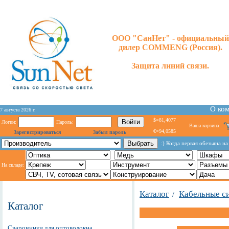
ООО "СанНет" - официальный
дилер COMMENG (Россия).
Защита линий связи.
О ко
7 августа 2026 г.
$=81,4077
Логин:
Пароль:
Ваша корзина
€=94,0585
Зарегистрироваться
Забыл пароль
:) Когда первая обезьяна на
На складе:
Каталог
Кабельные с
/
Каталог
Сварочники для оптоволокна