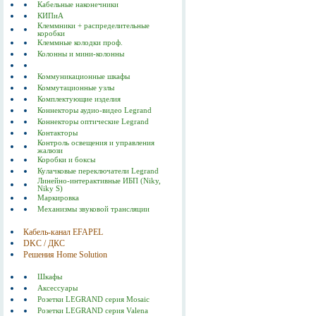
Кабельные наконечники
КИПиА
Клеммники + распределительные
коробки
Клеммные колодки проф.
Колонны и мини-колонны
Коммуникационные шкафы
Коммутационные узлы
Комплектующие изделия
Коннекторы аудио-видео Legrand
Коннекторы оптические Legrand
Контакторы
Контроль освещения и управления
жалюзи
Коробки и боксы
Кулачковые переключатели Legrand
Линейно-интерактивные ИБП (Niky,
Niky S)
Маркировка
Механизмы звуковой трансляции
Кабель-канал EFAPEL
DKC / ДКС
Решения Home Solution
Шкафы
Аксессуары
Розетки LEGRAND серия Mosaic
Розетки LEGRAND серия Valena