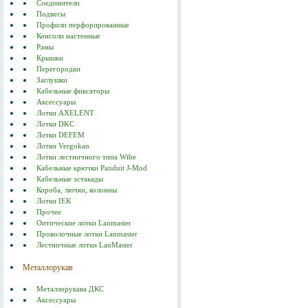
Соединители
Подвесы
Профили перфорированные
Консоли настенные
Рамы
Крышки
Перегородки
Заглушки
Кабельные фиксаторы
Аксессуары
Лотки AXELENT
Лотки DKC
Лотки DEFEM
Лотки Vergokan
Лотки лестничного типа Wibe
Кабельные крючки Panduit J-Mod
Кабельные эстакады
Короба, лючки, колонны
Лотки IEK
Прочее
Оптические лотки Lanmaster
Проволочные лотки Lanmaster
Лестничные лотки LanMaster
Металлорукав
Металлорукава ДКС
Аксессуары