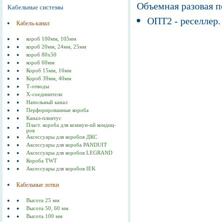
Объемная разовая 
Кабельные системы
ОПТ2 - реселлер.
Кабель-канал
короб 100мм, 105мм
короб 20мм, 24мм, 25мм
короб 80х50
короб 60мм
Короб 15мм, 16мм
Короб 39мм, 40мм
Т-отводы
Х-соединители
Напольный канал
Перфорированные короба
Канал-плинтус
Пласт. короба для коммун-ий кондиц-
ров
Аксессуары для коробов ДКС
Аксессуары для короба PANDUIT
Аксессуары для коробов LEGRAND
Короба TWT
Аксессуары для коробов IEK
Кабельные лотки
Высота 25 мм
Высота 50, 60 мм
Высота 100 мм