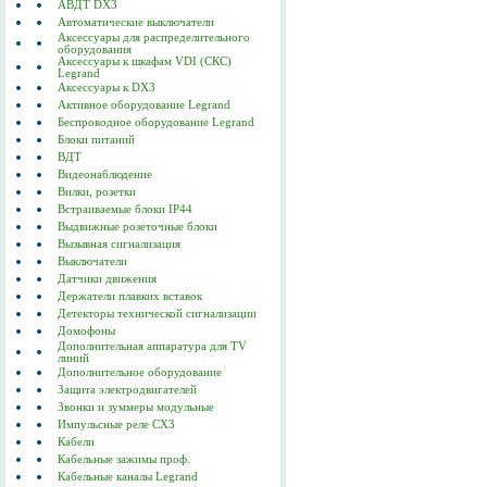
АВДТ DX3
Автоматические выключатели
Аксессуары для распределительного
оборудования
Аксессуары к шкафам VDI (СКС)
Legrand
Аксессуары к DX3
Активное оборудование Legrand
Беспроводное оборудование Legrand
Блоки питаний
ВДТ
Видеонаблюдение
Вилки, розетки
Встраиваемые блоки IP44
Выдвижные розеточные блоки
Вызывная сигнализация
Выключатели
Датчики движения
Держатели плавких вставок
Детекторы технической сигнализации
Домофоны
Дополнительная аппаратура для TV
линий
Дополнительное оборудование
Защита электродвигателей
Звонки и зуммеры модульные
Импульсные реле CX3
Кабели
Кабельные зажимы проф.
Кабельные каналы Legrand