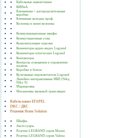
Кабельные наконечники
КИПиА
Клеммники + распределительные
коробки
Клеммные колодки проф.
Колонны и мини-колонны
Коммуникационные шкафы
Коммутационные узлы
Комплектующие изделия
Коннекторы аудио-видео Legrand
Коннекторы оптические Legrand
Контакторы
Контроль освещения и управления
жалюзи
Коробки и боксы
Кулачковые переключатели Legrand
Линейно-интерактивные ИБП (Niky,
Niky S)
Маркировка
Механизмы звуковой трансляции
Кабель-канал EFAPEL
DKC / ДКС
Решения Home Solution
Шкафы
Аксессуары
Розетки LEGRAND серия Mosaic
Розетки LEGRAND серия Valena