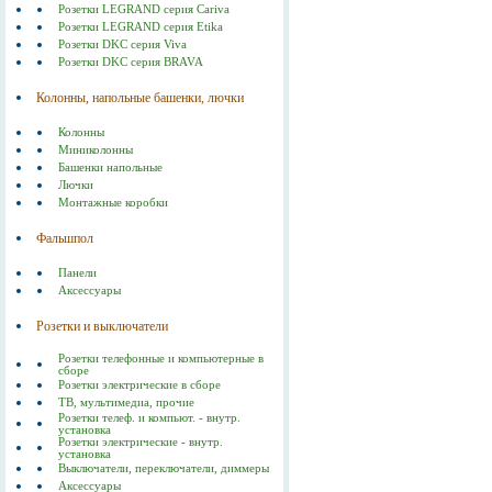
Розетки LEGRAND серия Cariva
Розетки LEGRAND серия Etika
Розетки DKC серия Viva
Розетки DKC серия BRAVA
Колонны, напольные башенки, лючки
Колонны
Миниколонны
Башенки напольные
Лючки
Монтажные коробки
Фальшпол
Панели
Аксессуары
Розетки и выключатели
Розетки телефонные и компьютерные в
сборе
Розетки электрические в сборе
ТВ, мультимедиа, прочие
Розетки телеф. и компьют. - внутр.
установка
Розетки электрические - внутр.
установка
Выключатели, переключатели, диммеры
Аксессуары