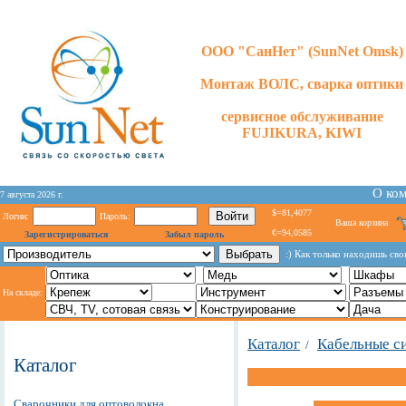
ООО "СанНет" (SunNet Omsk)
Монтаж ВОЛС, сварка оптики
сервисное обслуживание
FUJIKURA, KIWI
О ко
7 августа 2026 г.
$=81,4077
Логин:
Пароль:
Ваша корзина
€=94,0585
Зарегистрироваться
Забыл пароль
:) Как только находишь св
На складе:
Каталог
Кабельные с
/
Каталог
Сварочники для оптоволокна