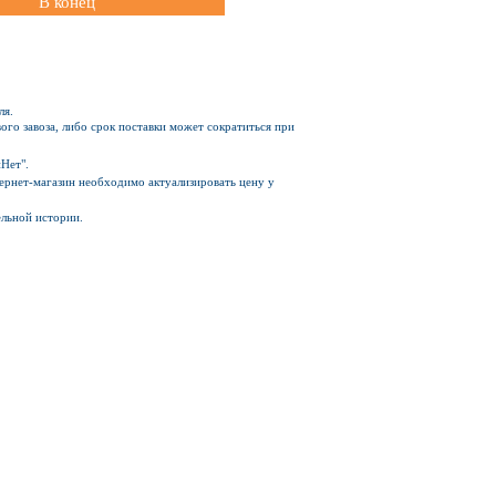
В конец
ля.
ого завоза, либо срок поставки может сократиться при
Нет".
Интернет-магазин необходимо актуализировать цену у
ельной истории.