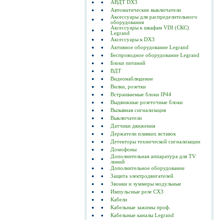
АВДТ DX3
Автоматические выключатели
Аксессуары для распределительного
оборудования
Аксессуары к шкафам VDI (СКС)
Legrand
Аксессуары к DX3
Активное оборудование Legrand
Беспроводное оборудование Legrand
Блоки питаний
ВДТ
Видеонаблюдение
Вилки, розетки
Встраиваемые блоки IP44
Выдвижные розеточные блоки
Вызывная сигнализация
Выключатели
Датчики движения
Держатели плавких вставок
Детекторы технической сигнализации
Домофоны
Дополнительная аппаратура для TV
линий
Дополнительное оборудование
Защита электродвигателей
Звонки и зуммеры модульные
Импульсные реле CX3
Кабели
Кабельные зажимы проф.
Кабельные каналы Legrand