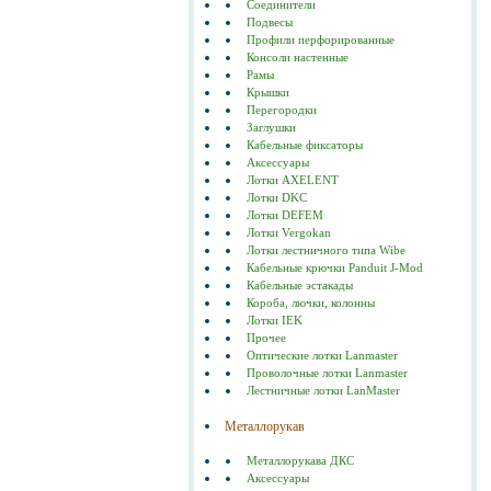
Соединители
Подвесы
Профили перфорированные
Консоли настенные
Рамы
Крышки
Перегородки
Заглушки
Кабельные фиксаторы
Аксессуары
Лотки AXELENT
Лотки DKC
Лотки DEFEM
Лотки Vergokan
Лотки лестничного типа Wibe
Кабельные крючки Panduit J-Mod
Кабельные эстакады
Короба, лючки, колонны
Лотки IEK
Прочее
Оптические лотки Lanmaster
Проволочные лотки Lanmaster
Лестничные лотки LanMaster
Металлорукав
Металлорукава ДКС
Аксессуары