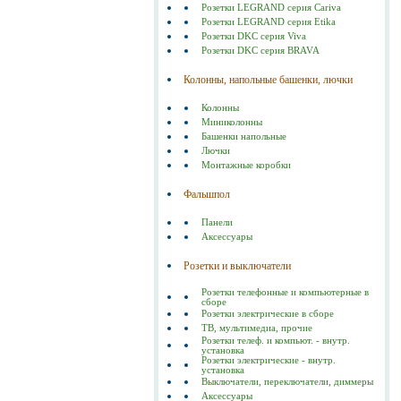
Розетки LEGRAND серия Cariva
Розетки LEGRAND серия Etika
Розетки DKC серия Viva
Розетки DKC серия BRAVA
Колонны, напольные башенки, лючки
Колонны
Миниколонны
Башенки напольные
Лючки
Монтажные коробки
Фальшпол
Панели
Аксессуары
Розетки и выключатели
Розетки телефонные и компьютерные в
сборе
Розетки электрические в сборе
ТВ, мультимедиа, прочие
Розетки телеф. и компьют. - внутр.
установка
Розетки электрические - внутр.
установка
Выключатели, переключатели, диммеры
Аксессуары