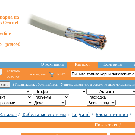
парка на
в Омске!
rline
 - рядом!
О компании
Каталог
Контакты
$=80,9293
Ваша корзина
ПУСТА
€=93,1901
:) Гуманитарии, объединяйтесь! "Учитель сказал, что я совсем не знаю математики 
Каталог
Кабельные системы
Legrand
Блоки питаний
/
/
/
/
Показать ещё