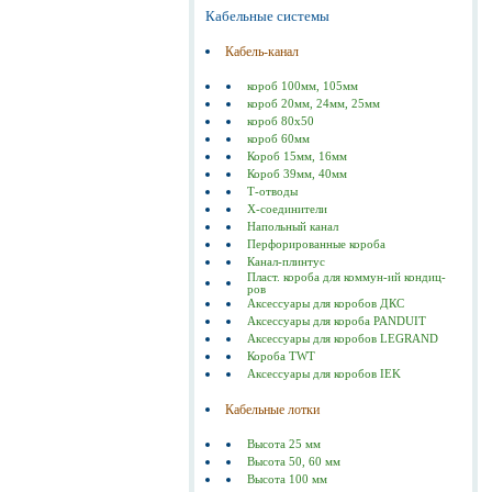
Кабельные системы
Кабель-канал
короб 100мм, 105мм
короб 20мм, 24мм, 25мм
короб 80х50
короб 60мм
Короб 15мм, 16мм
Короб 39мм, 40мм
Т-отводы
Х-соединители
Напольный канал
Перфорированные короба
Канал-плинтус
Пласт. короба для коммун-ий кондиц-
ров
Аксессуары для коробов ДКС
Аксессуары для короба PANDUIT
Аксессуары для коробов LEGRAND
Короба TWT
Аксессуары для коробов IEK
Кабельные лотки
Высота 25 мм
Высота 50, 60 мм
Высота 100 мм