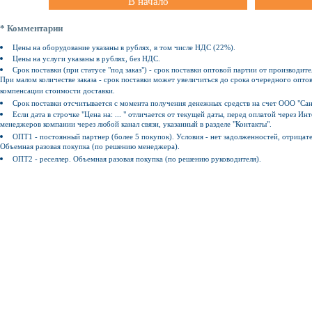
В начало
* Комментарии
Цены на оборудование указаны в рублях, в том числе НДС (22%).
Цены на услуги указаны в рублях, без НДС.
Срок поставки (при статусе "под заказ") - срок поставки оптовой партии от производите
При малом количестве заказа - срок поставки может увеличиться до срока очередного оптов
компенсации стоимости доставки.
Срок поставки отсчитывается с момента получения денежных средств на счет ООО "Сан
Если дата в строчке "Цена на: ... " отличается от текущей даты, перед оплатой через 
менеджеров компании через любой канал связи, указанный в разделе "Контакты".
ОПТ1 - постоянный партнер (более 5 покупок). Условия - нет задолженностей, отрицат
Объемная разовая покупка (по решению менеджера).
ОПТ2 - реселлер. Объемная разовая покупка (по решению руководителя).