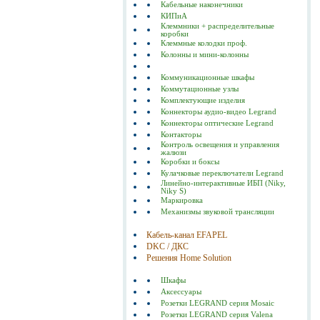
Кабельные наконечники
КИПиА
Клеммники + распределительные
коробки
Клеммные колодки проф.
Колонны и мини-колонны
Коммуникационные шкафы
Коммутационные узлы
Комплектующие изделия
Коннекторы аудио-видео Legrand
Коннекторы оптические Legrand
Контакторы
Контроль освещения и управления
жалюзи
Коробки и боксы
Кулачковые переключатели Legrand
Линейно-интерактивные ИБП (Niky,
Niky S)
Маркировка
Механизмы звуковой трансляции
Кабель-канал EFAPEL
DKC / ДКС
Решения Home Solution
Шкафы
Аксессуары
Розетки LEGRAND серия Mosaic
Розетки LEGRAND серия Valena