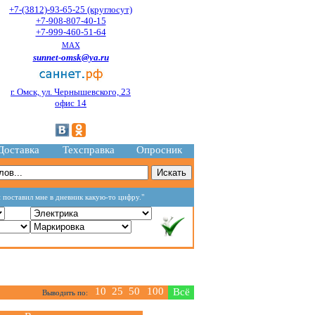
+7-(3812)-93-65-25 (круглосут)
+7-908-807-40-15
+7-999-460-51-64
MAX
sunnet-omsk@ya.ru
г. Омск, ул. Чернышевского, 23
офис 14
Доставка
Техсправка
Опросник
и поставил мне в дневник какую-то цифру."
10
25
50
100
Всё
Выводить по: