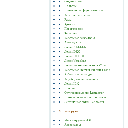
Соединители
Подвесы
Профили перфорированные
Консоли настенные
Рамы
Крышки
Перегородки
Заглушки
Кабельные фиксаторы
Аксессуары
Лотки AXELENT
Лотки DKC
Лотки DEFEM
Лотки Vergokan
Лотки лестничного типа Wibe
Кабельные крючки Panduit J-Mod
Кабельные эстакады
Короба, лючки, колонны
Лотки IEK
Прочее
Оптические лотки Lanmaster
Проволочные лотки Lanmaster
Лестничные лотки LanMaster
Металлорукав
Металлорукава ДКС
Аксессуары