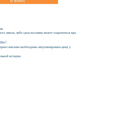
В конец
ля.
ого завоза, либо срок поставки может сократиться при
Нет".
Интернет-магазин необходимо актуализировать цену у
ельной истории.