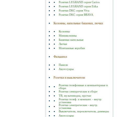
Розетки LEGRAND серия Cariva
Розетки LEGRAND серия Etika
Розетки DKC серия Viva
Розетки DKC серия BRAVA
Колонны, напольные башенки, лючки
Колонны
Миниколонны
Башенки напольные
Лючки
Монтажные коробки
Фальшпол
Панели
Аксессуары
Розетки и выключатели
Розетки телефонные и компьютерные в
сборе
Розетки электрические в сборе
ТВ, мультимедиа, прочие
Розетки телеф. и компьют. - внутр.
установка
Розетки электрические - внутр.
установка
Выключатели, переключатели, диммеры
Аксессуары