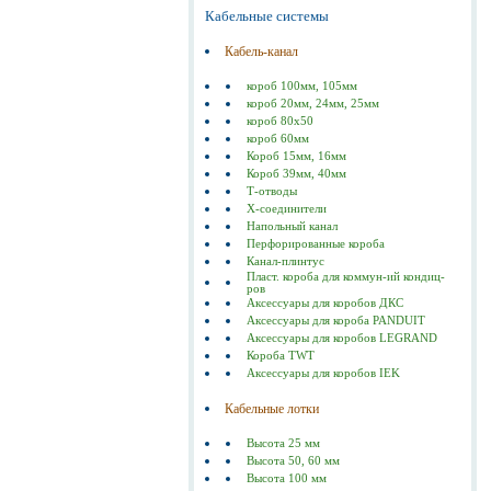
Кабельные системы
Кабель-канал
короб 100мм, 105мм
короб 20мм, 24мм, 25мм
короб 80х50
короб 60мм
Короб 15мм, 16мм
Короб 39мм, 40мм
Т-отводы
Х-соединители
Напольный канал
Перфорированные короба
Канал-плинтус
Пласт. короба для коммун-ий кондиц-
ров
Аксессуары для коробов ДКС
Аксессуары для короба PANDUIT
Аксессуары для коробов LEGRAND
Короба TWT
Аксессуары для коробов IEK
Кабельные лотки
Высота 25 мм
Высота 50, 60 мм
Высота 100 мм