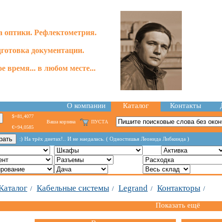
 оптики. Рефлектометрия.
готовка документации.
е время... в любом месте...
О компании
Каталог
Контакты
$=81,4077
Ваша корзина
ПУСТА
€=94,0585
:) На трёх диетах!.. И не наедалась. ( Одностишья Леонида Либкинда )
Каталог
Кабельные системы
Legrand
Контакторы
/
/
/
/
Показать ещё