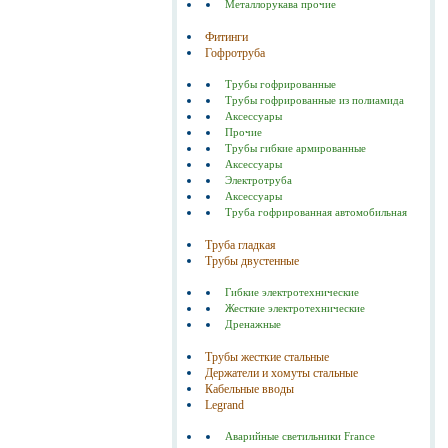
Металлорукава прочие
Фитинги
Гофротруба
Трубы гофрированные
Трубы гофрированные из полиамида
Аксессуары
Прочие
Трубы гибкие армированные
Аксессуары
Электротруба
Аксессуары
Труба гофрированная автомобильная
Труба гладкая
Трубы двустенные
Гибкие электротехнические
Жесткие электротехнические
Дренажные
Трубы жесткие стальные
Держатели и хомуты стальные
Кабельные вводы
Legrand
Аварийные светильники France