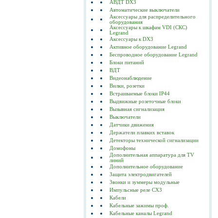
АВДТ DX3
Автоматические выключатели
Аксессуары для распределительного
оборудования
Аксессуары к шкафам VDI (СКС)
Legrand
Аксессуары к DX3
Активное оборудование Legrand
Беспроводное оборудование Legrand
Блоки питаний
ВДТ
Видеонаблюдение
Вилки, розетки
Встраиваемые блоки IP44
Выдвижные розеточные блоки
Вызывная сигнализация
Выключатели
Датчики движения
Держатели плавких вставок
Детекторы технической сигнализации
Домофоны
Дополнительная аппаратура для TV
линий
Дополнительное оборудование
Защита электродвигателей
Звонки и зуммеры модульные
Импульсные реле CX3
Кабели
Кабельные зажимы проф.
Кабельные каналы Legrand