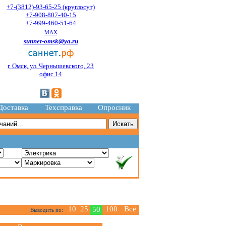
+7-(3812)-93-65-25 (круглосут)
+7-908-807-40-15
+7-999-460-51-64
MAX
sunnet-omsk@ya.ru
г. Омск, ул. Чернышевского, 23
офис 14
Доставка
Техсправка
Опросник
10
25
100
Всё
50
Выводить по: