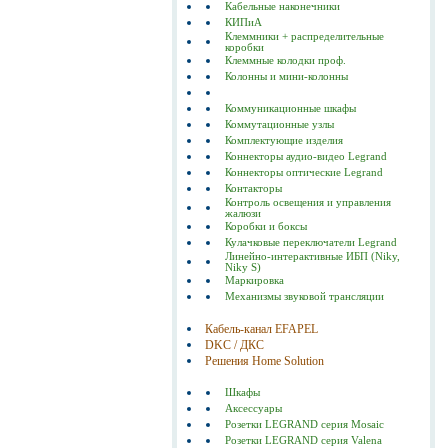
Кабельные наконечники
КИПиА
Клеммники + распределительные
коробки
Клеммные колодки проф.
Колонны и мини-колонны
Коммуникационные шкафы
Коммутационные узлы
Комплектующие изделия
Коннекторы аудио-видео Legrand
Коннекторы оптические Legrand
Контакторы
Контроль освещения и управления
жалюзи
Коробки и боксы
Кулачковые переключатели Legrand
Линейно-интерактивные ИБП (Niky,
Niky S)
Маркировка
Механизмы звуковой трансляции
Кабель-канал EFAPEL
DKC / ДКС
Решения Home Solution
Шкафы
Аксессуары
Розетки LEGRAND серия Mosaic
Розетки LEGRAND серия Valena