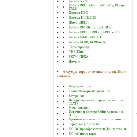
Кабель NYM
Кабель ВВГ, ВВГнг, ВВГнг-LS, ВВГнг-
FRLS
Провод ПВС
Провод ПуГВ/ПВ3
Шнур ШВВП
Кабель ВБбШв, ВБШв,ППГнг
Кабель КВВГ, КВВГнг, КВВГ нг LS
Кабель МКШ, МКЭШ
Кабель КГВВ, КГВВнг(А)
Термопровод
ТНВПЭнг
РКГМ, ПРКА
Другие
Аккумуляторы, элементы питания, Блоки
Питания
Аккумуляторы
Стабилизаторы напряжения
Батарейки
Лабораторные автотрансформаторы
(ЛАТР)
Блоки питания
Источники бесперебойного питания
(UPS)
Промышленные источники питания
Зарядные устройства
DC-DC преобразователи (Конверторы)
DC-AC инверторы