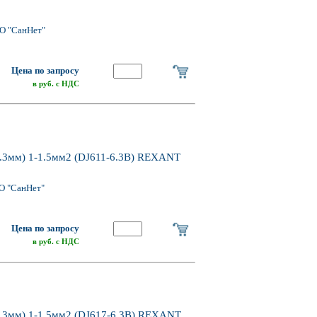
О "СанНет"
Цена по запросу
в руб. с НДС
3мм) 1-1.5мм2 (DJ611-6.3B) REXANT
О "СанНет"
Цена по запросу
в руб. с НДС
3мм) 1-1.5мм2 (DJ617-6.3В) REXANT