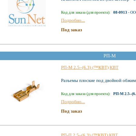
Код для заказа (для проекта):
08-0913
- ОО
Подробно...
Под заказ
РП-М
РП-М 2.5–(6.3) (™КВТ)
КВТ
Разъемы плоские под двойной обжим 
Код для заказа (для проекта):
РП-М 2.5–(6.
Подробно...
Под заказ
РП-П 2.5–(6.3) (™КВТ)
КВТ