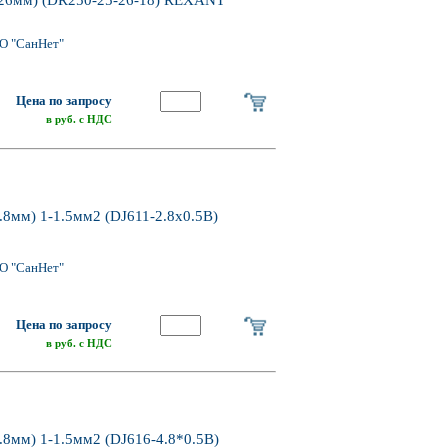
 26мм) (DR250-25-26-18) REXANT
О "СанНет"
Цена по запросу
в руб. с НДС
мм) 1-1.5мм2 (DJ611-2.8х0.5B)
О "СанНет"
Цена по запросу
в руб. с НДС
мм) 1-1.5мм2 (DJ616-4.8*0.5B)