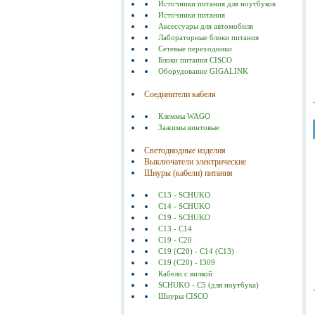
Источники питания для ноутбуков
Источники питания
Аксессуары для автомобиля
Лабораторные блоки питания
Сетевые переходники
Блоки питания CISCO
Оборудование GIGALINK
Соединители кабеля
Клеммы WAGO
Зажимы винтовые
Светодиодные изделия
Выключатели электрические
Шнуры (кабели) питания
C13 - SCHUKO
C14 - SCHUKO
C19 - SCHUKO
C13 - C14
C19 - C20
C19 (С20) - C14 (С13)
C19 (C20) - I309
Кабели с вилкой
SCHUKO - C5 (для ноутбука)
Шнуры CISCO