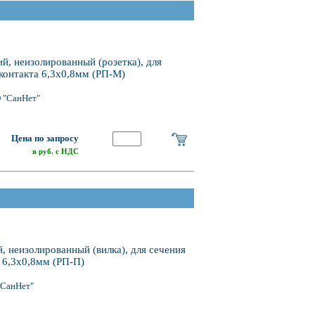
, неизолированный (розетка), для
 контакта 6,3х0,8мм (РП-М)
 "СанНет"
Цена по запросу
в руб. с НДС
 неизолированный (вилка), для сечения
а 6,3х0,8мм (РП-П)
"СанНет"