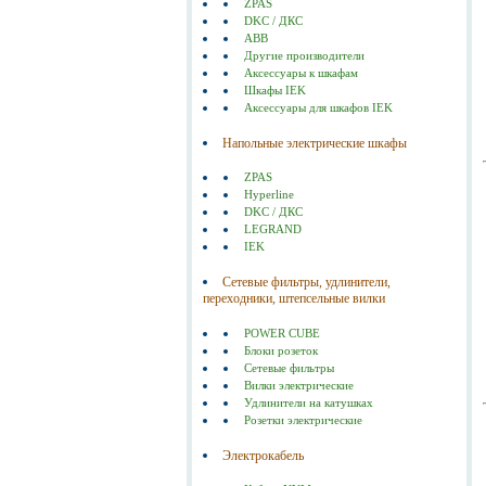
ZPAS
DKC / ДКС
ABB
Другие производители
Аксессуары к шкафам
Шкафы IEK
Аксессуары для шкафов IEK
Напольные электрические шкафы
ZPAS
Hyperline
DKC / ДКС
LEGRAND
IEK
Сетевые фильтры, удлинители,
переходники, штепсельные вилки
POWER CUBE
Блоки розеток
Сетевые фильтры
Вилки электрические
Удлинители на катушках
Розетки электрические
Электрокабель