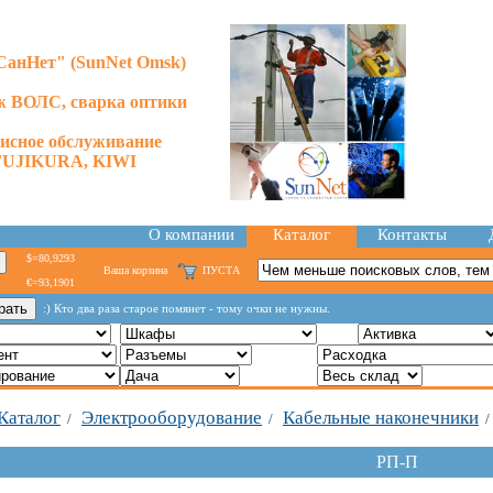
анНет" (SunNet Omsk)
 ВОЛС, сварка оптики
висное обслуживание
FUJIKURA, KIWI
О компании
Каталог
Контакты
$=80,9293
Ваша корзина
ПУСТА
€=93,1901
:) Кто два раза старое помянет - тому очки не нужны.
Каталог
Электрооборудование
Кабельные наконечники
/
/
РП-П