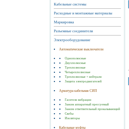
Кабельные системы
Расходные и монтажные материалы
Маркировка
Разъемные соединители
Электрооборудование
Автоматические выключатели
Однополюсные
Двухполюсные
Трехполюсные
Четырехполюсные
Трехполюсные + нейтрали
Защита электродвигателей
Арматура кабельная СИП
Гасители вибрации
Зажим аппаратный прессуемый
Зажим ответвительный прокалывающий
Скобы
Изоляторы
Кабельные муфты