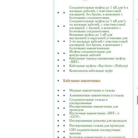
Соединительные муфты до 1 кВ для 4-х
жильных кабелей, с пластмассовой
изоляцией, без брони, в комплекте с
болтовыми соединителями.
Соединительные муфты до 1 кВ для 5-
ти жильных кабелей, с пластмассовой
изоляцией, с броней, в комплекте с
болтовыми соединителями.
Концевые муфты до 1 кВ для
внутренней и наружной установки для
5-ти жильных кабелей с пластмассовой
изоляцией, без брони, в комплекте с
болтовыми наконечниками.
Муфты соединительные для
контрольных кабелей
Кабельные термоусаживаемые муфты
«КВТ»
Кабельные муфты «Raychem» (Райхем)
Компоненты кабельных муфт
Кабельные наконечники
Медные наконечники и гильзы
Алюминиевые наконечники и гильзы
Соединительные гильзы и
изолированные
Изолированные наконечники для
проводов
Втулочные наконечники «КВТ» и
«GLW»
Изолированные разъемы для проводов
Изолированные гильзы для проводов
СИЗ оединительные изолирующие
зажимы
Болтовые наконечники и соединители