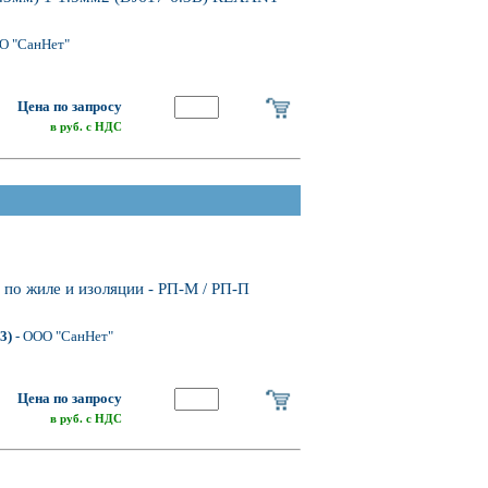
О "СанНет"
Цена по запросу
в руб. с НДС
по жиле и изоляции - РП-М / РП-П
3)
- ООО "СанНет"
Цена по запросу
в руб. с НДС