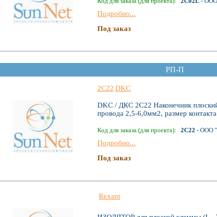
Код для заказа (для проекта):
2C02L
- ООО
Подробно...
Под заказ
РП-П
2C22
DKC
DKC / ДКС 2C22 Наконечник плоский,
провода 2,5-6,0мм2, размер контакт
Код для заказа (для проекта):
2C22
- ООО 
Подробно...
Под заказ
Rexant