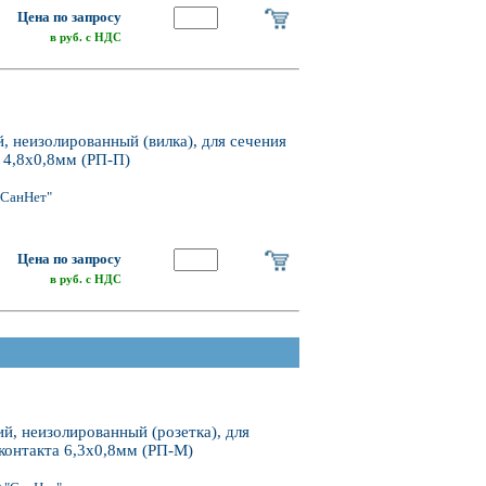
Цена по запросу
в руб. с НДС
 неизолированный (вилка), для сечения
а 4,8х0,8мм (РП-П)
"СанНет"
Цена по запросу
в руб. с НДС
, неизолированный (розетка), для
 контакта 6,3х0,8мм (РП-М)