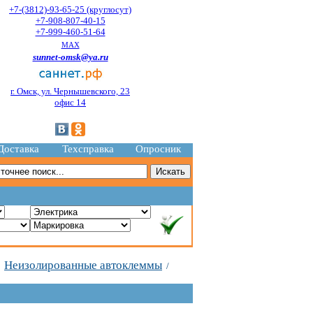
+7-(3812)-93-65-25 (круглосут)
+7-908-807-40-15
+7-999-460-51-64
MAX
sunnet-omsk@ya.ru
г. Омск, ул. Чернышевского, 23
офис 14
Доставка
Техсправка
Опросник
Неизолированные автоклеммы
/
/