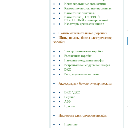
Неизолированные автоклеммы
Клемма полностью изолированная
Наконечник Вилочный
Наконечник ШТЫРЕВОЙ
ВТУЛОЧНЫЙ и изолированный
Изоляторы для наконечников
Сжимы ответвительные ("орешки
Щиты, шкафы, боксы электрические,
коробки
Электромонтажные коробки
Распаячные коробки
Навесные модульные шкафы
Встраиваемые модульные шкафы
DKC
Распределительные щиты
Аксессуары к боксам электрическим
DKC / ДКС
Legrand
ABB
Прочие
Настенные электрические шкафы
Hyperline