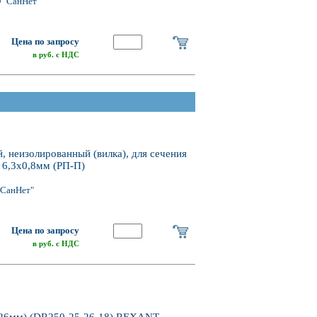
 "СанНет"
Цена по запросу
в руб. с НДС
 неизолированный (вилка), для сечения
а 6,3х0,8мм (РП-П)
"СанНет"
Цена по запросу
в руб. с НДС