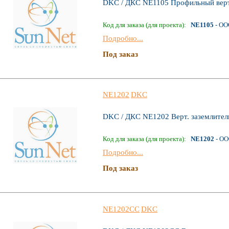
DKC / ДКС NE1105 Профильный верт.
Код для заказа (для проекта):
NE1105
- ОО
Подробно...
Под заказ
NE1202
DKC
DKC / ДКС NE1202 Верт. заземлител
Код для заказа (для проекта):
NE1202
- ОО
Подробно...
Под заказ
NE1202CC
DKC