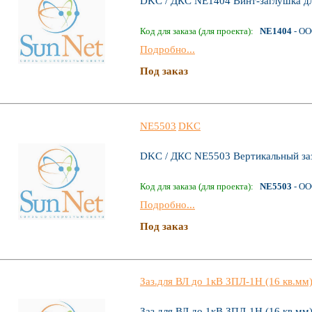
DKC / ДКС NE1404 Винт-заглушка для
Код для заказа (для проекта):
NE1404
- ОО
Подробно...
Под заказ
NE5503
DKC
DKC / ДКС NE5503 Вертикальный заз
Код для заказа (для проекта):
NE5503
- ОО
Подробно...
Под заказ
Заз.для ВЛ до 1кВ ЗПЛ-1Н (16 кв.мм
Заз.для ВЛ до 1кВ ЗПЛ-1Н (16 кв.мм