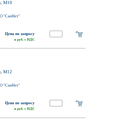
я, M10
О "СанНет"
Цена по запросу
в руб. с НДС
я, M12
О "СанНет"
Цена по запросу
в руб. с НДС