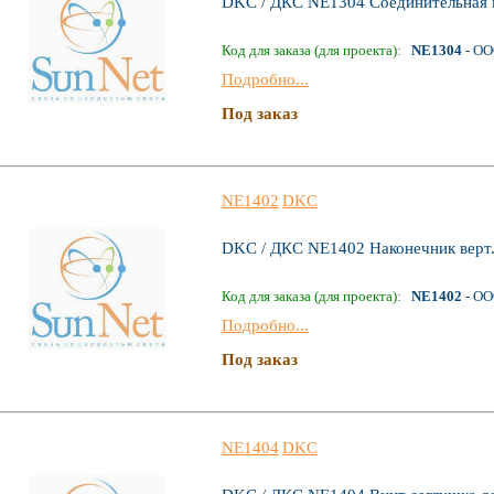
DKC / ДКС NE1304 Соединительная 
Код для заказа (для проекта):
NE1304
- ОО
Подробно...
Под заказ
NE1402
DKC
DKC / ДКС NE1402 Наконечник верт.
Код для заказа (для проекта):
NE1402
- ОО
Подробно...
Под заказ
NE1404
DKC