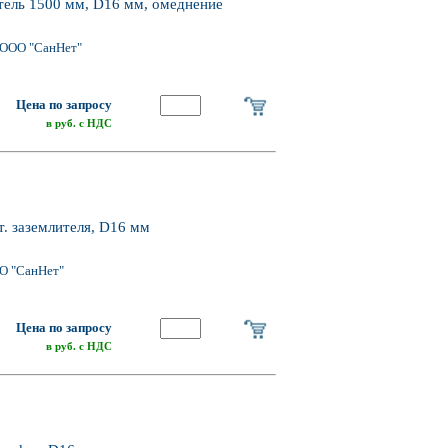
ель 1500 мм, D16 мм, омеднение
 ООО "СанНет"
Цена по запросу
в руб. с НДС
. заземлителя, D16 мм
О "СанНет"
Цена по запросу
в руб. с НДС