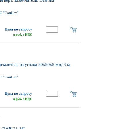
 верт. заземлителя, D16 мм
О "СанНет"
Цена по запросу
в руб. с НДС
емлитель из уголка 50х50х5 мм, 3 м
О "СанНет"
Цена по запросу
в руб. с НДС
)
) (ZAP121-16)