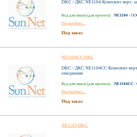
DKC / ДКС NE1104 Комплект верт. за
Код для заказа (для проекта):
NE1104
- ОО
Подробно...
Под заказ
NE1104CC
DKC
DKC / ДКС NE1104CC Комплект верт.
омеднение
Код для заказа (для проекта):
NE1104CC
-
Подробно...
Под заказ
NE1105
DKC