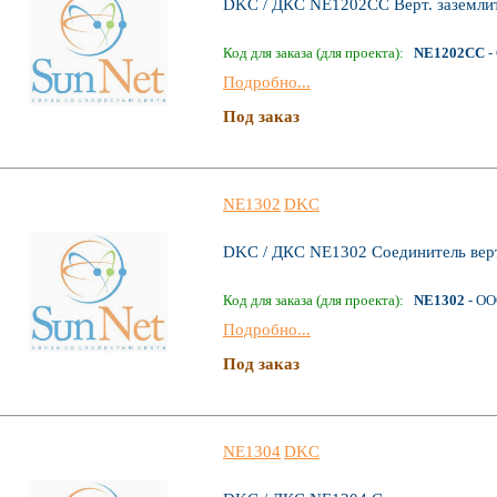
DKC / ДКС NE1202CC Верт. заземлит
Код для заказа (для проекта):
NE1202CC
-
Подробно...
Под заказ
NE1302
DKC
DKC / ДКС NE1302 Соединитель верт
Код для заказа (для проекта):
NE1302
- ОО
Подробно...
Под заказ
NE1304
DKC