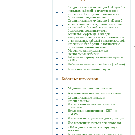
Соединительные муфты до 1 кВ для 4-х
жильных кабелей, с пластмассовой
изоляцией, без брони, в комплекте с
болтовыми соединителями.
Соединительные муфты до 1 кВ для 5-
ти жильных кабелей, с пластмассовой
изоляцией, с броней, в комплекте с
болтовыми соединителями.
Концевые муфты до 1 кВ для
внутренней и наружной установки для
5-ти жильных кабелей с пластмассовой
изоляцией, без брони, в комплекте с
болтовыми наконечниками.
Муфты соединительные для
контрольных кабелей
Кабельные термоусаживаемые муфты
«КВТ»
Кабельные муфты «Raychem» (Райхем)
Компоненты кабельных муфт
Кабельные наконечники
Медные наконечники и гильзы
Алюминиевые наконечники и гильзы
Соединительные гильзы и
изолированные
Изолированные наконечники для
проводов
Втулочные наконечники «КВТ» и
«GLW»
Изолированные разъемы для проводов
Изолированные гильзы для проводов
СИЗ оединительные изолирующие
зажимы
Болтовые наконечники и соединители