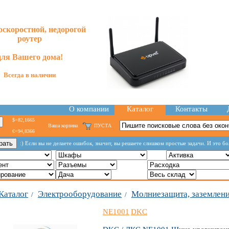
скоростной, недорогой
роутер
для
Вашего
дома!
Всегда в наличии
О компании
Каталог
Контакты
$=82,1665
Ваша корзина
ПУСТА
€=94,8366
:) Если вы не делаете ошибок, значит, вы решаете слишком простые задачи. И это б
Каталог
Электрооборудование
Молниезащита, заземлен
/
/
NE1001
DKC