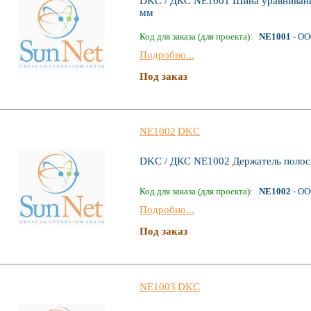
DKC / ДКС NE1001 Шина уравнивани
мм
Код для заказа (для проекта):
NE1001
- ОО
Подробно...
Под заказ
NE1002
DKC
DKC / ДКС NE1002 Держатель полосы
Код для заказа (для проекта):
NE1002
- ОО
Подробно...
Под заказ
NE1003
DKC