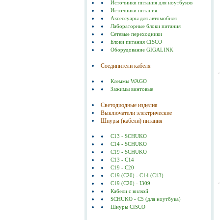
Источники питания для ноутбуков
Источники питания
Аксессуары для автомобиля
Лабораторные блоки питания
Сетевые переходники
Блоки питания CISCO
Оборудование GIGALINK
Соединители кабеля
Клеммы WAGO
Зажимы винтовые
Светодиодные изделия
Выключатели электрические
Шнуры (кабели) питания
C13 - SCHUKO
C14 - SCHUKO
C19 - SCHUKO
C13 - C14
C19 - C20
C19 (С20) - C14 (С13)
C19 (C20) - I309
Кабели с вилкой
SCHUKO - C5 (для ноутбука)
Шнуры CISCO