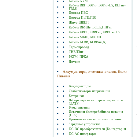
Кабель NYM
Кабель ВВГ, ВВГнг, ВВГнг-LS, ВВГнг-
FRLS
Провод ПВС
Провод ПуГВ/ПВ3
Шнур ШВВП
Кабель ВБбШв, ВБШв,ППГнг
Кабель КВВГ, КВВГнг, КВВГ нг LS
Кабель МКШ, МКЭШ
Кабель КГВВ, КГВВнг(А)
Термопровод
ТНВПЭнг
РКГМ, ПРКА
Другие
Аккумуляторы, элементы питания, Блоки
Питания
Аккумуляторы
Стабилизаторы напряжения
Батарейки
Лабораторные автотрансформаторы
(ЛАТР)
Блоки питания
Источники бесперебойного питания
(UPS)
Промышленные источники питания
Зарядные устройства
DC-DC преобразователи (Конверторы)
DC-AC инверторы