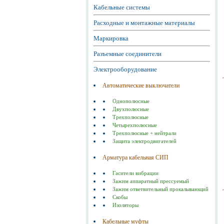
Кабельные системы
Расходные и монтажные материалы
Маркировка
Разъемные соединители
Электрооборудование
Автоматические выключатели
Однополюсные
Двухполюсные
Трехполюсные
Четырехполюсные
Трехполюсные + нейтрали
Защита электродвигателей
Арматура кабельная СИП
Гасители вибрации
Зажим аппаратный прессуемый
Зажим ответвительный прокалывающий
Скобы
Изоляторы
Кабельные муфты