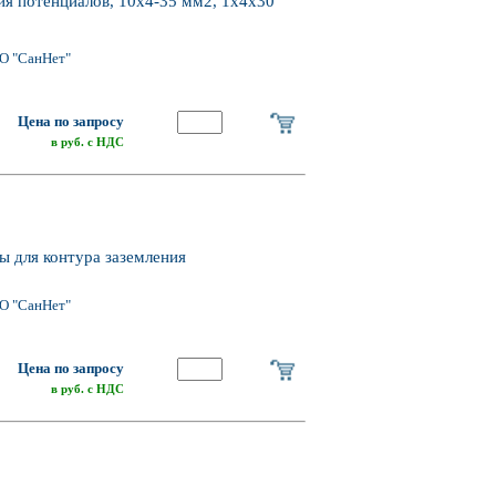
я потенциалов, 10х4-35 мм2, 1х4х30
О "СанНет"
Цена по запросу
в руб. с НДС
 для контура заземления
О "СанНет"
Цена по запросу
в руб. с НДС