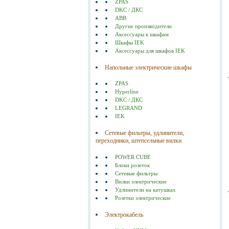
ZPAS
DKC / ДКС
ABB
Другие производители
Аксессуары к шкафам
Шкафы IEK
Аксессуары для шкафов IEK
Напольные электрические шкафы
ZPAS
Hyperline
DKC / ДКС
LEGRAND
IEK
Сетевые фильтры, удлинители,
переходники, штепсельные вилки
POWER CUBE
Блоки розеток
Сетевые фильтры
Вилки электрические
Удлинители на катушках
Розетки электрические
Электрокабель