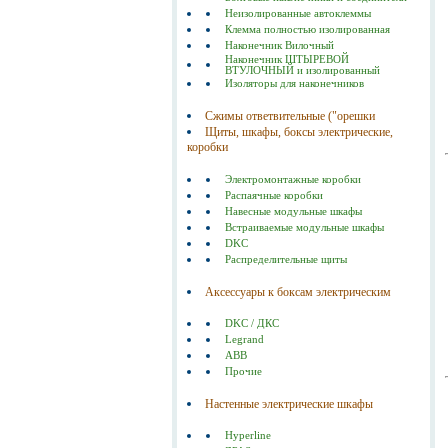
Неизолированные автоклеммы
Клемма полностью изолированная
Наконечник Вилочный
Наконечник ШТЫРЕВОЙ
ВТУЛОЧНЫЙ и изолированный
Изоляторы для наконечников
Сжимы ответвительные ("орешки
Щиты, шкафы, боксы электрические,
коробки
Электромонтажные коробки
Распаячные коробки
Навесные модульные шкафы
Встраиваемые модульные шкафы
DKC
Распределительные щиты
Аксессуары к боксам электрическим
DKC / ДКС
Legrand
ABB
Прочие
Настенные электрические шкафы
Hyperline