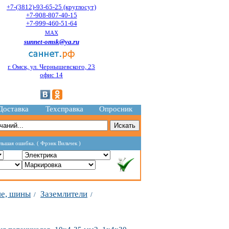
+7-(3812)-93-65-25 (круглосут)
+7-908-807-40-15
+7-999-460-51-64
MAX
sunnet-omsk@ya.ru
г. Омск, ул. Чернышевского, 23
офис 14
Доставка
Техсправка
Опросник
ольшая ошибка. ( Фрэнк Вильчек )
ие, шины
Заземлители
/
/