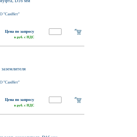
муфта, D16 мм
О "СанНет"
Цена по запросу
в руб. с НДС
 заземлителя
О "СанНет"
Цена по запросу
в руб. с НДС