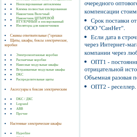
очередного оптовог
Неизолированные автоклеммы
Клемма полностью изолированная
компенсации стоим
Наконечник Вилочный
Наконечник ШТЫРЕВОЙ
Срок поставки от
ВТУЛОЧНЫЙ и изолированный
Изоляторы для наконечников
ООО "СанНет".
Сжимы ответвительные ("орешки
Если дата в строч
Щиты, шкафы, боксы электрические,
через Интернет-маг
коробки
компании через люб
Электромонтажные коробки
Распаячные коробки
ОПТ1 - постоянны
Навесные модульные шкафы
отрицательной исто
Встраиваемые модульные шкафы
DKC
Объемная разовая 
Распределительные щиты
ОПТ2 - реселлер.
Аксессуары к боксам электрическим
DKC / ДКС
Legrand
ABB
Прочие
Настенные электрические шкафы
Hyperline