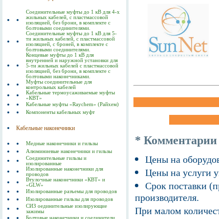
Соединительные муфты до 1 кВ для 4-х
жильных кабелей, с пластмассовой
изоляцией, без брони, в комплекте с
болтовыми соединителями.
Соединительные муфты до 1 кВ для 5-
ти жильных кабелей, с пластмассовой
изоляцией, с броней, в комплекте с
болтовыми соединителями.
Концевые муфты до 1 кВ для
внутренней и наружной установки для
5-ти жильных кабелей с пластмассовой
изоляцией, без брони, в комплекте с
болтовыми наконечниками.
Муфты соединительные для
контрольных кабелей
Кабельные термоусаживаемые муфты
«КВТ»
Кабельные муфты «Raychem» (Райхем)
Компоненты кабельных муфт
Кабельные наконечники
* Комментарии
Медные наконечники и гильзы
Алюминиевые наконечники и гильзы
Цены на оборудов
Соединительные гильзы и
изолированные
Изолированные наконечники для
Цены на услуги у
проводов
Втулочные наконечники «КВТ» и
Срок поставки (п
«GLW»
Изолированные разъемы для проводов
производителя.
Изолированные гильзы для проводов
СИЗ оединительные изолирующие
При малом количест
зажимы
Болтовые наконечники и соединители