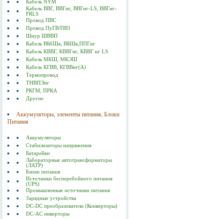
Кабель NYM
Кабель ВВГ, ВВГнг, ВВГнг-LS, ВВГнг-
FRLS
Провод ПВС
Провод ПуГВ/ПВ3
Шнур ШВВП
Кабель ВБбШв, ВБШв,ППГнг
Кабель КВВГ, КВВГнг, КВВГ нг LS
Кабель МКШ, МКЭШ
Кабель КГВВ, КГВВнг(А)
Термопровод
ТНВПЭнг
РКГМ, ПРКА
Другие
Аккумуляторы, элементы питания, Блоки
Питания
Аккумуляторы
Стабилизаторы напряжения
Батарейки
Лабораторные автотрансформаторы
(ЛАТР)
Блоки питания
Источники бесперебойного питания
(UPS)
Промышленные источники питания
Зарядные устройства
DC-DC преобразователи (Конверторы)
DC-AC инверторы