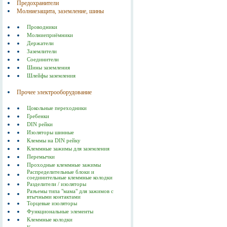
Предохранители
Молниезащита, заземление, шины
Проводники
Молниеприёмники
Держатели
Заземлители
Соединители
Шины заземления
Шлейфы заземления
Прочее электрооборудование
Цокольные переходники
Гребенки
DIN рейки
Изоляторы шинные
Клеммы на DIN рейку
Клеммные зажимы для заземления
Перемычки
Проходные клеммные зажимы
Распределительные блоки и
соединительные клеммные колодки
Разделители / изоляторы
Разъемы типа "мама" для зажимов с
втычными контактами
Торцевые изоляторы
Функциональные элементы
Клеммные колодки