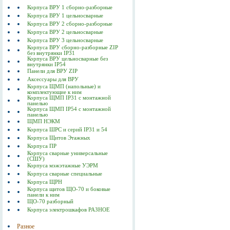
Корпуса ВРУ 1 сборно-разборные
Корпуса ВРУ 1 цельносварные
Корпуса ВРУ 2 сборно-разборные
Корпуса ВРУ 2 цельносварные
Корпуса ВРУ 3 цельносварные
Корпуса ВРУ сборно-разборные ZIP
без внутрянки IP31
Корпуса ВРУ цельносварные без
внутрянки IP54
Панели для ВРУ ZIP
Аксессуары для ВРУ
Корпуса ЩМП (напольные) и
комплектующие к ним
Корпуса ЩМП IP31 с монтажной
панелью
Корпуса ЩМП IP54 с монтажной
панелью
ЩМП НЭКМ
Корпуса ШРС и серий IP31 и 54
Корпуса Щитов Этажных
Корпуса ПР
Корпуса сварные универсальные
(СШУ)
Корпуса мэжэтажные УЭРМ
Корпуса сварные специальные
Корпуса ЩРН
Корпуса щитов ЩО-70 и боковые
панели к ним
ЩО-70 разборный
Корпуса электрошкафов РАЗНОЕ
Разное