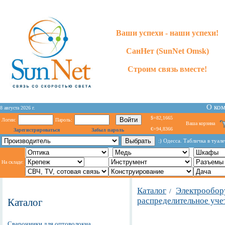
Ваши успехи - наши успехи!
СанНет (SunNet Omsk)
Строим связь вместе!
О ко
8 августа 2026 г.
$=82,1665
Логин:
Пароль:
Ваша корзина
€=94,8366
Зарегистрироваться
Забыл пароль
:) Одесса. Табличка в туал
На складе:
Каталог
Электрообор
/
распределительное уче
Каталог
Сварочники для оптоволокна