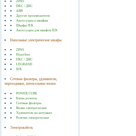
ZPAS
DKC / ДКС
ABB
Другие производители
Аксессуары к шкафам
Шкафы IEK
Аксессуары для шкафов IEK
Напольные электрические шкафы
ZPAS
Hyperline
DKC / ДКС
LEGRAND
IEK
Сетевые фильтры, удлинители,
переходники, штепсельные вилки
POWER CUBE
Блоки розеток
Сетевые фильтры
Вилки электрические
Удлинители на катушках
Розетки электрические
Электрокабель