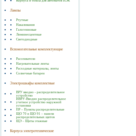
Корпуса и боксы для автоматов ИЭК
Лампы
Ртутные
Накаливания
Галогенновые
Люминесцентные
Светодиодные
Вспомогательные комплектующие
Рассеиватели
Нагревательные ленты
Расходные материалы, ленты
Солнечные батареи
Электрошкафы комплектные
ВРУ вводно - распределительное
устройство
ИВРУ-Вводно распределительное
учетное устройство наружной
установки
ПР – Пункты распределительные
ЩО 70 и ЩО 91 – панели
распределительных щитов
ЩЭ – Щиты этажные
Корпуса электротехнические