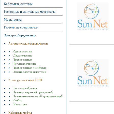
Кабельные системы
Расходные и монтажные материалы
Маркировка
Разъемные соединители
Электрооборудование
Автоматические выключатели
Однополюсные
Двухполюсные
Трехполюсные
Четырехполюсные
Трехполюсные + нейтрали
Защита электродвигателей
Арматура кабельная СИП
Гасители вибрации
Зажим аппаратный прессуемый
Зажим ответвительный прокалывающий
Скобы
Изоляторы
Кабельные муфты