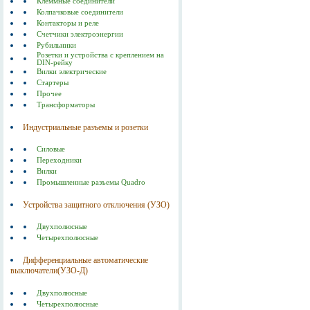
Клеммные соединители
Колпачковые соединители
Контакторы и реле
Счетчики электроэнергии
Рубильники
Розетки и устройства с креплением на
DIN-рейку
Вилки электрические
Стартеры
Прочее
Трансформаторы
Индустриальные разъемы и розетки
Силовые
Переходники
Вилки
Промышленные разъемы Quadro
Устройства защитного отключения (УЗО)
Двухполюсные
Четырехполюсные
Дифференциальные автоматические
выключатели(УЗО-Д)
Двухполюсные
Четырехполюсные