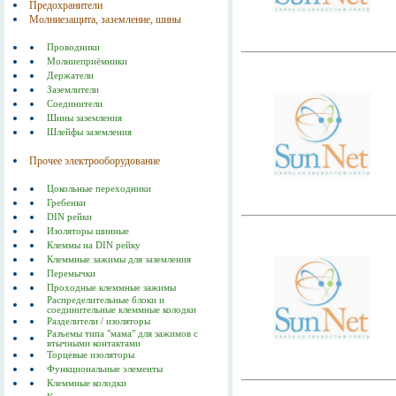
Предохранители
Молниезащита, заземление, шины
Проводники
Молниеприёмники
Держатели
Заземлители
Соединители
Шины заземления
Шлейфы заземления
Прочее электрооборудование
Цокольные переходники
Гребенки
DIN рейки
Изоляторы шинные
Клеммы на DIN рейку
Клеммные зажимы для заземления
Перемычки
Проходные клеммные зажимы
Распределительные блоки и
соединительные клеммные колодки
Разделители / изоляторы
Разъемы типа "мама" для зажимов с
втычными контактами
Торцевые изоляторы
Функциональные элементы
Клеммные колодки