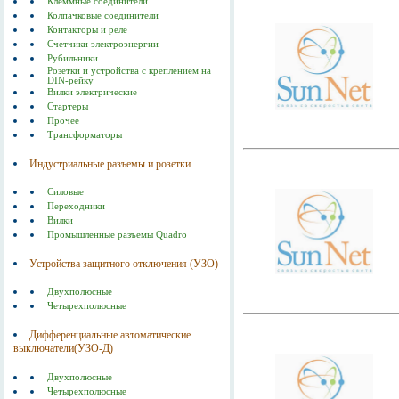
Клеммные соединители
Колпачковые соединители
Контакторы и реле
Счетчики электроэнергии
Рубильники
Розетки и устройства с креплением на
DIN-рейку
Вилки электрические
Стартеры
Прочее
Трансформаторы
Индустриальные разъемы и розетки
Силовые
Переходники
Вилки
Промышленные разъемы Quadro
Устройства защитного отключения (УЗО)
Двухполюсные
Четырехполюсные
Дифференциальные автоматические
выключатели(УЗО-Д)
Двухполюсные
Четырехполюсные