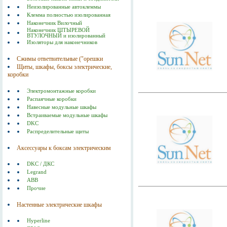
Неизолированные автоклеммы
Клемма полностью изолированная
Наконечник Вилочный
Наконечник ШТЫРЕВОЙ
ВТУЛОЧНЫЙ и изолированный
Изоляторы для наконечников
Сжимы ответвительные ("орешки
Щиты, шкафы, боксы электрические,
коробки
Электромонтажные коробки
Распаячные коробки
Навесные модульные шкафы
Встраиваемые модульные шкафы
DKC
Распределительные щиты
Аксессуары к боксам электрическим
DKC / ДКС
Legrand
ABB
Прочие
Настенные электрические шкафы
Hyperline