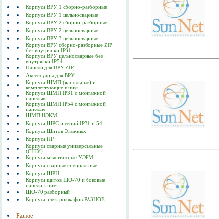
Корпуса ВРУ 1 сборно-разборные
Корпуса ВРУ 1 цельносварные
Корпуса ВРУ 2 сборно-разборные
Корпуса ВРУ 2 цельносварные
Корпуса ВРУ 3 цельносварные
Корпуса ВРУ сборно-разборные ZIP
без внутрянки IP31
Корпуса ВРУ цельносварные без
внутрянки IP54
Панели для ВРУ ZIP
Аксессуары для ВРУ
Корпуса ЩМП (напольные) и
комплектующие к ним
Корпуса ЩМП IP31 с монтажной
панелью
Корпуса ЩМП IP54 с монтажной
панелью
ЩМП НЭКМ
Корпуса ШРС и серий IP31 и 54
Корпуса Щитов Этажных
Корпуса ПР
Корпуса сварные универсальные
(СШУ)
Корпуса мэжэтажные УЭРМ
Корпуса сварные специальные
Корпуса ЩРН
Корпуса щитов ЩО-70 и боковые
панели к ним
ЩО-70 разборный
Корпуса электрошкафов РАЗНОЕ
Разное