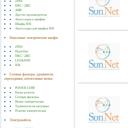
ZPAS
DKC / ДКС
ABB
Другие производители
Аксессуары к шкафам
Шкафы IEK
Аксессуары для шкафов IEK
Напольные электрические шкафы
ZPAS
Hyperline
DKC / ДКС
LEGRAND
IEK
Сетевые фильтры, удлинители,
переходники, штепсельные вилки
POWER CUBE
Блоки розеток
Сетевые фильтры
Вилки электрические
Удлинители на катушках
Розетки электрические
Электрокабель