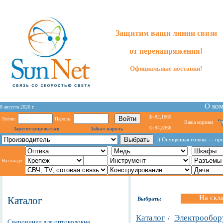
Защитим ваши линии связи
от перенапряжения!
Официальные поставки!
О ко
8 августа 2026 г.
$=82,1665
Логин:
Пароль:
Ваша корзина
€=94,8366
Зарегистрироваться
Забыл пароль
:) Опущенная голова — при
На складе:
На скл
Каталог
Выбрать:
Каталог
Электрообор
/
Сварочники для оптоволокна