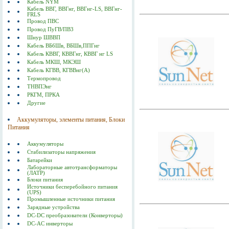
Кабель NYM
Кабель ВВГ, ВВГнг, ВВГнг-LS, ВВГнг-
FRLS
Провод ПВС
Провод ПуГВ/ПВ3
Шнур ШВВП
Кабель ВБбШв, ВБШв,ППГнг
Кабель КВВГ, КВВГнг, КВВГ нг LS
Кабель МКШ, МКЭШ
Кабель КГВВ, КГВВнг(А)
Термопровод
ТНВПЭнг
РКГМ, ПРКА
Другие
Аккумуляторы, элементы питания, Блоки
Питания
Аккумуляторы
Стабилизаторы напряжения
Батарейки
Лабораторные автотрансформаторы
(ЛАТР)
Блоки питания
Источники бесперебойного питания
(UPS)
Промышленные источники питания
Зарядные устройства
DC-DC преобразователи (Конверторы)
DC-AC инверторы