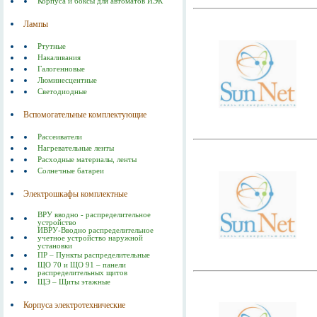
Корпуса и боксы для автоматов ИЭК
Лампы
Ртутные
Накаливания
Галогенновые
Люминесцентные
Светодиодные
Вспомогательные комплектующие
Рассеиватели
Нагревательные ленты
Расходные материалы, ленты
Солнечные батареи
Электрошкафы комплектные
ВРУ вводно - распределительное
устройство
ИВРУ-Вводно распределительное
учетное устройство наружной
установки
ПР – Пункты распределительные
ЩО 70 и ЩО 91 – панели
распределительных щитов
ЩЭ – Щиты этажные
Корпуса электротехнические