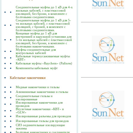
Соединительные муфты до 1 кВ для 4-х
жильных кабелей, с пластмассовой
изоляцией, без брони, в комплекте с
болтовыми соединителями.
Соединительные муфты до 1 кВ для 5-
ти жильных кабелей, с пластмассовой
изоляцией, с броней, в комплекте с
болтовыми соединителями.
Концевые муфты до 1 кВ для
внутренней и наружной установки для
5-ти жильных кабелей с пластмассовой
изоляцией, без брони, в комплекте с
болтовыми наконечниками.
Муфты соединительные для
контрольных кабелей
Кабельные термоусаживаемые муфты
«КВТ»
Кабельные муфты «Raychem» (Райхем)
Компоненты кабельных муфт
Кабельные наконечники
Медные наконечники и гильзы
Алюминиевые наконечники и гильзы
Соединительные гильзы и
изолированные
Изолированные наконечники для
проводов
Втулочные наконечники «КВТ» и
«GLW»
Изолированные разъемы для проводов
Изолированные гильзы для проводов
СИЗ оединительные изолирующие
зажимы
Болтовые наконечники и соединители