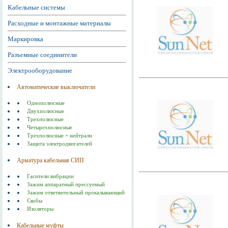
Кабельные системы
Расходные и монтажные материалы
Маркировка
Разъемные соединители
Электрооборудование
Автоматические выключатели
Однополюсные
Двухполюсные
Трехполюсные
Четырехполюсные
Трехполюсные + нейтрали
Защита электродвигателей
Арматура кабельная СИП
Гасители вибрации
Зажим аппаратный прессуемый
Зажим ответвительный прокалывающий
Скобы
Изоляторы
Кабельные муфты