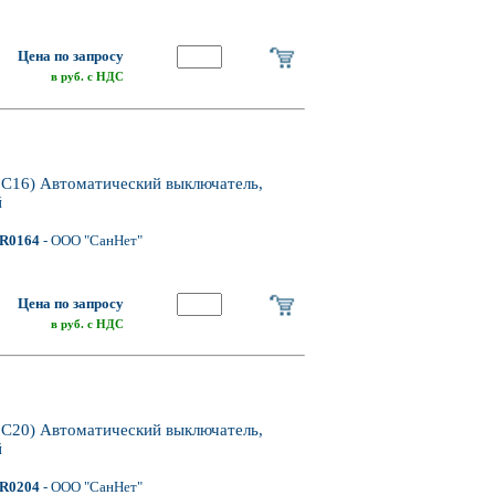
Цена по запросу
в руб. с НДС
16) Автоматический выключатель,
й
R0164
- ООО "СанНет"
Цена по запросу
в руб. с НДС
20) Автоматический выключатель,
й
R0204
- ООО "СанНет"