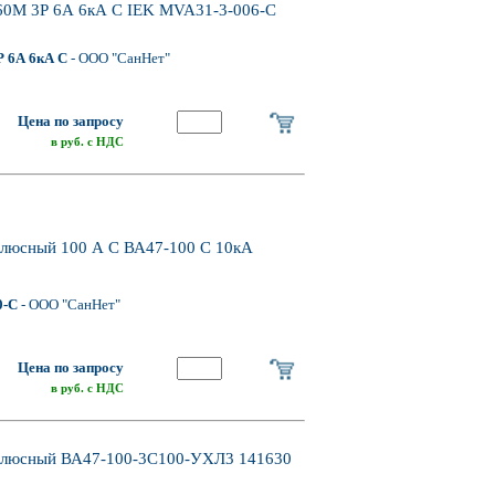
60M 3Р 6А 6кА С IEK MVA31-3-006-C
 6А 6кА С
- ООО "СанНет"
Цена по запросу
в руб. с НДС
олюсный 100 А C ВА47-100 C 10кА
0-C
- ООО "СанНет"
Цена по запросу
в руб. с НДС
полюсный ВА47-100-3С100-УХЛ3 141630