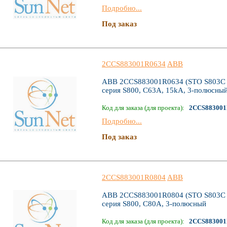
Подробно...
Под заказ
2CCS883001R0634
ABB
ABB 2CCS883001R0634 (STO S803C C
серия S800, C63А, 15kA, 3-полюсны
Код для заказа (для проекта):
2CCS883001
Подробно...
Под заказ
2CCS883001R0804
ABB
ABB 2CCS883001R0804 (STO S803C C
серия S800, C80А, 3-полюсный
Код для заказа (для проекта):
2CCS883001