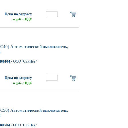
Цена по запросу
в руб. с НДС
40) Автоматический выключатель,
й
R0404
- ООО "СанНет"
Цена по запросу
в руб. с НДС
50) Автоматический выключатель,
й
R0504
- ООО "СанНет"