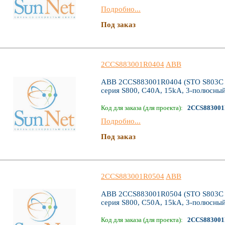
Подробно...
Под заказ
2CCS883001R0404
ABB
ABB 2CCS883001R0404 (STO S803C C
серия S800, C40А, 15kA, 3-полюсны
Код для заказа (для проекта):
2CCS883001
Подробно...
Под заказ
2CCS883001R0504
ABB
ABB 2CCS883001R0504 (STO S803C C
серия S800, C50А, 15kA, 3-полюсны
Код для заказа (для проекта):
2CCS883001