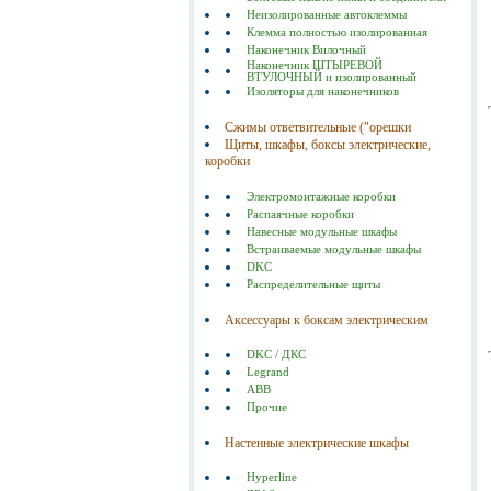
Неизолированные автоклеммы
Клемма полностью изолированная
Наконечник Вилочный
Наконечник ШТЫРЕВОЙ
ВТУЛОЧНЫЙ и изолированный
Изоляторы для наконечников
Сжимы ответвительные ("орешки
Щиты, шкафы, боксы электрические,
коробки
Электромонтажные коробки
Распаячные коробки
Навесные модульные шкафы
Встраиваемые модульные шкафы
DKC
Распределительные щиты
Аксессуары к боксам электрическим
DKC / ДКС
Legrand
ABB
Прочие
Настенные электрические шкафы
Hyperline