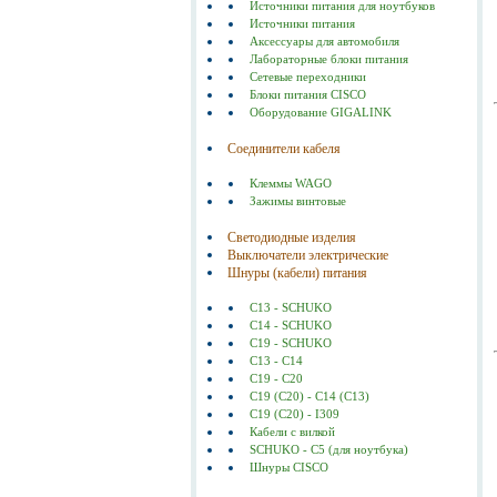
Источники питания для ноутбуков
Источники питания
Аксессуары для автомобиля
Лабораторные блоки питания
Сетевые переходники
Блоки питания CISCO
Оборудование GIGALINK
Соединители кабеля
Клеммы WAGO
Зажимы винтовые
Светодиодные изделия
Выключатели электрические
Шнуры (кабели) питания
C13 - SCHUKO
C14 - SCHUKO
C19 - SCHUKO
C13 - C14
C19 - C20
C19 (С20) - C14 (С13)
C19 (C20) - I309
Кабели с вилкой
SCHUKO - C5 (для ноутбука)
Шнуры CISCO