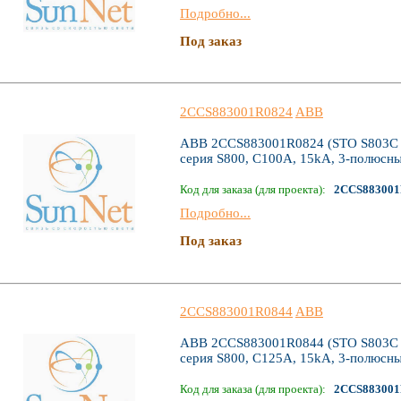
Подробно...
Под заказ
2CCS883001R0824
ABB
ABB 2CCS883001R0824 (STO S803C C
серия S800, C100А, 15kA, 3-полюсн
Код для заказа (для проекта):
2CCS883001
Подробно...
Под заказ
2CCS883001R0844
ABB
ABB 2CCS883001R0844 (STO S803C C
серия S800, C125А, 15kA, 3-полюсн
Код для заказа (для проекта):
2CCS883001