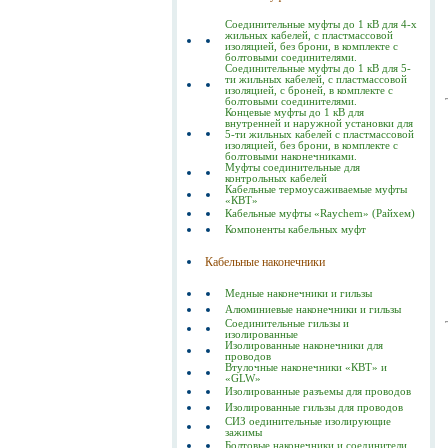
Соединительные муфты до 1 кВ для 4-х
жильных кабелей, с пластмассовой
изоляцией, без брони, в комплекте с
болтовыми соединителями.
Соединительные муфты до 1 кВ для 5-
ти жильных кабелей, с пластмассовой
изоляцией, с броней, в комплекте с
болтовыми соединителями.
Концевые муфты до 1 кВ для
внутренней и наружной установки для
5-ти жильных кабелей с пластмассовой
изоляцией, без брони, в комплекте с
болтовыми наконечниками.
Муфты соединительные для
контрольных кабелей
Кабельные термоусаживаемые муфты
«КВТ»
Кабельные муфты «Raychem» (Райхем)
Компоненты кабельных муфт
Кабельные наконечники
Медные наконечники и гильзы
Алюминиевые наконечники и гильзы
Соединительные гильзы и
изолированные
Изолированные наконечники для
проводов
Втулочные наконечники «КВТ» и
«GLW»
Изолированные разъемы для проводов
Изолированные гильзы для проводов
СИЗ оединительные изолирующие
зажимы
Болтовые наконечники и соединители