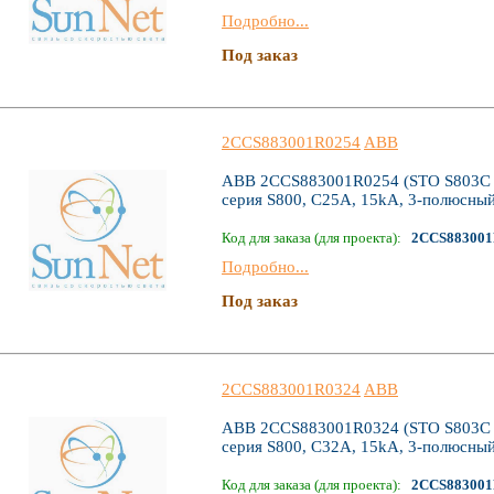
Подробно...
Под заказ
2CCS883001R0254
ABB
ABB 2CCS883001R0254 (STO S803C C
серия S800, C25А, 15kA, 3-полюсны
Код для заказа (для проекта):
2CCS883001
Подробно...
Под заказ
2CCS883001R0324
ABB
ABB 2CCS883001R0324 (STO S803C C
серия S800, C32А, 15kA, 3-полюсны
Код для заказа (для проекта):
2CCS883001