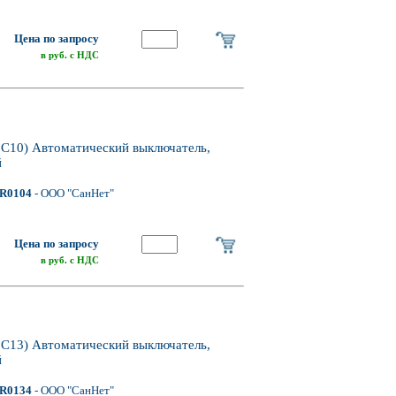
Цена по запросу
в руб. с НДС
10) Автоматический выключатель,
й
R0104
- ООО "СанНет"
Цена по запросу
в руб. с НДС
13) Автоматический выключатель,
й
R0134
- ООО "СанНет"