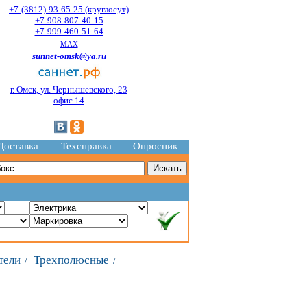
+7-(3812)-93-65-25 (круглосут)
+7-908-807-40-15
+7-999-460-51-64
MAX
sunnet-omsk@ya.ru
г. Омск, ул. Чернышевского, 23
офис 14
Доставка
Техсправка
Опросник
тели
Трехполюсные
/
/