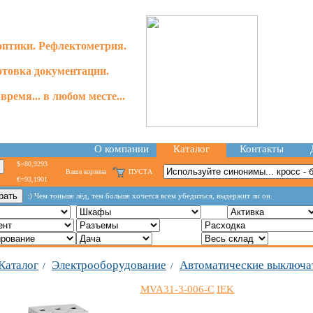
оптики. Рефлектометрия.
отовка документации.
время... в любом месте...
О компании
Каталог
Контакты
$=80,9293
Ваша корзина
ПУСТА
€=93,1901
:) Чем тоньше лёд, тем больше хочется всем убедиться, выдержит ли он.
Каталог
Электрооборудование
Автоматические выключа
/
/
MVA31-3-006-C
IEK