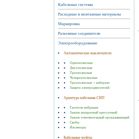
Кабельные системы
Расходные и монтажные материалы
Маркировка
Разъемные соединители
Электрооборудование
Автоматические выключатели
Однополюсные
Двухполюсные
Трехполюсные
Четырехполюсные
Трехполюсные + нейтрали
Защита электродвигателей
Арматура кабельная СИП
Гасители вибрации
Зажим аппаратный прессуемый
Зажим ответвительный прокалывающий
Скобы
Изоляторы
Кабельные муфты