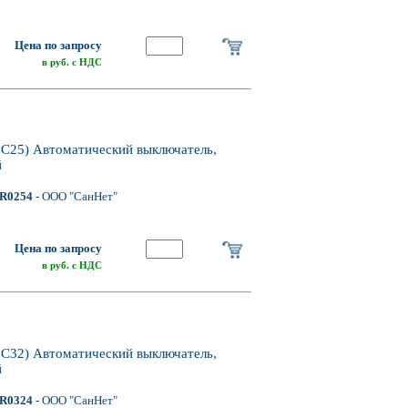
Цена по запросу
в руб. с НДС
25) Автоматический выключатель,
й
R0254
- ООО "СанНет"
Цена по запросу
в руб. с НДС
32) Автоматический выключатель,
й
R0324
- ООО "СанНет"