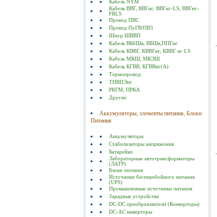
Кабель NYM
Кабель ВВГ, ВВГнг, ВВГнг-LS, ВВГнг-
FRLS
Провод ПВС
Провод ПуГВ/ПВ3
Шнур ШВВП
Кабель ВБбШв, ВБШв,ППГнг
Кабель КВВГ, КВВГнг, КВВГ нг LS
Кабель МКШ, МКЭШ
Кабель КГВВ, КГВВнг(А)
Термопровод
ТНВПЭнг
РКГМ, ПРКА
Другие
Аккумуляторы, элементы питания, Блоки
Питания
Аккумуляторы
Стабилизаторы напряжения
Батарейки
Лабораторные автотрансформаторы
(ЛАТР)
Блоки питания
Источники бесперебойного питания
(UPS)
Промышленные источники питания
Зарядные устройства
DC-DC преобразователи (Конверторы)
DC-AC инверторы