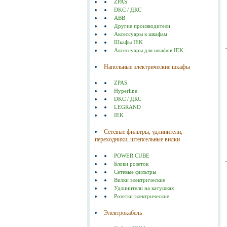
ZPAS
DKC / ДКС
ABB
Другие производители
Аксессуары к шкафам
Шкафы IEK
Аксессуары для шкафов IEK
Напольные электрические шкафы
ZPAS
Hyperline
DKC / ДКС
LEGRAND
IEK
Сетевые фильтры, удлинители,
переходники, штепсельные вилки
POWER CUBE
Блоки розеток
Сетевые фильтры
Вилки электрические
Удлинители на катушках
Розетки электрические
Электрокабель