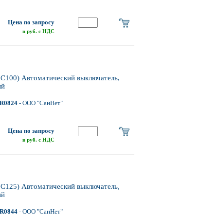
Цена по запросу
в руб. с НДС
100) Автоматический выключатель,
ый
R0824
- ООО "СанНет"
Цена по запросу
в руб. с НДС
125) Автоматический выключатель,
ый
R0844
- ООО "СанНет"