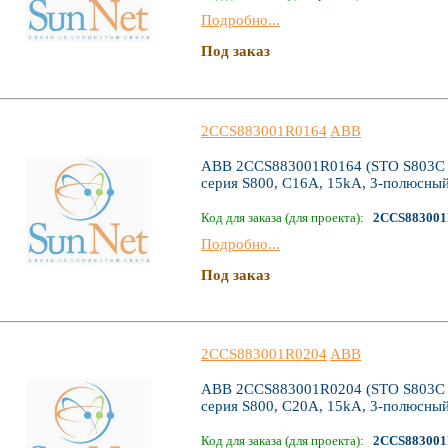
Подробно...
Под заказ
2CCS883001R0164
ABB
ABB 2CCS883001R0164 (STO S803C C
серия S800, C16А, 15kA, 3-полюсны
Код для заказа (для проекта):
2CCS883001
Подробно...
Под заказ
2CCS883001R0204
ABB
ABB 2CCS883001R0204 (STO S803C C
серия S800, C20А, 15kA, 3-полюсны
Код для заказа (для проекта):
2CCS883001