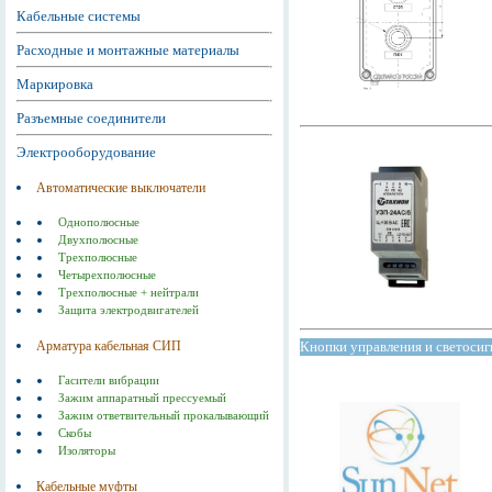
Кабельные системы
Расходные и монтажные материалы
Маркировка
Разъемные соединители
Электрооборудование
Автоматические выключатели
Однополюсные
Двухполюсные
Трехполюсные
Четырехполюсные
Трехполюсные + нейтрали
Защита электродвигателей
Кнопки управления и светосиг
Арматура кабельная СИП
Гасители вибрации
Зажим аппаратный прессуемый
Зажим ответвительный прокалывающий
Скобы
Изоляторы
Кабельные муфты