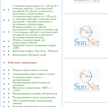
Соединительные муфты до 1 кВ для 4-х
жильных кабелей, с пластмассовой
изоляцией, без брони, в комплекте с
болтовыми соединителями.
Соединительные муфты до 1 кВ для 5-
ти жильных кабелей, с пластмассовой
изоляцией, с броней, в комплекте с
болтовыми соединителями.
Концевые муфты до 1 кВ для
внутренней и наружной установки для
5-ти жильных кабелей с пластмассовой
изоляцией, без брони, в комплекте с
болтовыми наконечниками.
Муфты соединительные для
контрольных кабелей
Кабельные термоусаживаемые муфты
«КВТ»
Кабельные муфты «Raychem» (Райхем)
Компоненты кабельных муфт
Кабельные наконечники
Медные наконечники и гильзы
Алюминиевые наконечники и гильзы
Соединительные гильзы и
изолированные
Изолированные наконечники для
проводов
Втулочные наконечники «КВТ» и
«GLW»
Изолированные разъемы для проводов
Изолированные гильзы для проводов
СИЗ оединительные изолирующие
зажимы
Болтовые наконечники и соединители