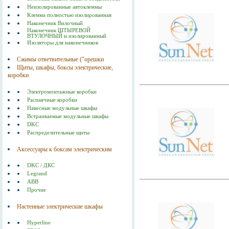
Неизолированные автоклеммы
Клемма полностью изолированная
Наконечник Вилочный
Наконечник ШТЫРЕВОЙ
ВТУЛОЧНЫЙ и изолированный
Изоляторы для наконечников
Сжимы ответвительные ("орешки
Щиты, шкафы, боксы электрические,
коробки
Электромонтажные коробки
Распаячные коробки
Навесные модульные шкафы
Встраиваемые модульные шкафы
DKC
Распределительные щиты
Аксессуары к боксам электрическим
DKC / ДКС
Legrand
ABB
Прочие
Настенные электрические шкафы
Hyperline