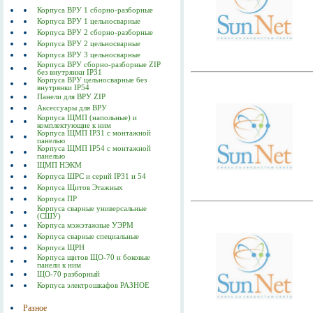
Корпуса ВРУ 1 сборно-разборные
Корпуса ВРУ 1 цельносварные
Корпуса ВРУ 2 сборно-разборные
Корпуса ВРУ 2 цельносварные
Корпуса ВРУ 3 цельносварные
Корпуса ВРУ сборно-разборные ZIP
без внутрянки IP31
Корпуса ВРУ цельносварные без
внутрянки IP54
Панели для ВРУ ZIP
Аксессуары для ВРУ
Корпуса ЩМП (напольные) и
комплектующие к ним
Корпуса ЩМП IP31 с монтажной
панелью
Корпуса ЩМП IP54 с монтажной
панелью
ЩМП НЭКМ
Корпуса ШРС и серий IP31 и 54
Корпуса Щитов Этажных
Корпуса ПР
Корпуса сварные универсальные
(СШУ)
Корпуса мэжэтажные УЭРМ
Корпуса сварные специальные
Корпуса ЩРН
Корпуса щитов ЩО-70 и боковые
панели к ним
ЩО-70 разборный
Корпуса электрошкафов РАЗНОЕ
Разное