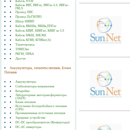
Кабель NYM
Кабель ВВГ, ВВГнг, ВВГнг-LS, ВВГнг-
FRLS
Провод ПВС
Провод ПуГВ/ПВ3
Шнур ШВВП
Кабель ВБбШв, ВБШв,ППГнг
Кабель КВВГ, КВВГнг, КВВГ нг LS
Кабель МКШ, МКЭШ
Кабель КГВВ, КГВВнг(А)
Термопровод
ТНВПЭнг
РКГМ, ПРКА
Другие
Аккумуляторы, элементы питания, Блоки
Питания
Аккумуляторы
Стабилизаторы напряжения
Батарейки
Лабораторные автотрансформаторы
(ЛАТР)
Блоки питания
Источники бесперебойного питания
(UPS)
Промышленные источники питания
Зарядные устройства
DC-DC преобразователи (Конверторы)
DC-AC инверторы