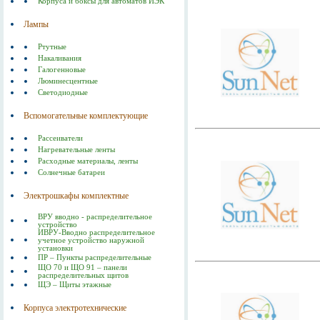
Корпуса и боксы для автоматов ИЭК
Лампы
Ртутные
Накаливания
Галогенновые
Люминесцентные
Светодиодные
Вспомогательные комплектующие
Рассеиватели
Нагревательные ленты
Расходные материалы, ленты
Солнечные батареи
Электрошкафы комплектные
ВРУ вводно - распределительное
устройство
ИВРУ-Вводно распределительное
учетное устройство наружной
установки
ПР – Пункты распределительные
ЩО 70 и ЩО 91 – панели
распределительных щитов
ЩЭ – Щиты этажные
Корпуса электротехнические