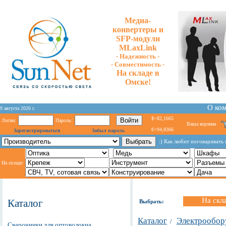
Медиа-
конвертеры и
SFP-модули
MLaxLink
- Надежность -
- Cовместимость -
На складе в
Омске!
О ко
9 августа 2026 г.
$=82,1665
Логин:
Пароль:
Ваша корзина
€=94,8366
Зарегистрироваться
Забыл пароль
:) Как любит поговаривать 
На складе:
На скл
Каталог
Выбрать:
Каталог
Электрообор
/
Сварочники для оптоволокна