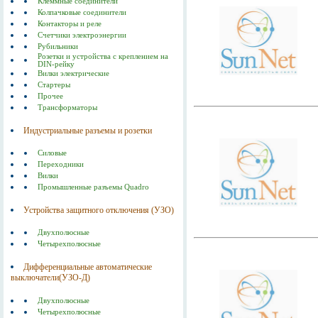
Клеммные соединители
Колпачковые соединители
Контакторы и реле
Счетчики электроэнергии
Рубильники
Розетки и устройства с креплением на
DIN-рейку
Вилки электрические
Стартеры
Прочее
Трансформаторы
Индустриальные разъемы и розетки
Силовые
Переходники
Вилки
Промышленные разъемы Quadro
Устройства защитного отключения (УЗО)
Двухполюсные
Четырехполюсные
Дифференциальные автоматические
выключатели(УЗО-Д)
Двухполюсные
Четырехполюсные