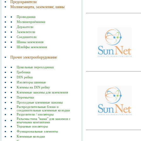
Предохранители
Молниезащита, заземление, шины
Проводники
Молниеприёмники
Держатели
Заземлители
Соединители
Шины заземления
Шлейфы заземления
Прочее электрооборудование
Цокольные переходники
Гребенки
DIN рейки
Изоляторы шинные
Клеммы на DIN рейку
Клеммные зажимы для заземления
Перемычки
Проходные клеммные зажимы
Распределительные блоки и
соединительные клеммные колодки
Разделители / изоляторы
Разъемы типа "мама" для зажимов с
втычными контактами
Торцевые изоляторы
Функциональные элементы
Клеммные колодки