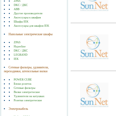
ZPAS
DKC / ДКС
ABB
Другие производители
Аксессуары к шкафам
Шкафы IEK
Аксессуары для шкафов IEK
Напольные электрические шкафы
ZPAS
Hyperline
DKC / ДКС
LEGRAND
IEK
Сетевые фильтры, удлинители,
переходники, штепсельные вилки
POWER CUBE
Блоки розеток
Сетевые фильтры
Вилки электрические
Удлинители на катушках
Розетки электрические
Электрокабель