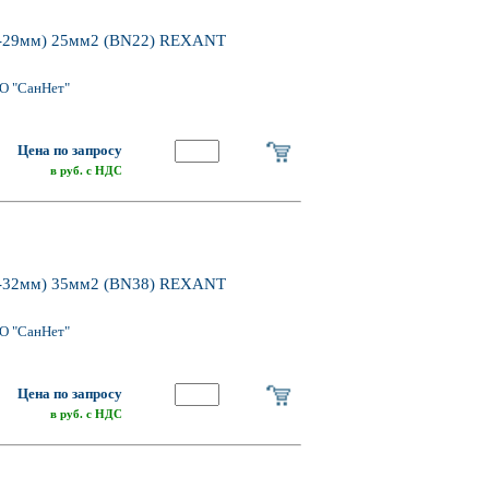
29мм) 25мм2 (BN22) REXANT
О "СанНет"
Цена по запросу
в руб. с НДС
32мм) 35мм2 (BN38) REXANT
О "СанНет"
Цена по запросу
в руб. с НДС