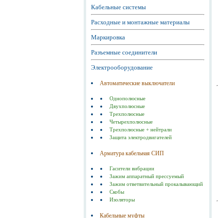
Кабельные системы
Расходные и монтажные материалы
Маркировка
Разъемные соединители
Электрооборудование
Автоматические выключатели
Однополюсные
Двухполюсные
Трехполюсные
Четырехполюсные
Трехполюсные + нейтрали
Защита электродвигателей
Арматура кабельная СИП
Гасители вибрации
Зажим аппаратный прессуемый
Зажим ответвительный прокалывающий
Скобы
Изоляторы
Кабельные муфты