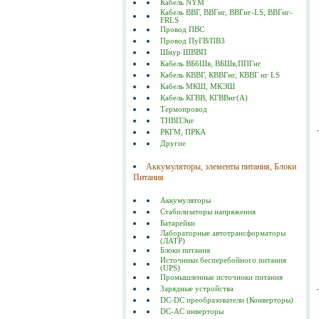
Кабель NYM
Кабель ВВГ, ВВГнг, ВВГнг-LS, ВВГнг-
FRLS
Провод ПВС
Провод ПуГВ/ПВ3
Шнур ШВВП
Кабель ВБбШв, ВБШв,ППГнг
Кабель КВВГ, КВВГнг, КВВГ нг LS
Кабель МКШ, МКЭШ
Кабель КГВВ, КГВВнг(А)
Термопровод
ТНВПЭнг
РКГМ, ПРКА
Другие
Аккумуляторы, элементы питания, Блоки
Питания
Аккумуляторы
Стабилизаторы напряжения
Батарейки
Лабораторные автотрансформаторы
(ЛАТР)
Блоки питания
Источники бесперебойного питания
(UPS)
Промышленные источники питания
Зарядные устройства
DC-DC преобразователи (Конверторы)
DC-AC инверторы