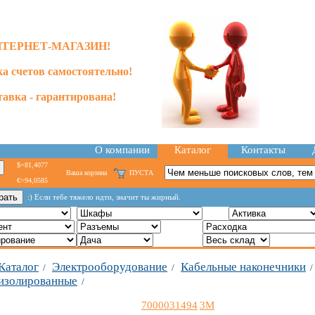
ТЕРНЕТ-МАГАЗИН!
а счетов самостоятельно!
тавка - гарантирована!
О компании
Каталог
Контакты
$=81,4077
Ваша корзина
ПУСТА
€=94,0585
:) Если тебе тяжело идти, значит ты жирный.
Каталог
Электрооборудование
Кабельные наконечники
/
/
изолированные
/
7000031494
3M