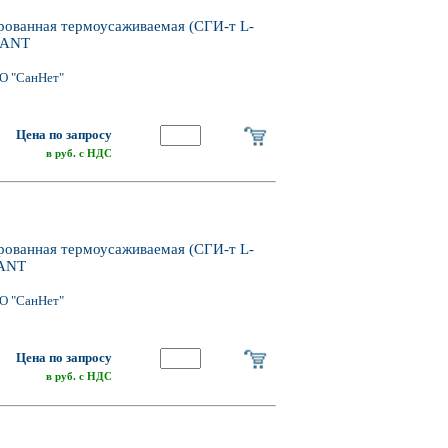
анная термоусаживаемая (СГИ-т L-
XANT
О "СанНет"
Цена по запросу
в руб. с НДС
анная термоусаживаемая (СГИ-т L-
XANT
О "СанНет"
Цена по запросу
в руб. с НДС