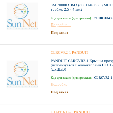
3M 7000031843 (80611467525) MH10
трубке, 2,5 - 4 мм2
Код для заказа (для проекта):
7000031843
Подробно...
Под заказ
CLRCVR2-1
PANDUIT
PANDUIT CLRCVR2-1 Крышка прозра
(используется с коннекторами HTCT2-
(ДхШхВ)
Код для заказа (для проекта):
CLRCVR2-1
Подробно...
Под заказ
CTAPF3-12-C
PANDUIT