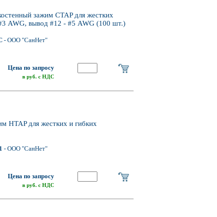
остенный зажим CTAP для жестких
 #3 AWG, вывод #12 - #5 AWG (100 шт.)
C
- ООО "СанНет"
Цена по запросу
в руб. с НДС
 HTAP для жестких и гибких
1
- ООО "СанНет"
Цена по запросу
в руб. с НДС