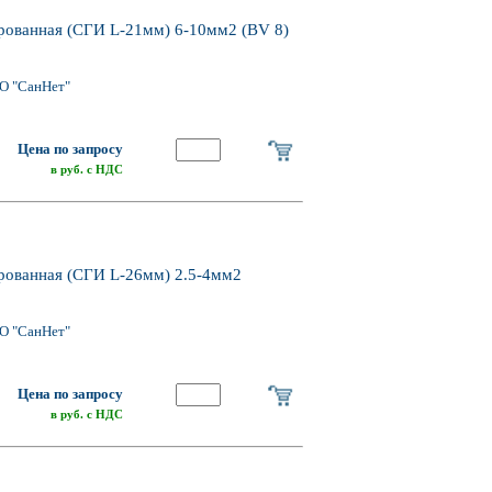
анная (СГИ L-21мм) 6-10мм2 (BV 8)
О "СанНет"
Цена по запросу
в руб. с НДС
анная (СГИ L-26мм) 2.5-4мм2
О "СанНет"
Цена по запросу
в руб. с НДС