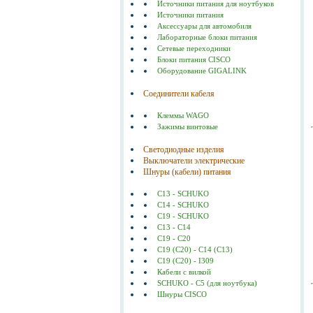
Источники питания для ноутбуков
Источники питания
Аксессуары для автомобиля
Лабораторные блоки питания
Сетевые переходники
Блоки питания CISCO
Оборудование GIGALINK
Соединители кабеля
Клеммы WAGO
Зажимы винтовые
Светодиодные изделия
Выключатели электрические
Шнуры (кабели) питания
C13 - SCHUKO
C14 - SCHUKO
C19 - SCHUKO
C13 - C14
C19 - C20
C19 (С20) - C14 (С13)
C19 (C20) - I309
Кабели с вилкой
SCHUKO - C5 (для ноутбука)
Шнуры CISCO