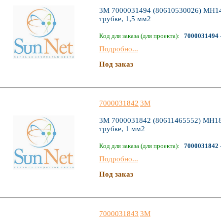
3M 7000031494 (80610530026) MH14
трубке, 1,5 мм2
Код для заказа (для проекта):
7000031494
Подробно...
Под заказ
7000031842
3M
3M 7000031842 (80611465552) MH18
трубке, 1 мм2
Код для заказа (для проекта):
7000031842
Подробно...
Под заказ
7000031843
3M