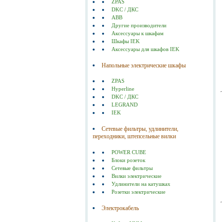
ZPAS
DKC / ДКС
ABB
Другие производители
Аксессуары к шкафам
Шкафы IEK
Аксессуары для шкафов IEK
Напольные электрические шкафы
ZPAS
Hyperline
DKC / ДКС
LEGRAND
IEK
Сетевые фильтры, удлинители,
переходники, штепсельные вилки
POWER CUBE
Блоки розеток
Сетевые фильтры
Вилки электрические
Удлинители на катушках
Розетки электрические
Электрокабель