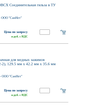
BCX Соединительная гильза в ТУ
- ООО "СанНет"
Цена по запросу
в руб. с НДС
чная для медных зажимов
2), 129.5 мм х 42.2 мм х 35.6 мм
- ООО "СанНет"
Цена по запросу
в руб. с НДС