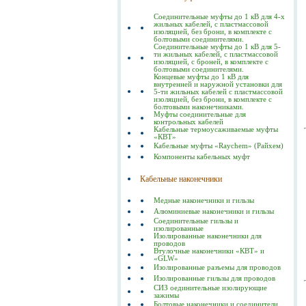
Соединительные муфты до 1 кВ для 4-х
жильных кабелей, с пластмассовой
изоляцией, без брони, в комплекте с
болтовыми соединителями.
Соединительные муфты до 1 кВ для 5-
ти жильных кабелей, с пластмассовой
изоляцией, с броней, в комплекте с
болтовыми соединителями.
Концевые муфты до 1 кВ для
внутренней и наружной установки для
5-ти жильных кабелей с пластмассовой
изоляцией, без брони, в комплекте с
болтовыми наконечниками.
Муфты соединительные для
контрольных кабелей
Кабельные термоусаживаемые муфты
«КВТ»
Кабельные муфты «Raychem» (Райхем)
Компоненты кабельных муфт
Кабельные наконечники
Медные наконечники и гильзы
Алюминиевые наконечники и гильзы
Соединительные гильзы и
изолированные
Изолированные наконечники для
проводов
Втулочные наконечники «КВТ» и
«GLW»
Изолированные разъемы для проводов
Изолированные гильзы для проводов
СИЗ оединительные изолирующие
зажимы
Болтовые наконечники и соединители