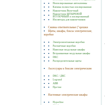
Неизолированные автоклеммы
Клемма полностью изолированная
Наконечник Вилочный
Наконечник ШТЫРЕВОЙ
ВТУЛОЧНЫЙ и изолированный
Изоляторы для наконечников
Сжимы ответвительные ("орешки
Щиты, шкафы, боксы электрические,
коробки
Электромонтажные коробки
Распаячные коробки
Навесные модульные шкафы
Встраиваемые модульные шкафы
DKC
Распределительные щиты
Аксессуары к боксам электрическим
DKC / ДКС
Legrand
ABB
Прочие
Настенные электрические шкафы
Hyperline