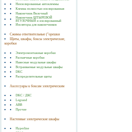
Неизолированные автоклеммы
Клемма полностью изолированная
Наконечник Вилочный
Наконечник ШТЫРЕВОЙ
ВТУЛОЧНЫЙ и изолированный
Изоляторы для наконечников
Сжимы ответвительные ("орешки
Щиты, шкафы, боксы электрические,
коробки
Электромонтажные коробки
Распаячные коробки
Навесные модульные шкафы
Встраиваемые модульные шкафы
DKC
Распределительные щиты
Аксессуары к боксам электрическим
DKC / ДКС
Legrand
ABB
Прочие
Настенные электрические шкафы
Hyperline