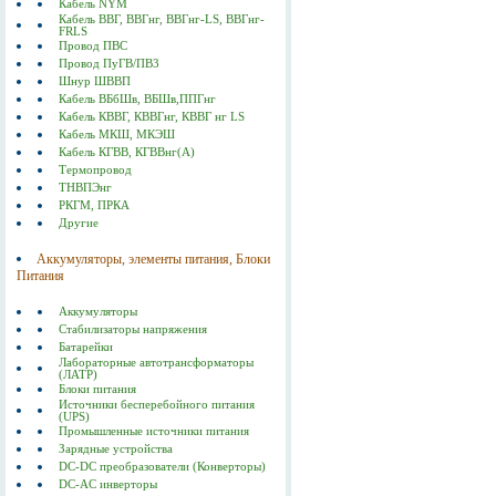
Кабель NYM
Кабель ВВГ, ВВГнг, ВВГнг-LS, ВВГнг-
FRLS
Провод ПВС
Провод ПуГВ/ПВ3
Шнур ШВВП
Кабель ВБбШв, ВБШв,ППГнг
Кабель КВВГ, КВВГнг, КВВГ нг LS
Кабель МКШ, МКЭШ
Кабель КГВВ, КГВВнг(А)
Термопровод
ТНВПЭнг
РКГМ, ПРКА
Другие
Аккумуляторы, элементы питания, Блоки
Питания
Аккумуляторы
Стабилизаторы напряжения
Батарейки
Лабораторные автотрансформаторы
(ЛАТР)
Блоки питания
Источники бесперебойного питания
(UPS)
Промышленные источники питания
Зарядные устройства
DC-DC преобразователи (Конверторы)
DC-AC инверторы