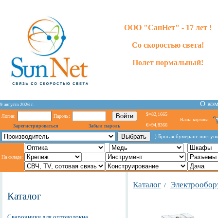
ООО "СанНет" - 17 лет !
Со скоростью света!
Полет нормальный!
О ко
9 августа 2026 г.
$=82,1665
Логин:
Пароль:
Ваша корзина
€=94,8366
Зарегистрироваться
Забыл пароль
:) Бросая бумеранг поступк
На складе:
Каталог
Электрообор
/
Каталог
Сварочники для оптоволокна