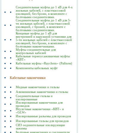
Соединительные муфты до 1 кВ для 4-х
жильных кабелей, с пластмассовой
изоляцией, без брони, в комплекте с
болтовыми соединителями.
Соединительные муфты до 1 кВ для 5-
ти жильных кабелей, с пластмассовой
изоляцией, с броней, в комплекте с
болтовыми соединителями.
Концевые муфты до 1 кВ для
внутренней и наружной установки для
5-ти жильных кабелей с пластмассовой
изоляцией, без брони, в комплекте с
болтовыми наконечниками.
Муфты соединительные для
контрольных кабелей
Кабельные термоусаживаемые муфты
«КВТ»
Кабельные муфты «Raychem» (Райхем)
Компоненты кабельных муфт
Кабельные наконечники
Медные наконечники и гильзы
Алюминиевые наконечники и гильзы
Соединительные гильзы и
изолированные
Изолированные наконечники для
проводов
Втулочные наконечники «КВТ» и
«GLW»
Изолированные разъемы для проводов
Изолированные гильзы для проводов
СИЗ оединительные изолирующие
зажимы
Болтовые наконечники и соединители