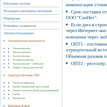
Кабельные системы
компенсации стоим
Расходные и монтажные материалы
Срок поставки от
ООО "СанНет".
Маркировка
Если дата в строч
Разъемные соединители
через Интернет-маг
Электрооборудование
компании через люб
Автоматические выключатели
ОПТ1 - постоянны
Однополюсные
отрицательной исто
Двухполюсные
Объемная разовая 
Трехполюсные
Четырехполюсные
ОПТ2 - реселлер.
Трехполюсные + нейтрали
Защита электродвигателей
Арматура кабельная СИП
Гасители вибрации
Зажим аппаратный прессуемый
Зажим ответвительный прокалывающий
Скобы
Изоляторы
Кабельные муфты