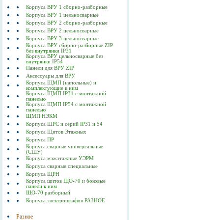
Корпуса ВРУ 1 сборно-разборные
Корпуса ВРУ 1 цельносварные
Корпуса ВРУ 2 сборно-разборные
Корпуса ВРУ 2 цельносварные
Корпуса ВРУ 3 цельносварные
Корпуса ВРУ сборно-разборные ZIP
без внутрянки IP31
Корпуса ВРУ цельносварные без
внутрянки IP54
Панели для ВРУ ZIP
Аксессуары для ВРУ
Корпуса ЩМП (напольные) и
комплектующие к ним
Корпуса ЩМП IP31 с монтажной
панелью
Корпуса ЩМП IP54 с монтажной
панелью
ЩМП НЭКМ
Корпуса ШРС и серий IP31 и 54
Корпуса Щитов Этажных
Корпуса ПР
Корпуса сварные универсальные
(СШУ)
Корпуса мэжэтажные УЭРМ
Корпуса сварные специальные
Корпуса ЩРН
Корпуса щитов ЩО-70 и боковые
панели к ним
ЩО-70 разборный
Корпуса электрошкафов РАЗНОЕ
Разное