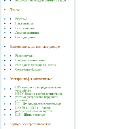
Корпуса и боксы для автоматов ИЭК
Лампы
Ртутные
Накаливания
Галогенновые
Люминесцентные
Светодиодные
Вспомогательные комплектующие
Рассеиватели
Нагревательные ленты
Расходные материалы, ленты
Солнечные батареи
Электрошкафы комплектные
ВРУ вводно - распределительное
устройство
ИВРУ-Вводно распределительное
учетное устройство наружной
установки
ПР – Пункты распределительные
ЩО 70 и ЩО 91 – панели
распределительных щитов
ЩЭ – Щиты этажные
Корпуса электротехнические