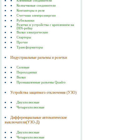
Клеммные соединители
Колпачковые соединители
Контакторы и реле
Счетчики электроэнергии
Рубильники
Розетки и устройства с креплением на
DIN-рейку
Вилки электрические
Стартеры
Прочее
Трансформаторы
Индустриальные разъемы и розетки
Силовые
Переходники
Вилки
Промышленные разъемы Quadro
Устройства защитного отключения (УЗО)
Двухполюсные
Четырехполюсные
Дифференциальные автоматические
выключатели(УЗО-Д)
Двухполюсные
Четырехполюсные