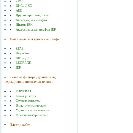
ZPAS
DKC / ДКС
ABB
Другие производители
Аксессуары к шкафам
Шкафы IEK
Аксессуары для шкафов IEK
Напольные электрические шкафы
ZPAS
Hyperline
DKC / ДКС
LEGRAND
IEK
Сетевые фильтры, удлинители,
переходники, штепсельные вилки
POWER CUBE
Блоки розеток
Сетевые фильтры
Вилки электрические
Удлинители на катушках
Розетки электрические
Электрокабель