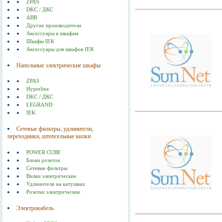
ZPAS
DKC / ДКС
ABB
Другие производители
Аксессуары к шкафам
Шкафы IEK
Аксессуары для шкафов IEK
Напольные электрические шкафы
ZPAS
Hyperline
DKC / ДКС
LEGRAND
IEK
Сетевые фильтры, удлинители,
переходники, штепсельные вилки
POWER CUBE
Блоки розеток
Сетевые фильтры
Вилки электрические
Удлинители на катушках
Розетки электрические
Электрокабель