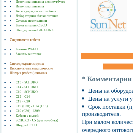
Источники питания для ноутбуков
Источники питания
Аксессуары для автомобиля
Лабораторные блоки питания
Сетевые переходники
Блоки питания CISCO
Оборудование GIGALINK
Соединители кабеля
Клеммы WAGO
Зажимы винтовые
Светодиодные изделия
Выключатели электрические
Шнуры (кабели) питания
* Комментарии
C13 - SCHUKO
C14 - SCHUKO
Цены на оборудов
C19 - SCHUKO
C13 - C14
Цены на услуги у
C19 - C20
Срок поставки (п
C19 (С20) - C14 (С13)
C19 (C20) - I309
производителя.
Кабели с вилкой
При малом количест
SCHUKO - C5 (для ноутбука)
Шнуры CISCO
очередного оптовог