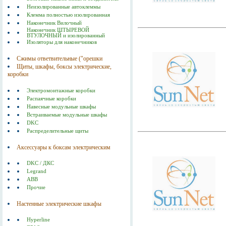
Неизолированные автоклеммы
Клемма полностью изолированная
Наконечник Вилочный
Наконечник ШТЫРЕВОЙ
ВТУЛОЧНЫЙ и изолированный
Изоляторы для наконечников
Сжимы ответвительные ("орешки
Щиты, шкафы, боксы электрические,
коробки
Электромонтажные коробки
Распаячные коробки
Навесные модульные шкафы
Встраиваемые модульные шкафы
DKC
Распределительные щиты
Аксессуары к боксам электрическим
DKC / ДКС
Legrand
ABB
Прочие
Настенные электрические шкафы
Hyperline