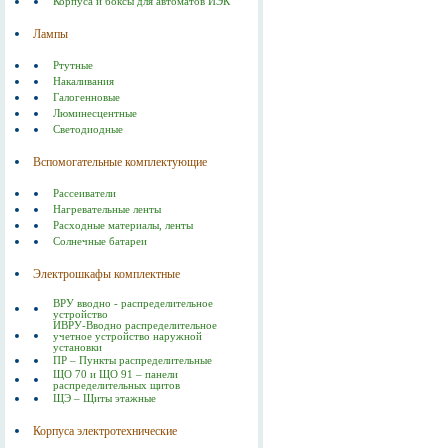
Корпуса и боксы для автоматов ИЭК
Лампы
Ртутные
Накаливания
Галогенновые
Люминесцентные
Светодиодные
Вспомогательные комплектующие
Рассеиватели
Нагревательные ленты
Расходные материалы, ленты
Солнечные батареи
Электрошкафы комплектные
ВРУ вводно - распределительное
устройство
ИВРУ-Вводно распределительное
учетное устройство наружной
установки
ПР – Пункты распределительные
ЩО 70 и ЩО 91 – панели
распределительных щитов
ЩЭ – Щиты этажные
Корпуса электротехнические