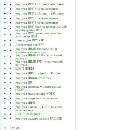
Корпуса ВРУ 1 сборно-разборные
Корпуса ВРУ 1 цельносварные
Корпуса ВРУ 2 сборно-разборные
Корпуса ВРУ 2 цельносварные
Корпуса ВРУ 3 цельносварные
Корпуса ВРУ сборно-разборные ZIP
без внутрянки IP31
Корпуса ВРУ цельносварные без
внутрянки IP54
Панели для ВРУ ZIP
Аксессуары для ВРУ
Корпуса ЩМП (напольные) и
комплектующие к ним
Корпуса ЩМП IP31 с монтажной
панелью
Корпуса ЩМП IP54 с монтажной
панелью
ЩМП НЭКМ
Корпуса ШРС и серий IP31 и 54
Корпуса Щитов Этажных
Корпуса ПР
Корпуса сварные универсальные
(СШУ)
Корпуса мэжэтажные УЭРМ
Корпуса сварные специальные
Корпуса ЩРН
Корпуса щитов ЩО-70 и боковые
панели к ним
ЩО-70 разборный
Корпуса электрошкафов РАЗНОЕ
Разное