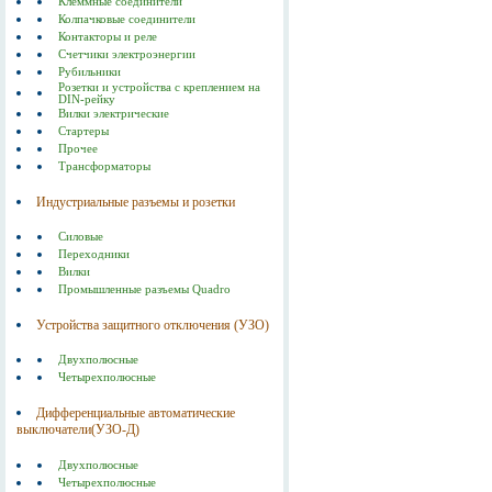
Клеммные соединители
Колпачковые соединители
Контакторы и реле
Счетчики электроэнергии
Рубильники
Розетки и устройства с креплением на
DIN-рейку
Вилки электрические
Стартеры
Прочее
Трансформаторы
Индустриальные разъемы и розетки
Силовые
Переходники
Вилки
Промышленные разъемы Quadro
Устройства защитного отключения (УЗО)
Двухполюсные
Четырехполюсные
Дифференциальные автоматические
выключатели(УЗО-Д)
Двухполюсные
Четырехполюсные