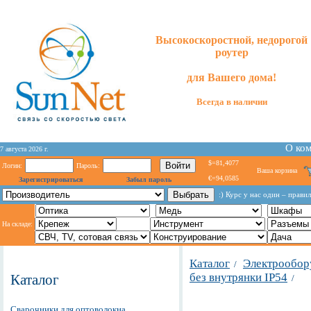
Высокоскоростной, недорогой
роутер
для
Вашего
дома!
Всегда в наличии
О ко
7 августа 2026 г.
$=81,4077
Логин:
Пароль:
Ваша корзина
€=94,0585
Зарегистрироваться
Забыл пароль
:) Курс у нас один – прав
На складе:
Каталог
Электрообор
/
без внутрянки IP54
Каталог
/
Сварочники для оптоволокна