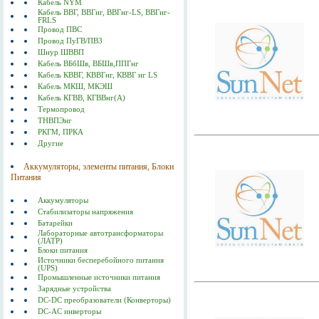
Кабель NYM
Кабель ВВГ, ВВГнг, ВВГнг-LS, ВВГнг-
FRLS
Провод ПВС
Провод ПуГВ/ПВ3
Шнур ШВВП
Кабель ВБбШв, ВБШв,ППГнг
Кабель КВВГ, КВВГнг, КВВГ нг LS
Кабель МКШ, МКЭШ
Кабель КГВВ, КГВВнг(А)
Термопровод
ТНВПЭнг
РКГМ, ПРКА
Другие
Аккумуляторы, элементы питания, Блоки
Питания
Аккумуляторы
Стабилизаторы напряжения
Батарейки
Лабораторные автотрансформаторы
(ЛАТР)
Блоки питания
Источники бесперебойного питания
(UPS)
Промышленные источники питания
Зарядные устройства
DC-DC преобразователи (Конверторы)
DC-AC инверторы