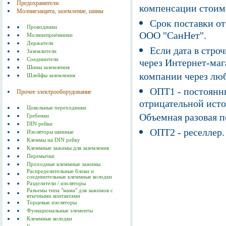
Предохранители
компенсации стоим
Молниезащита, заземление, шины
Срок поставки от
Проводники
ООО "СанНет".
Молниеприёмники
Держатели
Если дата в строч
Заземлители
Соединители
через Интернет-маг
Шины заземления
компании через люб
Шлейфы заземления
ОПТ1 - постоянны
Прочее электрооборудование
отрицательной исто
Цокольные переходники
Объемная разовая 
Гребенки
DIN рейки
ОПТ2 - реселлер.
Изоляторы шинные
Клеммы на DIN рейку
Клеммные зажимы для заземления
Перемычки
Проходные клеммные зажимы
Распределительные блоки и
соединительные клеммные колодки
Разделители / изоляторы
Разъемы типа "мама" для зажимов с
втычными контактами
Торцевые изоляторы
Функциональные элементы
Клеммные колодки