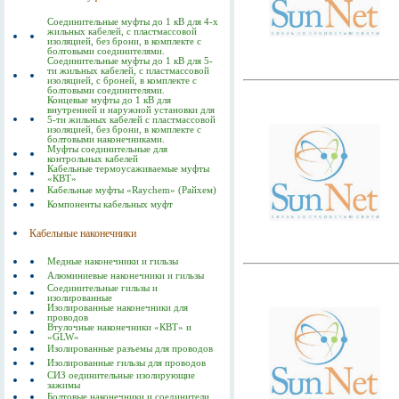
Соединительные муфты до 1 кВ для 4-х
жильных кабелей, с пластмассовой
изоляцией, без брони, в комплекте с
болтовыми соединителями.
Соединительные муфты до 1 кВ для 5-
ти жильных кабелей, с пластмассовой
изоляцией, с броней, в комплекте с
болтовыми соединителями.
Концевые муфты до 1 кВ для
внутренней и наружной установки для
5-ти жильных кабелей с пластмассовой
изоляцией, без брони, в комплекте с
болтовыми наконечниками.
Муфты соединительные для
контрольных кабелей
Кабельные термоусаживаемые муфты
«КВТ»
Кабельные муфты «Raychem» (Райхем)
Компоненты кабельных муфт
Кабельные наконечники
Медные наконечники и гильзы
Алюминиевые наконечники и гильзы
Соединительные гильзы и
изолированные
Изолированные наконечники для
проводов
Втулочные наконечники «КВТ» и
«GLW»
Изолированные разъемы для проводов
Изолированные гильзы для проводов
СИЗ оединительные изолирующие
зажимы
Болтовые наконечники и соединители