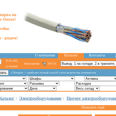
парка на
в Омске!
rline
 - рядом!
О компании
Каталог
Контакты
$=82,1665
Ваша корзина
ПУСТА
€=94,8366
:) Лотерея — наиболее точный способ учёта количества оптимистов.
Каталог
Электрооборудование
Прочее электрооборудов
/
/
Показать ещё