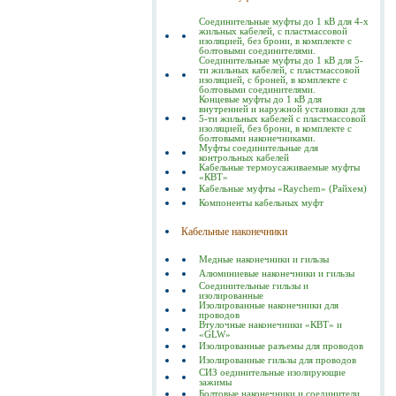
Соединительные муфты до 1 кВ для 4-х
жильных кабелей, с пластмассовой
изоляцией, без брони, в комплекте с
болтовыми соединителями.
Соединительные муфты до 1 кВ для 5-
ти жильных кабелей, с пластмассовой
изоляцией, с броней, в комплекте с
болтовыми соединителями.
Концевые муфты до 1 кВ для
внутренней и наружной установки для
5-ти жильных кабелей с пластмассовой
изоляцией, без брони, в комплекте с
болтовыми наконечниками.
Муфты соединительные для
контрольных кабелей
Кабельные термоусаживаемые муфты
«КВТ»
Кабельные муфты «Raychem» (Райхем)
Компоненты кабельных муфт
Кабельные наконечники
Медные наконечники и гильзы
Алюминиевые наконечники и гильзы
Соединительные гильзы и
изолированные
Изолированные наконечники для
проводов
Втулочные наконечники «КВТ» и
«GLW»
Изолированные разъемы для проводов
Изолированные гильзы для проводов
СИЗ оединительные изолирующие
зажимы
Болтовые наконечники и соединители