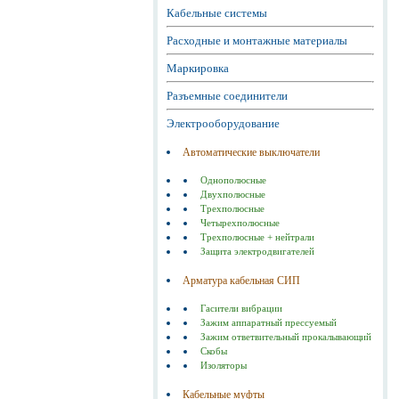
Кабельные системы
Расходные и монтажные материалы
Маркировка
Разъемные соединители
Электрооборудование
Автоматические выключатели
Однополюсные
Двухполюсные
Трехполюсные
Четырехполюсные
Трехполюсные + нейтрали
Защита электродвигателей
Арматура кабельная СИП
Гасители вибрации
Зажим аппаратный прессуемый
Зажим ответвительный прокалывающий
Скобы
Изоляторы
Кабельные муфты