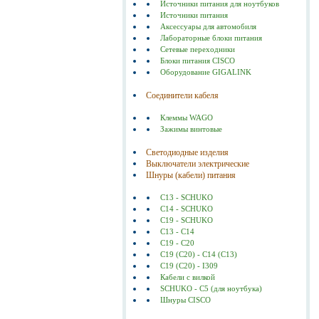
Источники питания для ноутбуков
Источники питания
Аксессуары для автомобиля
Лабораторные блоки питания
Сетевые переходники
Блоки питания CISCO
Оборудование GIGALINK
Соединители кабеля
Клеммы WAGO
Зажимы винтовые
Светодиодные изделия
Выключатели электрические
Шнуры (кабели) питания
C13 - SCHUKO
C14 - SCHUKO
C19 - SCHUKO
C13 - C14
C19 - C20
C19 (С20) - C14 (С13)
C19 (C20) - I309
Кабели с вилкой
SCHUKO - C5 (для ноутбука)
Шнуры CISCO