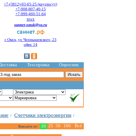
+7-(3812)-93-65-25 (круглосут)
+7-908-807-40-15
+7-999-460-51-64
MAX
sunnet-omsk@ya.ru
г. Омск, ул. Чернышевского, 23
офис 14
Доставка
Техсправка
Опросник
ание
Счетчики электроэнергии
/
/
25
50
100
Всё
10
Выводить по: