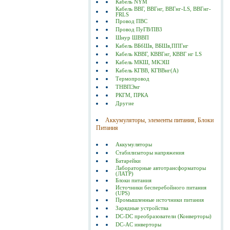
Кабель NYM
Кабель ВВГ, ВВГнг, ВВГнг-LS, ВВГнг-
FRLS
Провод ПВС
Провод ПуГВ/ПВ3
Шнур ШВВП
Кабель ВБбШв, ВБШв,ППГнг
Кабель КВВГ, КВВГнг, КВВГ нг LS
Кабель МКШ, МКЭШ
Кабель КГВВ, КГВВнг(А)
Термопровод
ТНВПЭнг
РКГМ, ПРКА
Другие
Аккумуляторы, элементы питания, Блоки
Питания
Аккумуляторы
Стабилизаторы напряжения
Батарейки
Лабораторные автотрансформаторы
(ЛАТР)
Блоки питания
Источники бесперебойного питания
(UPS)
Промышленные источники питания
Зарядные устройства
DC-DC преобразователи (Конверторы)
DC-AC инверторы