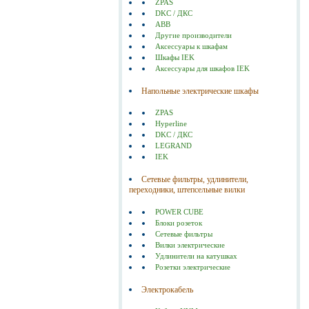
ZPAS
DKC / ДКС
ABB
Другие производители
Аксессуары к шкафам
Шкафы IEK
Аксессуары для шкафов IEK
Напольные электрические шкафы
ZPAS
Hyperline
DKC / ДКС
LEGRAND
IEK
Сетевые фильтры, удлинители,
переходники, штепсельные вилки
POWER CUBE
Блоки розеток
Сетевые фильтры
Вилки электрические
Удлинители на катушках
Розетки электрические
Электрокабель