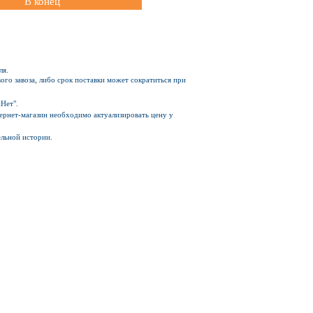
В конец
ля.
ого завоза, либо срок поставки может сократиться при
Нет".
Интернет-магазин необходимо актуализировать цену у
ельной истории.