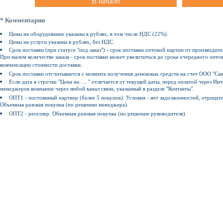
В начало
* Комментарии
Цены на оборудование указаны в рублях, в том числе НДС (22%).
Цены на услуги указаны в рублях, без НДС.
Срок поставки (при статусе "под заказ") - срок поставки оптовой партии от производите
При малом количестве заказа - срок поставки может увеличиться до срока очередного оптов
компенсации стоимости доставки.
Срок поставки отсчитывается с момента получения денежных средств на счет ООО "Сан
Если дата в строчке "Цена на: ... " отличается от текущей даты, перед оплатой через 
менеджеров компании через любой канал связи, указанный в разделе "Контакты".
ОПТ1 - постоянный партнер (более 5 покупок). Условия - нет задолженностей, отрицат
Объемная разовая покупка (по решению менеджера).
ОПТ2 - реселлер. Объемная разовая покупка (по решению руководителя).