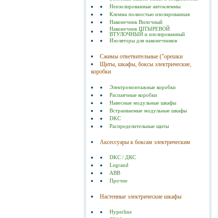
Неизолированные автоклеммы
Клемма полностью изолированная
Наконечник Вилочный
Наконечник ШТЫРЕВОЙ
ВТУЛОЧНЫЙ и изолированный
Изоляторы для наконечников
Сжимы ответвительные ("орешки
Щиты, шкафы, боксы электрические,
коробки
Электромонтажные коробки
Распаячные коробки
Навесные модульные шкафы
Встраиваемые модульные шкафы
DKC
Распределительные щиты
Аксессуары к боксам электрическим
DKC / ДКС
Legrand
ABB
Прочие
Настенные электрические шкафы
Hyperline