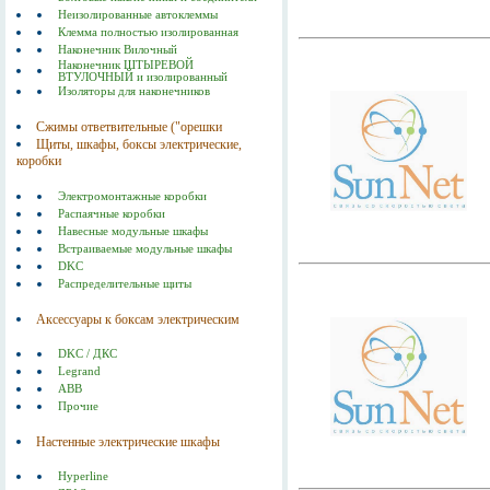
Неизолированные автоклеммы
Клемма полностью изолированная
Наконечник Вилочный
Наконечник ШТЫРЕВОЙ
ВТУЛОЧНЫЙ и изолированный
Изоляторы для наконечников
Сжимы ответвительные ("орешки
Щиты, шкафы, боксы электрические,
коробки
Электромонтажные коробки
Распаячные коробки
Навесные модульные шкафы
Встраиваемые модульные шкафы
DKC
Распределительные щиты
Аксессуары к боксам электрическим
DKC / ДКС
Legrand
ABB
Прочие
Настенные электрические шкафы
Hyperline