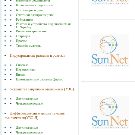
Клеммные соединители
Колпачковые соединители
Контакторы и реле
Счетчики электроэнергии
Рубильники
Розетки и устройства с креплением на
DIN-рейку
Вилки электрические
Стартеры
Прочее
Трансформаторы
Индустриальные разъемы и розетки
Силовые
Переходники
Вилки
Промышленные разъемы Quadro
Устройства защитного отключения (УЗО)
Двухполюсные
Четырехполюсные
Дифференциальные автоматические
выключатели(УЗО-Д)
Двухполюсные
Четырехполюсные