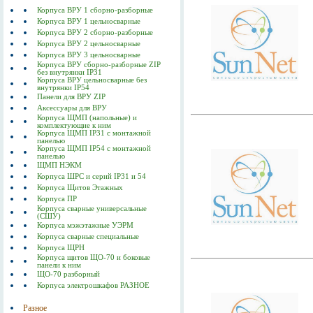
Корпуса ВРУ 1 сборно-разборные
Корпуса ВРУ 1 цельносварные
Корпуса ВРУ 2 сборно-разборные
Корпуса ВРУ 2 цельносварные
Корпуса ВРУ 3 цельносварные
Корпуса ВРУ сборно-разборные ZIP
без внутрянки IP31
Корпуса ВРУ цельносварные без
внутрянки IP54
Панели для ВРУ ZIP
Аксессуары для ВРУ
Корпуса ЩМП (напольные) и
комплектующие к ним
Корпуса ЩМП IP31 с монтажной
панелью
Корпуса ЩМП IP54 с монтажной
панелью
ЩМП НЭКМ
Корпуса ШРС и серий IP31 и 54
Корпуса Щитов Этажных
Корпуса ПР
Корпуса сварные универсальные
(СШУ)
Корпуса мэжэтажные УЭРМ
Корпуса сварные специальные
Корпуса ЩРН
Корпуса щитов ЩО-70 и боковые
панели к ним
ЩО-70 разборный
Корпуса электрошкафов РАЗНОЕ
Разное