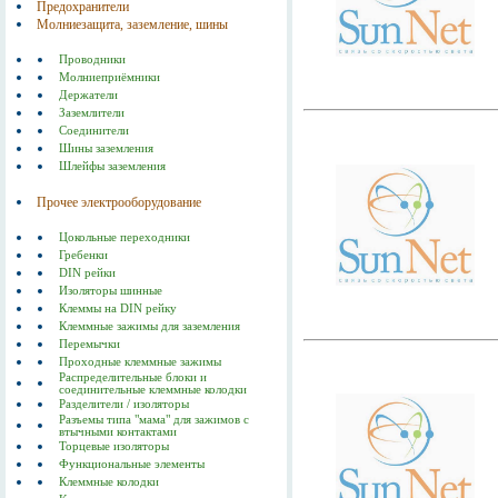
Предохранители
Молниезащита, заземление, шины
Проводники
Молниеприёмники
Держатели
Заземлители
Соединители
Шины заземления
Шлейфы заземления
Прочее электрооборудование
Цокольные переходники
Гребенки
DIN рейки
Изоляторы шинные
Клеммы на DIN рейку
Клеммные зажимы для заземления
Перемычки
Проходные клеммные зажимы
Распределительные блоки и
соединительные клеммные колодки
Разделители / изоляторы
Разъемы типа "мама" для зажимов с
втычными контактами
Торцевые изоляторы
Функциональные элементы
Клеммные колодки