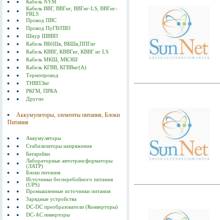
Кабель NYM
Кабель ВВГ, ВВГнг, ВВГнг-LS, ВВГнг-
FRLS
Провод ПВС
Провод ПуГВ/ПВ3
Шнур ШВВП
Кабель ВБбШв, ВБШв,ППГнг
Кабель КВВГ, КВВГнг, КВВГ нг LS
Кабель МКШ, МКЭШ
Кабель КГВВ, КГВВнг(А)
Термопровод
ТНВПЭнг
РКГМ, ПРКА
Другие
Аккумуляторы, элементы питания, Блоки
Питания
Аккумуляторы
Стабилизаторы напряжения
Батарейки
Лабораторные автотрансформаторы
(ЛАТР)
Блоки питания
Источники бесперебойного питания
(UPS)
Промышленные источники питания
Зарядные устройства
DC-DC преобразователи (Конверторы)
DC-AC инверторы