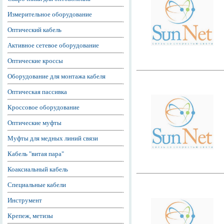
Измерительное оборудование
Оптический кабель
Активное сетевое оборудование
Оптические кроссы
Оборудование для монтажа кабеля
Оптическая пассивка
Кроссовое оборудование
Оптические муфты
Муфты для медных линий связи
Кабель "витая пара"
Коаксиальный кабель
Специальные кабели
Инструмент
Крепеж, метизы