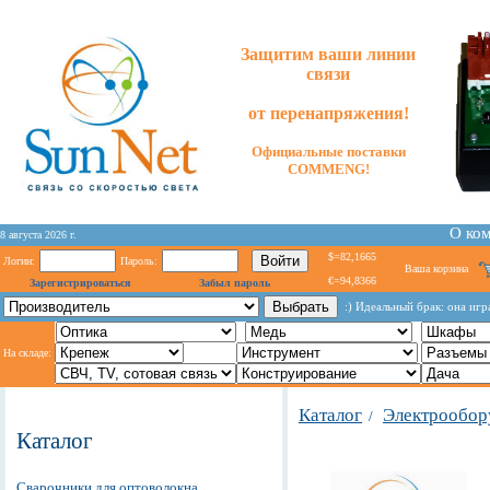
Защитим ваши линии
связи
от перенапряжения!
Официальные поставки
COMMENG!
О ко
8 августа 2026 г.
$=82,1665
Логин:
Пароль:
Ваша корзина
€=94,8366
Зарегистрироваться
Забыл пароль
:) Идeальный брак: она игр
На складе:
Каталог
Электрообор
/
Каталог
Сварочники для оптоволокна