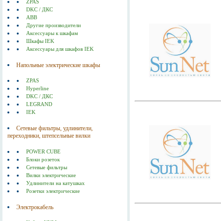
ZPAS
DKC / ДКС
ABB
Другие производители
Аксессуары к шкафам
Шкафы IEK
Аксессуары для шкафов IEK
Напольные электрические шкафы
ZPAS
Hyperline
DKC / ДКС
LEGRAND
IEK
Сетевые фильтры, удлинители,
переходники, штепсельные вилки
POWER CUBE
Блоки розеток
Сетевые фильтры
Вилки электрические
Удлинители на катушках
Розетки электрические
Электрокабель