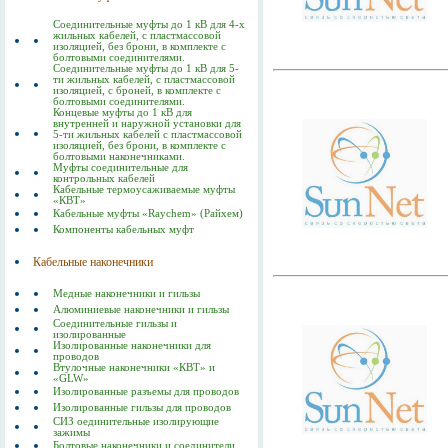
Соединительные муфты до 1 кВ для 4-х
жильных кабелей, с пластмассовой
изоляцией, без брони, в комплекте с
болтовыми соединителями.
Соединительные муфты до 1 кВ для 5-
ти жильных кабелей, с пластмассовой
изоляцией, с броней, в комплекте с
болтовыми соединителями.
Концевые муфты до 1 кВ для
внутренней и наружной установки для
5-ти жильных кабелей с пластмассовой
изоляцией, без брони, в комплекте с
болтовыми наконечниками.
Муфты соединительные для
контрольных кабелей
Кабельные термоусаживаемые муфты
«КВТ»
Кабельные муфты «Raychem» (Райхем)
Компоненты кабельных муфт
Кабельные наконечники
Медные наконечники и гильзы
Алюминиевые наконечники и гильзы
Соединительные гильзы и
изолированные
Изолированные наконечники для
проводов
Втулочные наконечники «КВТ» и
«GLW»
Изолированные разъемы для проводов
Изолированные гильзы для проводов
СИЗ оединительные изолирующие
зажимы
Болтовые наконечники и соединители