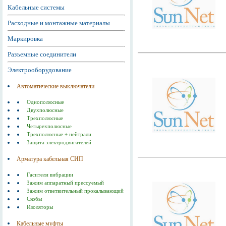
Кабельные системы
Расходные и монтажные материалы
Маркировка
Разъемные соединители
Электрооборудование
Автоматические выключатели
Однополюсные
Двухполюсные
Трехполюсные
Четырехполюсные
Трехполюсные + нейтрали
Защита электродвигателей
Арматура кабельная СИП
Гасители вибрации
Зажим аппаратный прессуемый
Зажим ответвительный прокалывающий
Скобы
Изоляторы
Кабельные муфты