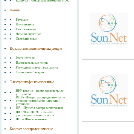
Корпуса и боксы для автоматов ИЭК
Лампы
Ртутные
Накаливания
Галогенновые
Люминесцентные
Светодиодные
Вспомогательные комплектующие
Рассеиватели
Нагревательные ленты
Расходные материалы, ленты
Солнечные батареи
Электрошкафы комплектные
ВРУ вводно - распределительное
устройство
ИВРУ-Вводно распределительное
учетное устройство наружной
установки
ПР – Пункты распределительные
ЩО 70 и ЩО 91 – панели
распределительных щитов
ЩЭ – Щиты этажные
Корпуса электротехнические