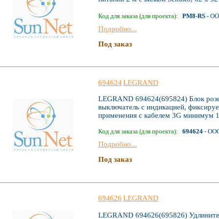
Код для заказа (для проекта):
PM8-RS
- ОО
Подробно...
Под заказ
694624
LEGRAND
LEGRAND 694624(695824) Блок розет
выключатель с индикацией, фиксируе
применения с кабелем 3G минимум 1.
Код для заказа (для проекта):
694624
- ОО
Подробно...
Под заказ
694626
LEGRAND
LEGRAND 694626(695826) Удлинитель