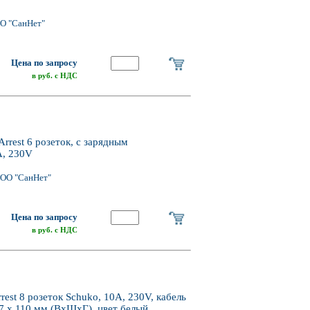
О "СанНет"
Цена по запросу
в руб. с НДС
rest 6 розеток, с зарядным
A, 230V
ООО "СанНет"
Цена по запросу
в руб. с НДС
est 8 розеток Schuko, 10A, 230V, кабель
27 х 110 мм (ВхШхГ), цвет белый