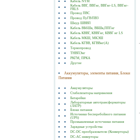
Кабель NYM
Кабель ВВГ, ВВГнг, ВВГнг-LS, ВВГнг-
FRLS
Провод ПВС
Провод ПуГВ/ПВ3
Шнур ШВВП
Кабель ВБбШв, ВБШв,ППГнг
Кабель КВВГ, КВВГнг, КВВГ нг LS
Кабель МКШ, МКЭШ
Кабель КГВВ, КГВВнг(А)
Термопровод
ТНВПЭнг
РКГМ, ПРКА
Другие
Аккумуляторы, элементы питания, Блоки
Питания
Аккумуляторы
Стабилизаторы напряжения
Батарейки
Лабораторные автотрансформаторы
(ЛАТР)
Блоки питания
Источники бесперебойного питания
(UPS)
Промышленные источники питания
Зарядные устройства
DC-DC преобразователи (Конверторы)
DC-AC инверторы