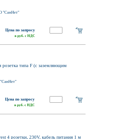
О "СанНет"
Цена по запросу
в руб. с НДС
я розетка типа F (с заземляющим
"СанНет"
Цена по запросу
в руб. с НДС
st 4 розетки, 230V, кабель питания 1 м