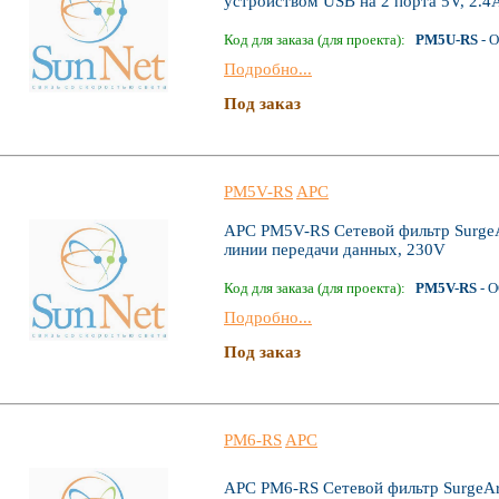
устройством USB на 2 порта 5V, 2.4
Код для заказа (для проекта):
PM5U-RS
- 
Подробно...
Под заказ
PM5V-RS
APC
APC PM5V-RS Сетевой фильтр SurgeAr
линии передачи данных, 230V
Код для заказа (для проекта):
PM5V-RS
- О
Подробно...
Под заказ
PM6-RS
APC
APC PM6-RS Сетевой фильтр SurgeArr