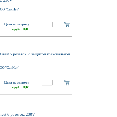
A, 230V
ООО "СанНет"
Цена по запросу
в руб. с НДС
rest 5 розеток, с защитой коаксиальной
ОО "СанНет"
Цена по запросу
в руб. с НДС
est 6 розеток, 230V