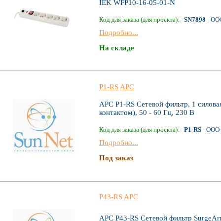
IEK WFP10-16-05-01-N
Код для заказа (для проекта):
SN7898
- ОО
Подробно...
На складе
P1-RS
APC
APC P1-RS Сетевой фильтр, 1 силова
контактом), 50 - 60 Гц, 230 В
Код для заказа (для проекта):
P1-RS
- ООО 
Подробно...
Под заказ
P43-RS
APC
APC P43-RS Сетевой фильтр SurgeArre