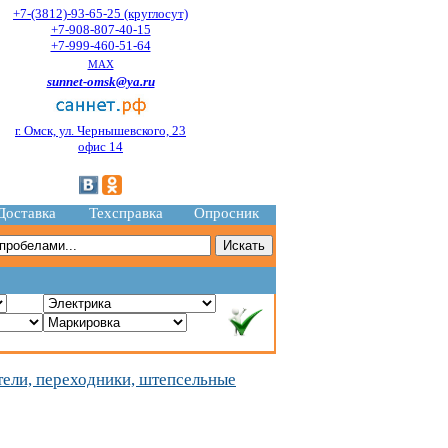
+7-(3812)-93-65-25 (круглосут)
+7-908-807-40-15
+7-999-460-51-64
MAX
sunnet-omsk@ya.ru
г. Омск, ул. Чернышевского, 23
офис 14
Доставка
Техсправка
Опросник
тели, переходники, штепсельные