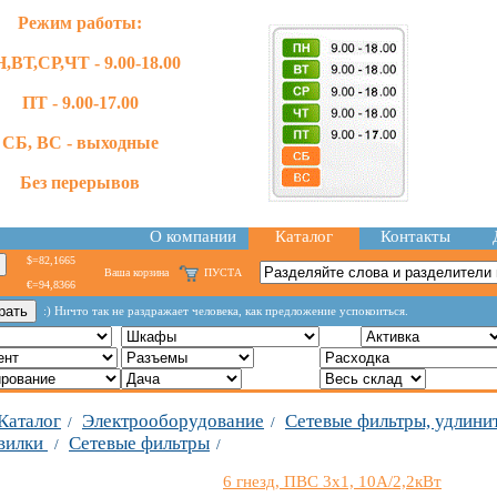
Режим работы:
,ВТ,СР,ЧТ - 9.00-18.00
ПТ - 9.00-17.00
СБ, ВС - выходные
Без перерывов
О компании
Каталог
Контакты
$=82,1665
Ваша корзина
ПУСТА
€=94,8366
:) Ничто так не раздражает человека, как предложение успокоиться.
Каталог
Электрооборудование
Сетевые фильтры, удлини
/
/
вилки
Сетевые фильтры
/
/
6 гнезд, ПВС 3x1, 10А/2,2кВт