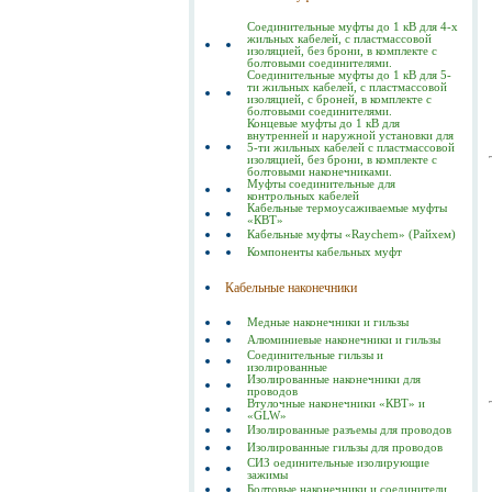
Соединительные муфты до 1 кВ для 4-х
жильных кабелей, с пластмассовой
изоляцией, без брони, в комплекте с
болтовыми соединителями.
Соединительные муфты до 1 кВ для 5-
ти жильных кабелей, с пластмассовой
изоляцией, с броней, в комплекте с
болтовыми соединителями.
Концевые муфты до 1 кВ для
внутренней и наружной установки для
5-ти жильных кабелей с пластмассовой
изоляцией, без брони, в комплекте с
болтовыми наконечниками.
Муфты соединительные для
контрольных кабелей
Кабельные термоусаживаемые муфты
«КВТ»
Кабельные муфты «Raychem» (Райхем)
Компоненты кабельных муфт
Кабельные наконечники
Медные наконечники и гильзы
Алюминиевые наконечники и гильзы
Соединительные гильзы и
изолированные
Изолированные наконечники для
проводов
Втулочные наконечники «КВТ» и
«GLW»
Изолированные разъемы для проводов
Изолированные гильзы для проводов
СИЗ оединительные изолирующие
зажимы
Болтовые наконечники и соединители