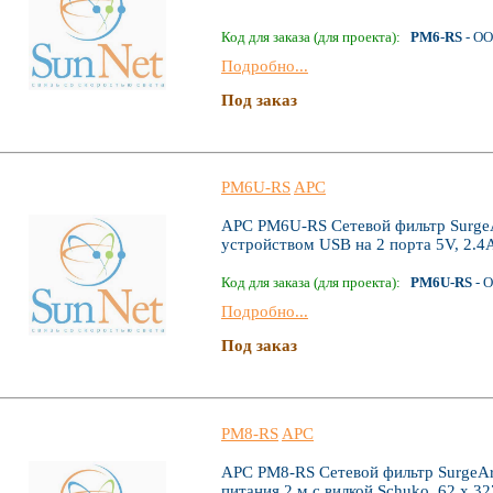
Код для заказа (для проекта):
PM6-RS
- ОО
Подробно...
Под заказ
PM6U-RS
APC
APC PM6U-RS Сетевой фильтр SurgeAr
устройством USB на 2 порта 5V, 2.4
Код для заказа (для проекта):
PM6U-RS
- 
Подробно...
Под заказ
PM8-RS
APC
APC PM8-RS Сетевой фильтр SurgeArr
питания 2 м с вилкой Schuko, 62 х 3