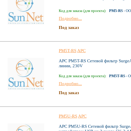
Код для заказа (для проекта):
PM5-RS
- ОО
Подробно...
Под заказ
PM5T-RS
APC
APC PM5T-RS Сетевой фильтр SurgeAr
линии, 230V
Код для заказа (для проекта):
PM5T-RS
- О
Подробно...
Под заказ
PM5U-RS
APC
APC PM5U-RS Сетевой фильтр SurgeAr