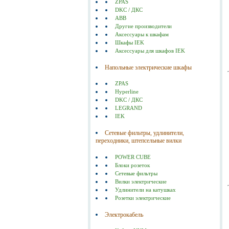
ZPAS
DKC / ДКС
ABB
Другие производители
Аксессуары к шкафам
Шкафы IEK
Аксессуары для шкафов IEK
Напольные электрические шкафы
ZPAS
Hyperline
DKC / ДКС
LEGRAND
IEK
Сетевые фильтры, удлинители,
переходники, штепсельные вилки
POWER CUBE
Блоки розеток
Сетевые фильтры
Вилки электрические
Удлинители на катушках
Розетки электрические
Электрокабель