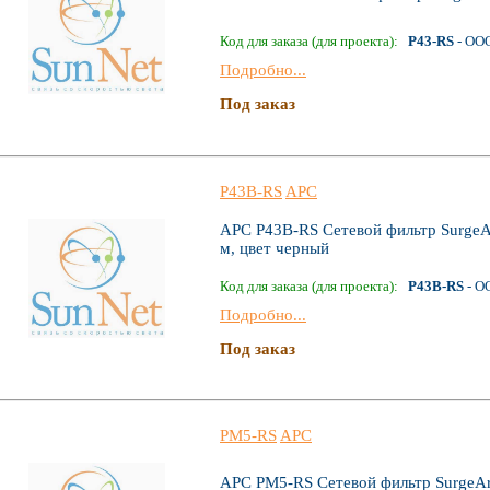
Код для заказа (для проекта):
P43-RS
- ОО
Подробно...
Под заказ
P43B-RS
APC
APC P43B-RS Сетевой фильтр SurgeArr
м, цвет черный
Код для заказа (для проекта):
P43B-RS
- О
Подробно...
Под заказ
PM5-RS
APC
APC PM5-RS Сетевой фильтр SurgeArr