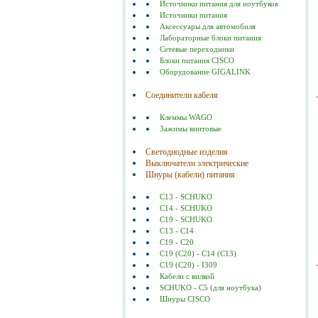
Источники питания для ноутбуков
Источники питания
Аксессуары для автомобиля
Лабораторные блоки питания
Сетевые переходники
Блоки питания CISCO
Оборудование GIGALINK
Соединители кабеля
Клеммы WAGO
Зажимы винтовые
Светодиодные изделия
Выключатели электрические
Шнуры (кабели) питания
C13 - SCHUKO
C14 - SCHUKO
C19 - SCHUKO
C13 - C14
C19 - C20
C19 (С20) - C14 (С13)
C19 (C20) - I309
Кабели с вилкой
SCHUKO - C5 (для ноутбука)
Шнуры CISCO