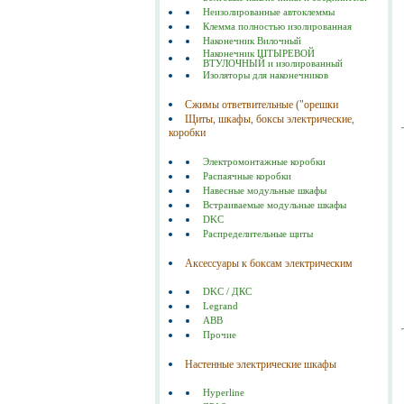
Неизолированные автоклеммы
Клемма полностью изолированная
Наконечник Вилочный
Наконечник ШТЫРЕВОЙ
ВТУЛОЧНЫЙ и изолированный
Изоляторы для наконечников
Сжимы ответвительные ("орешки
Щиты, шкафы, боксы электрические,
коробки
Электромонтажные коробки
Распаячные коробки
Навесные модульные шкафы
Встраиваемые модульные шкафы
DKC
Распределительные щиты
Аксессуары к боксам электрическим
DKC / ДКС
Legrand
ABB
Прочие
Настенные электрические шкафы
Hyperline