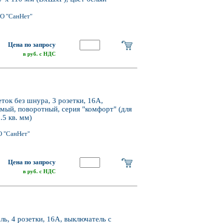
О "СанНет"
Цена по запросу
в руб. с НДС
ок без шнура, 3 розетки, 16А,
мый, поворотный, серия "комфорт" (для
5 кв. мм)
О "СанНет"
Цена по запросу
в руб. с НДС
, 4 розетки, 16А, выключатель с