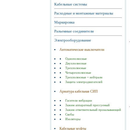
Кабельные системы
Расходные и монтажные материалы
Маркировка
Разъемные соединители
Электрооборудование
Автоматические выключатели
Однополюсные
Двухполюсные
Трехполюсные
Четырехполюсные
Трехполюсные + нейтрали
Защита электродвигателей
Арматура кабельная СИП
Гасители вибрации
Зажим аппаратный прессуемый
Зажим ответвительный прокалывающий
Скобы
Изоляторы
Кабельные муфты