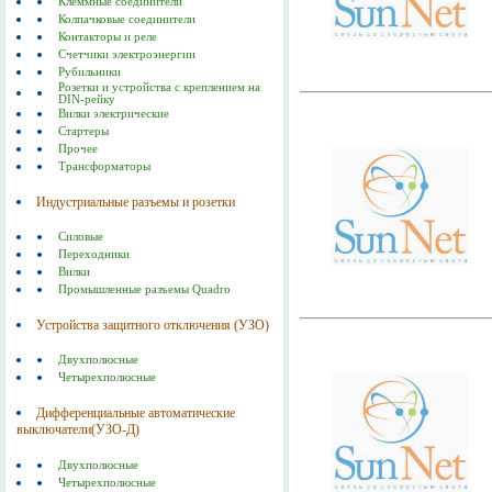
Клеммные соединители
Колпачковые соединители
Контакторы и реле
Счетчики электроэнергии
Рубильники
Розетки и устройства с креплением на
DIN-рейку
Вилки электрические
Стартеры
Прочее
Трансформаторы
Индустриальные разъемы и розетки
Силовые
Переходники
Вилки
Промышленные разъемы Quadro
Устройства защитного отключения (УЗО)
Двухполюсные
Четырехполюсные
Дифференциальные автоматические
выключатели(УЗО-Д)
Двухполюсные
Четырехполюсные