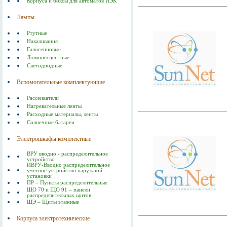
Корпуса и боксы для автоматов ИЭК
Лампы
Ртутные
Накаливания
Галогенновые
Люминесцентные
Светодиодные
Вспомогательные комплектующие
Рассеиватели
Нагревательные ленты
Расходные материалы, ленты
Солнечные батареи
Электрошкафы комплектные
ВРУ вводно - распределительное
устройство
ИВРУ-Вводно распределительное
учетное устройство наружной
установки
ПР – Пункты распределительные
ЩО 70 и ЩО 91 – панели
распределительных щитов
ЩЭ – Щиты этажные
Корпуса электротехнические