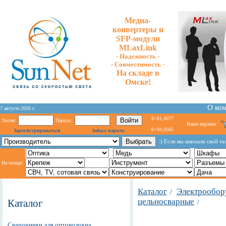
Медиа-
конвертеры и
SFP-модули
MLaxLink
- Надежность -
- Cовместимость -
На складе в
Омске!
О ко
7 августа 2026 г.
$=81,4077
Логин:
Пароль:
Ваша корзина
€=94,0585
Зарегистрироваться
Забыл пароль
:) Если вы закопали свой та
На складе:
Каталог
Электрообор
/
цельносварные
Каталог
/
Сварочники для оптоволокна