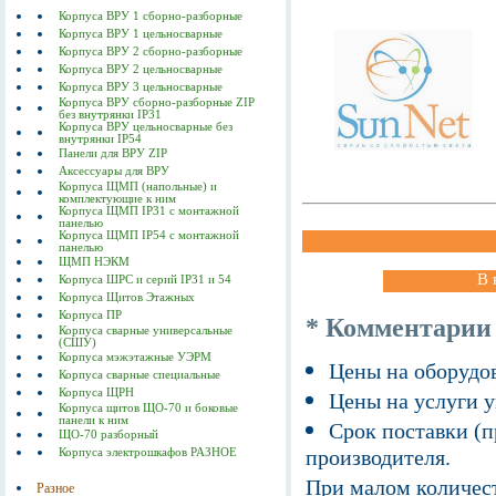
Корпуса ВРУ 1 сборно-разборные
Корпуса ВРУ 1 цельносварные
Корпуса ВРУ 2 сборно-разборные
Корпуса ВРУ 2 цельносварные
Корпуса ВРУ 3 цельносварные
Корпуса ВРУ сборно-разборные ZIP
без внутрянки IP31
Корпуса ВРУ цельносварные без
внутрянки IP54
Панели для ВРУ ZIP
Аксессуары для ВРУ
Корпуса ЩМП (напольные) и
комплектующие к ним
Корпуса ЩМП IP31 с монтажной
панелью
Корпуса ЩМП IP54 с монтажной
панелью
ЩМП НЭКМ
В 
Корпуса ШРС и серий IP31 и 54
Корпуса Щитов Этажных
Корпуса ПР
* Комментарии
Корпуса сварные универсальные
(СШУ)
Корпуса мэжэтажные УЭРМ
Цены на оборудов
Корпуса сварные специальные
Корпуса ЩРН
Цены на услуги у
Корпуса щитов ЩО-70 и боковые
панели к ним
Срок поставки (п
ЩО-70 разборный
производителя.
Корпуса электрошкафов РАЗНОЕ
При малом количест
Разное