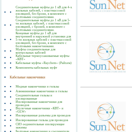
Соединительные муфты до 1 кВ для 4-х
жильных кабелей, с пластмассовой
изоляцией, без брони, в комплекте с
болтовыми соединителями.
Соединительные муфты до 1 кВ для 5-
ти жильных кабелей, с пластмассовой
изоляцией, с броней, в комплекте с
болтовыми соединителями.
Концевые муфты до 1 кВ для
внутренней и наружной установки для
5-ти жильных кабелей с пластмассовой
изоляцией, без брони, в комплекте с
болтовыми наконечниками.
Муфты соединительные для
контрольных кабелей
Кабельные термоусаживаемые муфты
«КВТ»
Кабельные муфты «Raychem» (Райхем)
Компоненты кабельных муфт
Кабельные наконечники
Медные наконечники и гильзы
Алюминиевые наконечники и гильзы
Соединительные гильзы и
изолированные
Изолированные наконечники для
проводов
Втулочные наконечники «КВТ» и
«GLW»
Изолированные разъемы для проводов
Изолированные гильзы для проводов
СИЗ оединительные изолирующие
зажимы
Болтовые наконечники и соединители