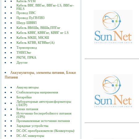
Кабель NYM
Кабель ВВГ, ВВГнг, ВВГнг-LS, ВВГнг-
FRLS
Провод ПВС
Провод ПуГВ/ПВ3
Шнур ШВВП
Кабель ВБбШв, ВБШв,ППГнг
Кабель КВВГ, КВВГнг, КВВГ нг LS
Кабель МКШ, МКЭШ
Кабель КГВВ, КГВВнг(А)
Термопровод
ТНВПЭнг
РКГМ, ПРКА
Другие
Аккумуляторы, элементы питания, Блоки
Питания
Аккумуляторы
Стабилизаторы напряжения
Батарейки
Лабораторные автотрансформаторы
(ЛАТР)
Блоки питания
Источники бесперебойного питания
(UPS)
Промышленные источники питания
Зарядные устройства
DC-DC преобразователи (Конверторы)
DC-AC инверторы