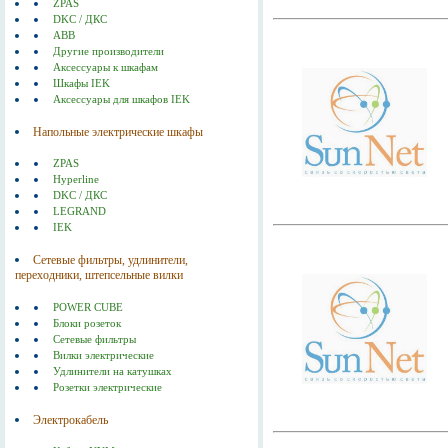
ZPAS
DKC / ДКС
ABB
Другие производители
Аксессуары к шкафам
Шкафы IEK
Аксессуары для шкафов IEK
Напольные электрические шкафы
ZPAS
Hyperline
DKC / ДКС
LEGRAND
IEK
Сетевые фильтры, удлинители,
переходники, штепсельные вилки
POWER CUBE
Блоки розеток
Сетевые фильтры
Вилки электрические
Удлинители на катушках
Розетки электрические
Электрокабель