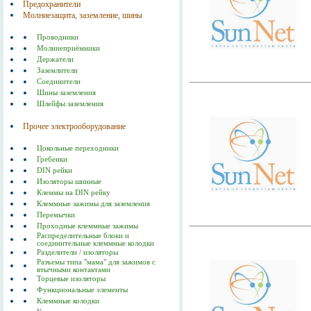
Предохранители
Молниезащита, заземление, шины
Проводники
Молниеприёмники
Держатели
Заземлители
Соединители
Шины заземления
Шлейфы заземления
Прочее электрооборудование
Цокольные переходники
Гребенки
DIN рейки
Изоляторы шинные
Клеммы на DIN рейку
Клеммные зажимы для заземления
Перемычки
Проходные клеммные зажимы
Распределительные блоки и
соединительные клеммные колодки
Разделители / изоляторы
Разъемы типа "мама" для зажимов с
втычными контактами
Торцевые изоляторы
Функциональные элементы
Клеммные колодки