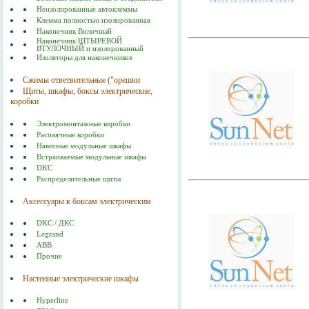
Неизолированные автоклеммы
Клемма полностью изолированная
Наконечник Вилочный
Наконечник ШТЫРЕВОЙ
ВТУЛОЧНЫЙ и изолированный
Изоляторы для наконечников
Сжимы ответвительные ("орешки
Щиты, шкафы, боксы электрические,
коробки
Электромонтажные коробки
Распаячные коробки
Навесные модульные шкафы
Встраиваемые модульные шкафы
DKC
Распределительные щиты
Аксессуары к боксам электрическим
DKC / ДКС
Legrand
ABB
Прочие
Настенные электрические шкафы
Hyperline