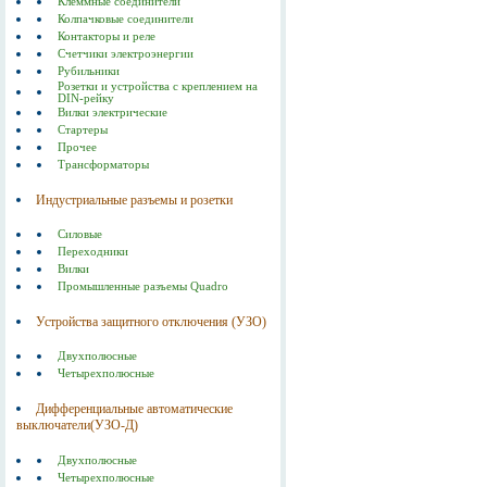
Клеммные соединители
Колпачковые соединители
Контакторы и реле
Счетчики электроэнергии
Рубильники
Розетки и устройства с креплением на
DIN-рейку
Вилки электрические
Стартеры
Прочее
Трансформаторы
Индустриальные разъемы и розетки
Силовые
Переходники
Вилки
Промышленные разъемы Quadro
Устройства защитного отключения (УЗО)
Двухполюсные
Четырехполюсные
Дифференциальные автоматические
выключатели(УЗО-Д)
Двухполюсные
Четырехполюсные