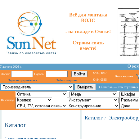
Всё для монтажа
ВОЛС
- на складе в Омске!
Строим связь
вместе!
О ко
7 августа 2026 г.
$=81,4077
Логин:
Пароль:
Ваша корзина
€=94,0585
Зарегистрироваться
Забыл пароль
:) Ошибка — это ступень к
На складе:
Каталог
Электрообор
/
Каталог
Сварочники для оптоволокна