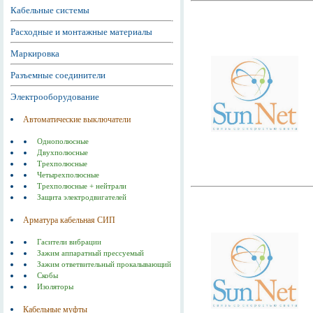
Кабельные системы
Расходные и монтажные материалы
Маркировка
Разъемные соединители
Электрооборудование
Автоматические выключатели
Однополюсные
Двухполюсные
Трехполюсные
Четырехполюсные
Трехполюсные + нейтрали
Защита электродвигателей
Арматура кабельная СИП
Гасители вибрации
Зажим аппаратный прессуемый
Зажим ответвительный прокалывающий
Скобы
Изоляторы
Кабельные муфты