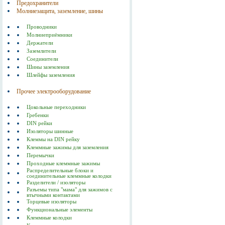
Предохранители
Молниезащита, заземление, шины
Проводники
Молниеприёмники
Держатели
Заземлители
Соединители
Шины заземления
Шлейфы заземления
Прочее электрооборудование
Цокольные переходники
Гребенки
DIN рейки
Изоляторы шинные
Клеммы на DIN рейку
Клеммные зажимы для заземления
Перемычки
Проходные клеммные зажимы
Распределительные блоки и
соединительные клеммные колодки
Разделители / изоляторы
Разъемы типа "мама" для зажимов с
втычными контактами
Торцевые изоляторы
Функциональные элементы
Клеммные колодки