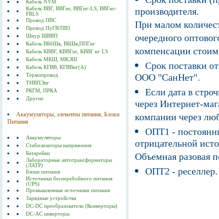
Кабель NYM
Кабель ВВГ, ВВГнг, ВВГнг-LS, ВВГнг-
производителя.
FRLS
Провод ПВС
При малом количест
Провод ПуГВ/ПВ3
очередного оптовог
Шнур ШВВП
Кабель ВБбШв, ВБШв,ППГнг
компенсации стоим
Кабель КВВГ, КВВГнг, КВВГ нг LS
Кабель МКШ, МКЭШ
Срок поставки от
Кабель КГВВ, КГВВнг(А)
ООО "СанНет".
Термопровод
ТНВПЭнг
Если дата в строч
РКГМ, ПРКА
Другие
через Интернет-маг
Аккумуляторы, элементы питания, Блоки
компании через люб
Питания
ОПТ1 - постоянны
Аккумуляторы
отрицательной исто
Стабилизаторы напряжения
Батарейки
Объемная разовая 
Лабораторные автотрансформаторы
(ЛАТР)
ОПТ2 - реселлер.
Блоки питания
Источники бесперебойного питания
(UPS)
Промышленные источники питания
Зарядные устройства
DC-DC преобразователи (Конверторы)
DC-AC инверторы