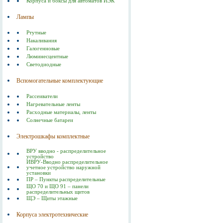
Корпуса и боксы для автоматов ИЭК
Лампы
Ртутные
Накаливания
Галогенновые
Люминесцентные
Светодиодные
Вспомогательные комплектующие
Рассеиватели
Нагревательные ленты
Расходные материалы, ленты
Солнечные батареи
Электрошкафы комплектные
ВРУ вводно - распределительное
устройство
ИВРУ-Вводно распределительное
учетное устройство наружной
установки
ПР – Пункты распределительные
ЩО 70 и ЩО 91 – панели
распределительных щитов
ЩЭ – Щиты этажные
Корпуса электротехнические