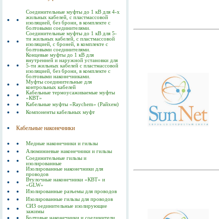
Соединительные муфты до 1 кВ для 4-х
жильных кабелей, с пластмассовой
изоляцией, без брони, в комплекте с
болтовыми соединителями.
Соединительные муфты до 1 кВ для 5-
ти жильных кабелей, с пластмассовой
изоляцией, с броней, в комплекте с
болтовыми соединителями.
Концевые муфты до 1 кВ для
внутренней и наружной установки для
5-ти жильных кабелей с пластмассовой
изоляцией, без брони, в комплекте с
болтовыми наконечниками.
Муфты соединительные для
контрольных кабелей
Кабельные термоусаживаемые муфты
«КВТ»
Кабельные муфты «Raychem» (Райхем)
Компоненты кабельных муфт
Кабельные наконечники
Медные наконечники и гильзы
Алюминиевые наконечники и гильзы
Соединительные гильзы и
изолированные
Изолированные наконечники для
проводов
Втулочные наконечники «КВТ» и
«GLW»
Изолированные разъемы для проводов
Изолированные гильзы для проводов
СИЗ оединительные изолирующие
зажимы
Болтовые наконечники и соединители