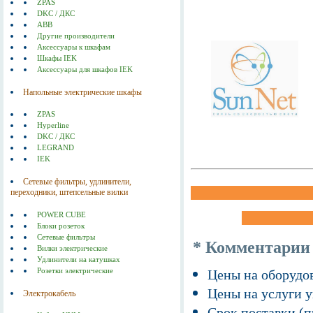
ZPAS
DKC / ДКС
ABB
Другие производители
Аксессуары к шкафам
Шкафы IEK
Аксессуары для шкафов IEK
Напольные электрические шкафы
ZPAS
Hyperline
DKC / ДКС
LEGRAND
IEK
Сетевые фильтры, удлинители,
переходники, штепсельные вилки
POWER CUBE
Блоки розеток
Сетевые фильтры
* Комментарии
Вилки электрические
Удлинители на катушках
Розетки электрические
Цены на оборудов
Цены на услуги у
Электрокабель
Срок поставки (п