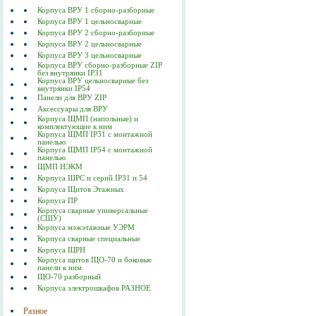
Корпуса ВРУ 1 сборно-разборные
Корпуса ВРУ 1 цельносварные
Корпуса ВРУ 2 сборно-разборные
Корпуса ВРУ 2 цельносварные
Корпуса ВРУ 3 цельносварные
Корпуса ВРУ сборно-разборные ZIP
без внутрянки IP31
Корпуса ВРУ цельносварные без
внутрянки IP54
Панели для ВРУ ZIP
Аксессуары для ВРУ
Корпуса ЩМП (напольные) и
комплектующие к ним
Корпуса ЩМП IP31 с монтажной
панелью
Корпуса ЩМП IP54 с монтажной
панелью
ЩМП НЭКМ
Корпуса ШРС и серий IP31 и 54
Корпуса Щитов Этажных
Корпуса ПР
Корпуса сварные универсальные
(СШУ)
Корпуса мэжэтажные УЭРМ
Корпуса сварные специальные
Корпуса ЩРН
Корпуса щитов ЩО-70 и боковые
панели к ним
ЩО-70 разборный
Корпуса электрошкафов РАЗНОЕ
Разное