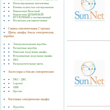
Неизолированные автоклеммы
Клемма полностью изолированная
Наконечник Вилочный
Наконечник ШТЫРЕВОЙ
ВТУЛОЧНЫЙ и изолированный
Изоляторы для наконечников
Сжимы ответвительные ("орешки
Щиты, шкафы, боксы электрические,
коробки
Электромонтажные коробки
Распаячные коробки
Навесные модульные шкафы
Встраиваемые модульные шкафы
DKC
Распределительные щиты
Аксессуары к боксам электрическим
DKC / ДКС
Legrand
ABB
Прочие
Настенные электрические шкафы
Hyperline