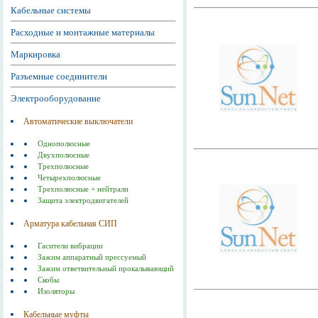
Кабельные системы
Расходные и монтажные материалы
Маркировка
Разъемные соединители
Электрооборудование
Автоматические выключатели
Однополюсные
Двухполюсные
Трехполюсные
Четырехполюсные
Трехполюсные + нейтрали
Защита электродвигателей
Арматура кабельная СИП
Гасители вибрации
Зажим аппаратный прессуемый
Зажим ответвительный прокалывающий
Скобы
Изоляторы
Кабельные муфты