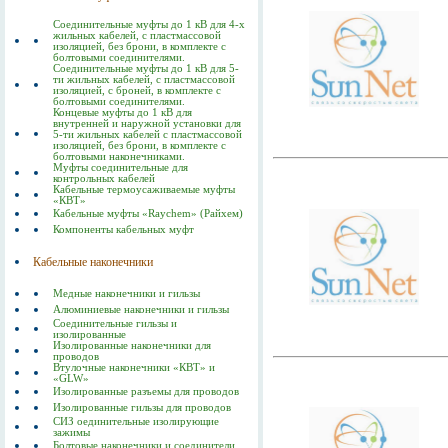
Соединительные муфты до 1 кВ для 4-х
жильных кабелей, с пластмассовой
изоляцией, без брони, в комплекте с
болтовыми соединителями.
Соединительные муфты до 1 кВ для 5-
ти жильных кабелей, с пластмассовой
изоляцией, с броней, в комплекте с
болтовыми соединителями.
Концевые муфты до 1 кВ для
внутренней и наружной установки для
5-ти жильных кабелей с пластмассовой
изоляцией, без брони, в комплекте с
болтовыми наконечниками.
Муфты соединительные для
контрольных кабелей
Кабельные термоусаживаемые муфты
«КВТ»
Кабельные муфты «Raychem» (Райхем)
Компоненты кабельных муфт
Кабельные наконечники
Медные наконечники и гильзы
Алюминиевые наконечники и гильзы
Соединительные гильзы и
изолированные
Изолированные наконечники для
проводов
Втулочные наконечники «КВТ» и
«GLW»
Изолированные разъемы для проводов
Изолированные гильзы для проводов
СИЗ оединительные изолирующие
зажимы
Болтовые наконечники и соединители