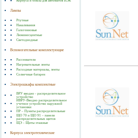
Корпуса и боксы для автоматов ИЭК
Лампы
Ртутные
Накаливания
Галогенновые
Люминесцентные
Светодиодные
Вспомогательные комплектующие
Рассеиватели
Нагревательные ленты
Расходные материалы, ленты
Солнечные батареи
Электрошкафы комплектные
ВРУ вводно - распределительное
устройство
ИВРУ-Вводно распределительное
учетное устройство наружной
установки
ПР – Пункты распределительные
ЩО 70 и ЩО 91 – панели
распределительных щитов
ЩЭ – Щиты этажные
Корпуса электротехнические