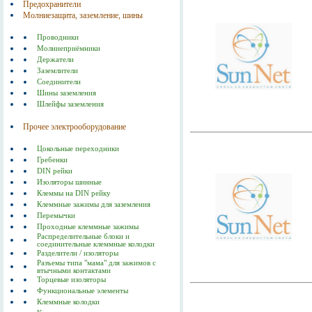
Предохранители
Молниезащита, заземление, шины
Проводники
Молниеприёмники
Держатели
Заземлители
Соединители
Шины заземления
Шлейфы заземления
Прочее электрооборудование
Цокольные переходники
Гребенки
DIN рейки
Изоляторы шинные
Клеммы на DIN рейку
Клеммные зажимы для заземления
Перемычки
Проходные клеммные зажимы
Распределительные блоки и
соединительные клеммные колодки
Разделители / изоляторы
Разъемы типа "мама" для зажимов с
втычными контактами
Торцевые изоляторы
Функциональные элементы
Клеммные колодки