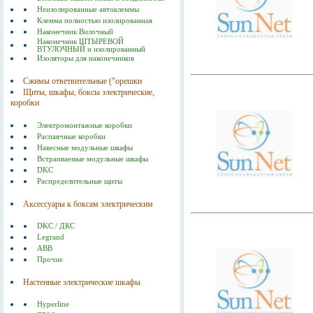
Неизолированные автоклеммы
Клемма полностью изолированная
Наконечник Вилочный
Наконечник ШТЫРЕВОЙ
ВТУЛОЧНЫЙ и изолированный
Изоляторы для наконечников
Сжимы ответвительные ("орешки
Щиты, шкафы, боксы электрические,
коробки
Электромонтажные коробки
Распаячные коробки
Навесные модульные шкафы
Встраиваемые модульные шкафы
DKC
Распределительные щиты
Аксессуары к боксам электрическим
DKC / ДКС
Legrand
ABB
Прочие
Настенные электрические шкафы
Hyperline