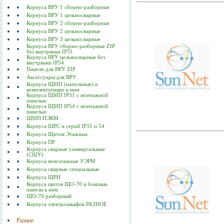
Корпуса ВРУ 1 сборно-разборные
Корпуса ВРУ 1 цельносварные
Корпуса ВРУ 2 сборно-разборные
Корпуса ВРУ 2 цельносварные
Корпуса ВРУ 3 цельносварные
Корпуса ВРУ сборно-разборные ZIP
без внутрянки IP31
Корпуса ВРУ цельносварные без
внутрянки IP54
Панели для ВРУ ZIP
Аксессуары для ВРУ
Корпуса ЩМП (напольные) и
комплектующие к ним
Корпуса ЩМП IP31 с монтажной
панелью
Корпуса ЩМП IP54 с монтажной
панелью
ЩМП НЭКМ
Корпуса ШРС и серий IP31 и 54
Корпуса Щитов Этажных
Корпуса ПР
Корпуса сварные универсальные
(СШУ)
Корпуса мэжэтажные УЭРМ
Корпуса сварные специальные
Корпуса ЩРН
Корпуса щитов ЩО-70 и боковые
панели к ним
ЩО-70 разборный
Корпуса электрошкафов РАЗНОЕ
Разное