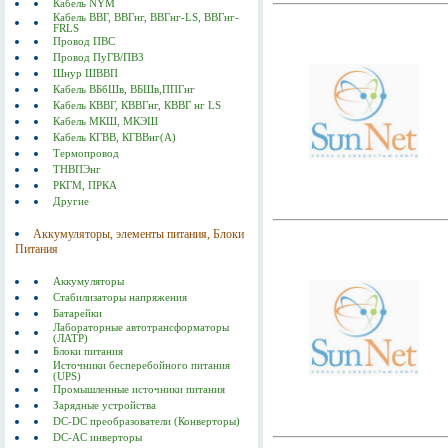
Кабель NYM
Кабель ВВГ, ВВГнг, ВВГнг-LS, ВВГнг-
FRLS
Провод ПВС
Провод ПуГВ/ПВ3
Шнур ШВВП
Кабель ВБбШв, ВБШв,ППГнг
Кабель КВВГ, КВВГнг, КВВГ нг LS
Кабель МКШ, МКЭШ
Кабель КГВВ, КГВВнг(А)
Термопровод
ТНВПЭнг
РКГМ, ПРКА
Другие
Аккумуляторы, элементы питания, Блоки
Питания
Аккумуляторы
Стабилизаторы напряжения
Батарейки
Лабораторные автотрансформаторы
(ЛАТР)
Блоки питания
Источники бесперебойного питания
(UPS)
Промышленные источники питания
Зарядные устройства
DC-DC преобразователи (Конверторы)
DC-AC инверторы