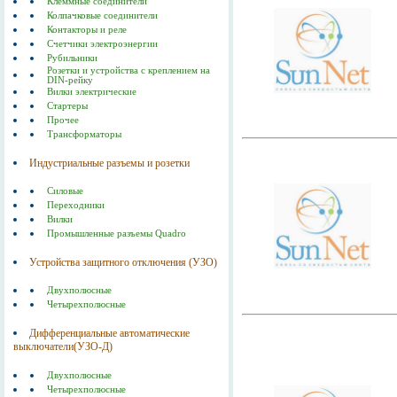
Клеммные соединители
Колпачковые соединители
Контакторы и реле
Счетчики электроэнергии
Рубильники
Розетки и устройства с креплением на
DIN-рейку
Вилки электрические
Стартеры
Прочее
Трансформаторы
Индустриальные разъемы и розетки
Силовые
Переходники
Вилки
Промышленные разъемы Quadro
Устройства защитного отключения (УЗО)
Двухполюсные
Четырехполюсные
Дифференциальные автоматические
выключатели(УЗО-Д)
Двухполюсные
Четырехполюсные