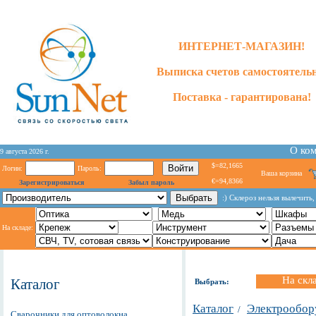
ИНТЕРНЕТ-МАГАЗИН!
Выписка счетов самостоятельн
Поставка - гарантирована!
О ко
9 августа 2026 г.
$=82,1665
Логин:
Пароль:
Ваша корзина
€=94,8366
Зарегистрироваться
Забыл пароль
:) Склероз нельзя вылечить
На складе:
На скл
Каталог
Выбрать:
Каталог
Электрообор
/
Сварочники для оптоволокна