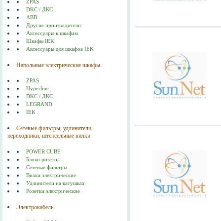
ZPAS
DKC / ДКС
ABB
Другие производители
Аксессуары к шкафам
Шкафы IEK
Аксессуары для шкафов IEK
Напольные электрические шкафы
ZPAS
Hyperline
DKC / ДКС
LEGRAND
IEK
Сетевые фильтры, удлинители,
переходники, штепсельные вилки
POWER CUBE
Блоки розеток
Сетевые фильтры
Вилки электрические
Удлинители на катушках
Розетки электрические
Электрокабель