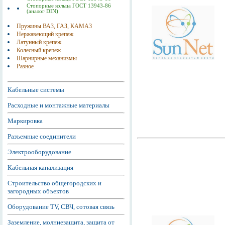
Стопорные кольца ГОСТ 13943-86
(аналог DIN)
Пружины ВАЗ, ГАЗ, КАМАЗ
Нержавеющий крепеж
Латунный крепеж
Колесный крепеж
Шарнирные механизмы
Разное
Кабельные системы
Расходные и монтажные материалы
Маркировка
Разъемные соединители
Электрооборудование
Кабельная канализация
Строительство общегородских и
загородных объектов
Оборудование TV, СВЧ, сотовая связь
Заземление, молниезащита, защита от