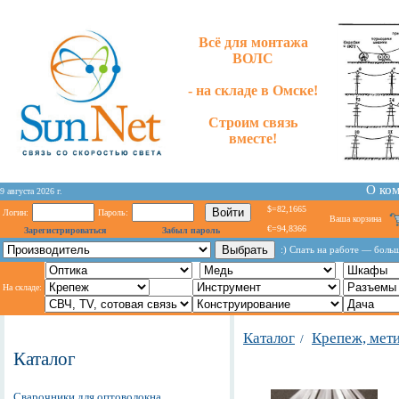
Всё для монтажа
ВОЛС
- на складе в Омске!
Строим связь
вместе!
О ко
9 августа 2026 г.
$=82,1665
Логин:
Пароль:
Ваша корзина
€=94,8366
Зарегистрироваться
Забыл пароль
:) Спать на работе — больш
На складе:
Каталог
Крепеж, мет
/
Каталог
Сварочники для оптоволокна