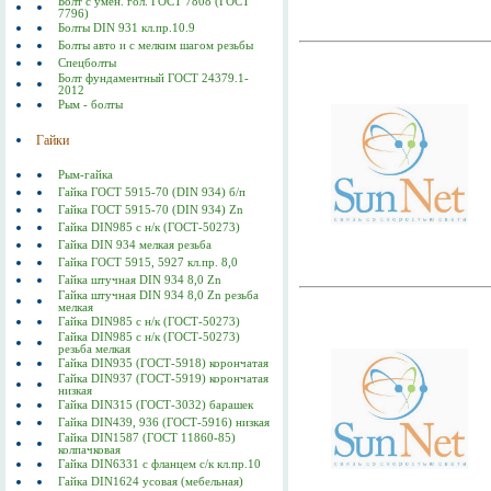
Болт с умен. гол. ГОСТ 7808 (ГОСТ
7796)
Болты DIN 931 кл.пр.10.9
Болты авто и с мелким шагом резьбы
Спецболты
Болт фундаментный ГОСТ 24379.1-
2012
Рым - болты
Гайки
Рым-гайка
Гайка ГОСТ 5915-70 (DIN 934) б/п
Гайка ГОСТ 5915-70 (DIN 934) Zn
Гайка DIN985 с н/к (ГОСТ-50273)
Гайка DIN 934 мелкая резьба
Гайка ГОСТ 5915, 5927 кл.пр. 8,0
Гайка штучная DIN 934 8,0 Zn
Гайка штучная DIN 934 8,0 Zn резьба
мелкая
Гайка DIN985 с н/к (ГОСТ-50273)
Гайка DIN985 с н/к (ГОСТ-50273)
резьба мелкая
Гайка DIN935 (ГОСТ-5918) корончатая
Гайка DIN937 (ГОСТ-5919) корончатая
низкая
Гайка DIN315 (ГОСТ-3032) барашек
Гайка DIN439, 936 (ГОСТ-5916) низкая
Гайка DIN1587 (ГОСТ 11860-85)
колпачковая
Гайка DIN6331 с фланцем с/к кл.пр.10
Гайка DIN1624 усовая (мебельная)