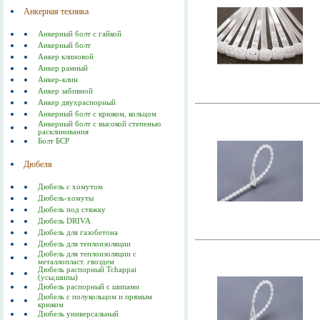
Анкерная техника
Анкерный болт с гайкой
Анкерный болт
Анкер клиновой
Анкер рамный
Анкер-клин
Анкер забивной
Анкер двухраспорный
Анкерный болт с крюком, кольцом
Анкерный болт с высокой степенью
расклинивания
Болт БСР
Дюбеля
Дюбель с хомутом
Дюбель-хомуты
Дюбель под стяжку
Дюбель DRIVA
Дюбель для газобетона
Дюбель для теплоизоляции
Дюбель для теплоизоляции с
металлопласт. гвоздем
Дюбель распорный Tchappai
(усы,шипы)
Дюбель распорный с шипами
Дюбель с полукольцом и прямым
крюком
Дюбель универсальный