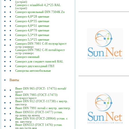
(остриё)
Саморез с п/шайбой 4,2*25 RAL
(остриё)
Саморез кровельный DIN 7504К Zn
Саморез 4,8*28 цветные
Саморез 4,8*35 цветные
Саморез 4,8*51 цветные
Саморез 4,8*70 цветные
Саморез 5,5*19 цветные
Саморез 5,5*25 цветные
Саморез DIN 7981 C-Н полукр/крест
остр-универс
Саморез DIN 7982 C-Н потай/крест
остр-универс
Саморез оконный
Саморез для сэндвич панелей RAL
Саморез двухзаходный ГВЛ
Саморезы автомобильные
Винты
Винт DIN 965 (ГОСТ- 17475) потай/
крест
Винт DIN 7985 (ГОСТ-17473)
полукруг/крест
Винт DIN 912 (ГОСТ-11738) с внутр.
шестигр.
Винт DIN 7991 потай с внутр. шестигр.
Винт DIN551 (ГОСТ-1477) устан.
пр.шлиц пр.конец
Винт DIN 916 (ГОСТ-28964) устан. с
вн. шестигр
Винт DIN553 (ГОСТ 1476) устан.
пр.шл./остр.кон