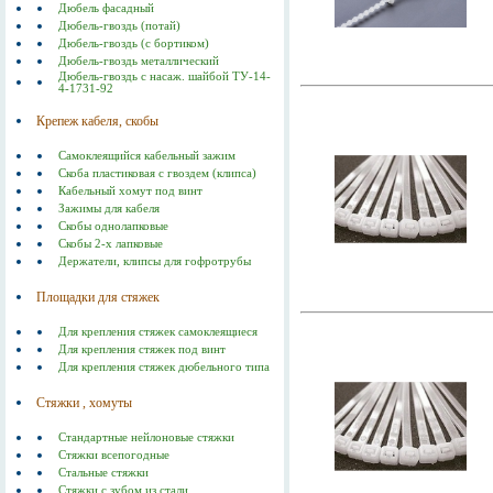
Дюбель фасадный
Дюбель-гвоздь (потай)
Дюбель-гвоздь (с бортиком)
Дюбель-гвоздь металлический
Дюбель-гвоздь с насаж. шайбой ТУ-14-
4-1731-92
Крепеж кабеля, скобы
Самоклеящийся кабельный зажим
Скоба пластиковая с гвоздем (клипса)
Кабельный хомут под винт
Зажимы для кабеля
Скобы однолапковые
Скобы 2-х лапковые
Держатели, клипсы для гофротрубы
Площадки для стяжек
Для крепления стяжек самоклеящиеся
Для крепления стяжек под винт
Для крепления стяжек дюбельного типа
Стяжки , хомуты
Стандартные нейлоновые стяжки
Стяжки всепогодные
Стальные стяжки
Cтяжки с зубом из стали