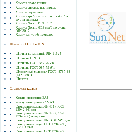
Хомуты проволочные
Хомуты силовые шарнирные
Хомуты червячные
Хомуты трубные сантехн. с гайкой и
шуруп-шпилька
Хомуты Norma DIN 3017
Хомуты Norma GBS с ш/б по станд.
DIN 3017
Хомут для трубопроводов
Шплинты ГОСТ и DIN
Шплинт пружинный DIN 11024
Шплинты DIN 94
Шплинты ГОСТ 397-79 Zn
Шплинты ГОСТ 397-79 б/п
Шпоночный материал ГОСТ- 8787-68
(DIN 6880)
Штифты
Стопорные кольца
Кольца стопорные ВАЗ
Кольца стопорные КАМАЗ
Стопорные кольца DIN 471 (ГОСТ
13942-86) вал
Стопорные кольца DIN 472 (ГОСТ
13943-86) отверстие
Стопорные кольца DIN13940 SW б/уш
Стопорные кольца ГОСТ 13940-86,
ГОСТ 13941-86
Стопорные кольца ГОСТ 13943-86