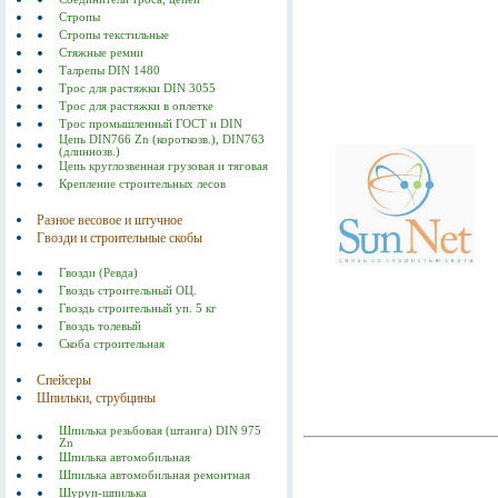
Стропы
Стропы текстильные
Стяжные ремни
Талрепы DIN 1480
Трос для растяжки DIN 3055
Трос для растяжки в оплетке
Трос промышленный ГОСТ и DIN
Цепь DIN766 Zn (короткозв.), DIN763
(длиннозв.)
Цепь круглозвенная грузовая и тяговая
Крепление строительных лесов
Разное весовое и штучное
Гвозди и строительные скобы
Гвозди (Ревда)
Гвоздь строительный ОЦ.
Гвоздь строительный уп. 5 кг
Гвоздь толевый
Скоба строительная
Спейсеры
Шпильки, струбцины
Шпилька резьбовая (штанга) DIN 975
Zn
Шпилька автомобильная
Шпилька автомобильная ремонтная
Шуруп-шпилька