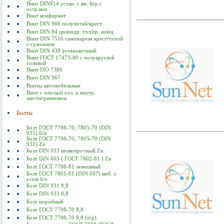
Винт DIN914 устан. с вн. 6гр с
остр.кон.
Винт конфирмат
Винт DIN 966 полупотай/крест
Винт DIN 84 цилиндр. гол/пр. шлиц
Винт DIN 7516 самонарезн крест/тупой
с сужением
Винт DIN 438 установочный
Винт ГОСТ 17473-80 c полукруглой
головой
Винт ISO 7380
Винт DIN 967
Винты автомобильные
Винт с плоской гол. и внутр.
шестигранником
Болты
Болт ГОСТ 7798-70, 7805-70 (DIN
931) б/п
Болт ГОСТ 7798-70, 7805-70 (DIN
931) Zn
Болт DIN 933 низкопрочный Zn
Болт DIN 603 ( ГОСТ 7802-81 ) Zn
Болт ГОСТ 7786-81 лемешный
Болт ГОСТ 7801-81 (DIN 607) меб. с
усом б/п
Болт DIN 931 8,8
Болт DIN 933 8,8
Болт норийный
Болт ГОСТ 7798-70 8,8
Болт ГОСТ 7798-70 8,8 (п/р)