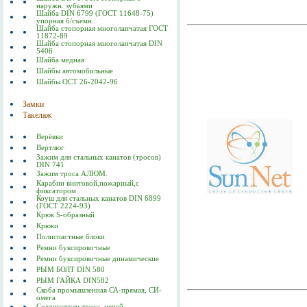
наружн. зубьями
Шайба DIN 6799 (ГОСТ 11648-75)
упорная б/съемн.
Шайба стопорная многолапчатая ГОСТ
11872-89
Шайба стопорная многолапчатая DIN
5406
Шайба медная
Шайбы автомобильные
Шайбы ОСТ 26-2042-96
Замки
Такелаж
Верёвки
Вертлюг
Зажим для стальных канатов (тросов)
DIN 741
Зажим троса АЛЮМ.
Карабин винтовой,пожарный,с
фиксатором
Коуш для стальных канатов DIN 6899
(ГОСТ 2224-93)
Крюк S-образный
Крюки
Полиспастные блоки
Ремни буксировочные
Ремни буксировочные динамические
РЫМ БОЛТ DIN 580
РЫМ ГАЙКА DIN582
Скоба промышленная СА-прямая, СИ-
омега
Соединители троса, цепей