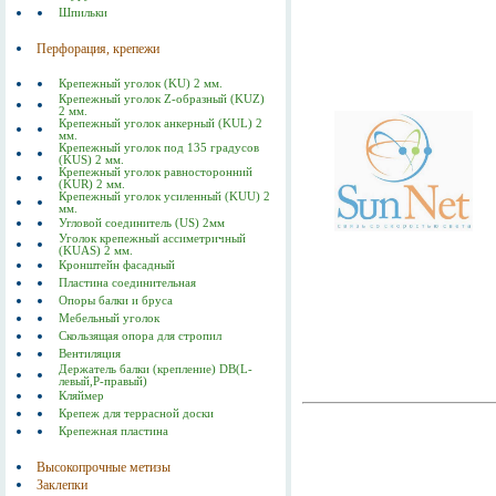
Шпильки
Перфорация, крепежи
Крепежный уголок (KU) 2 мм.
Крепежный уголок Z-образный (KUZ)
2 мм.
Крепежный уголок анкерный (KUL) 2
мм.
Крепежный уголок под 135 градусов
(KUS) 2 мм.
Крепежный уголок равносторонний
(KUR) 2 мм.
Крепежный уголок усиленный (KUU) 2
мм.
Угловой соединитель (US) 2мм
Уголок крепежный ассиметричный
(KUAS) 2 мм.
Кронштейн фасадный
Пластина соединительная
Опоры балки и бруса
Мебельный уголок
Скользящая опора для стропил
Вентиляция
Держатель балки (крепление) DB(L-
левый,P-правый)
Кляймер
Крепеж для террасной доски
Крепежная пластина
Высокопрочные метизы
Заклепки