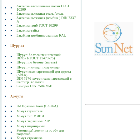
Заклепка алюминиевая потай ГОСТ
10300
Заклепка вытяжная сталь./сталь.
Заклёпка вытяжная (комбин.) DIN 7337
А
Заклепка гриб ГОСТ 10299
Заклепка-гайка
Заклёпки комбинированные RAL
Шурупы
Шуруп-болт сантехнический
DIN571(ГОСТ 11473-75)
Шуруп по бетону (нагель)
Шуруп - кольцо, полукольцо
Шуруп самонарезающий для дерева
(SPAX)
DIN 7976-шуруп самонарезающий с
шестигр. головкой
Саморез DIN 7504 M-H
Хомуты
U-Образный болт (СКОБА)
Хомут глушителя
Хомут тип МИНИ
Хомут червячный ZIP
Хомут шарнирный
Ремонтный хомут на трубу для
водоснаб.
Хомут стремянка