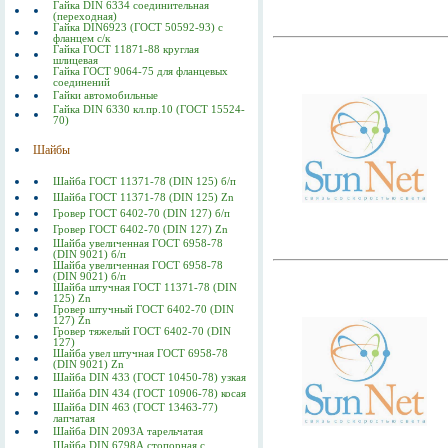
Гайка DIN 6334 соединительная
(переходная)
Гайка DIN6923 (ГОСТ 50592-93) с
фланцем с/к
Гайка ГОСТ 11871-88 круглая
шлицевая
Гайка ГОСТ 9064-75 для фланцевых
соединений
Гайки автомобильные
Гайка DIN 6330 кл.пр.10 (ГОСТ 15524-
70)
Шайбы
Шайба ГОСТ 11371-78 (DIN 125) б/п
Шайба ГОСТ 11371-78 (DIN 125) Zn
Гровер ГОСТ 6402-70 (DIN 127) б/п
Гровер ГОСТ 6402-70 (DIN 127) Zn
Шайба увеличенная ГОСТ 6958-78
(DIN 9021) б/п
Шайба увеличенная ГОСТ 6958-78
(DIN 9021) б/п
Шайба штучная ГОСТ 11371-78 (DIN
125) Zn
Гровер штучный ГОСТ 6402-70 (DIN
127) Zn
Гровер тяжелый ГОСТ 6402-70 (DIN
127)
Шайба увел штучная ГОСТ 6958-78
(DIN 9021) Zn
Шайба DIN 433 (ГОСТ 10450-78) узкая
Шайба DIN 434 (ГОСТ 10906-78) косая
Шайба DIN 463 (ГОСТ 13463-77)
лапчатая
Шайба DIN 2093А тарельчатая
Шайба DIN 6798А стопорная с