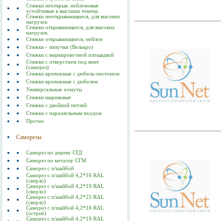
Стяжки неоткрыв. нейлоновые
устойчивые к высоким темпер.
Стяжки неоткрывающиеся, для высоких
нагрузок
Стяжки открывающиеся, для высоких
нагрузок
Стяжки открывающиеся, нейлон
Стяжки - липучки (Велькро)
Стяжки с маркировочной площадкой
Стяжки с отверстием под винт
(саморез)
Стяжки крепежные с дюбель-пистоном
Стяжки крепежные с дюбелем
Универсальные хомуты
Стяжки шариковые
Стяжки с двойной петлей
Стяжки с параллельным входом
Прочее
Саморезы
Саморез по дереву СГД
Саморез по металлу СГМ
Саморез с п/шайбой
Саморез с п/шайбой 4,2*16 RAL
(сверло)
Саморез с п/шайбой 4,2*19 RAL
(сверло)
Саморез с п/шайбой 4,2*25 RAL
(сверло)
Саморез с п/шайбой 4,2*16 RAL
(остриё)
Саморез с п/шайбой 4,2*19 RAL