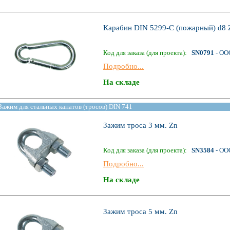
Карабин DIN 5299-С (пожарный) d8 
Код для заказа (для проекта):
SN0791
- ОО
Подробно...
На складе
Зажим для стальных канатов (тросов) DIN 741
Зажим троса 3 мм. Zn
Код для заказа (для проекта):
SN3584
- ОО
Подробно...
На складе
Зажим троса 5 мм. Zn