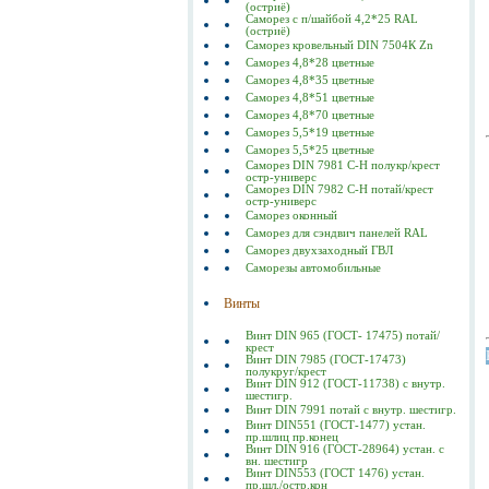
(остриё)
Саморез с п/шайбой 4,2*25 RAL
(остриё)
Саморез кровельный DIN 7504К Zn
Саморез 4,8*28 цветные
Саморез 4,8*35 цветные
Саморез 4,8*51 цветные
Саморез 4,8*70 цветные
Саморез 5,5*19 цветные
Саморез 5,5*25 цветные
Саморез DIN 7981 C-Н полукр/крест
остр-универс
Саморез DIN 7982 C-Н потай/крест
остр-универс
Саморез оконный
Саморез для сэндвич панелей RAL
Саморез двухзаходный ГВЛ
Саморезы автомобильные
Винты
Винт DIN 965 (ГОСТ- 17475) потай/
крест
Винт DIN 7985 (ГОСТ-17473)
полукруг/крест
Винт DIN 912 (ГОСТ-11738) с внутр.
шестигр.
Винт DIN 7991 потай с внутр. шестигр.
Винт DIN551 (ГОСТ-1477) устан.
пр.шлиц пр.конец
Винт DIN 916 (ГОСТ-28964) устан. с
вн. шестигр
Винт DIN553 (ГОСТ 1476) устан.
пр.шл./остр.кон