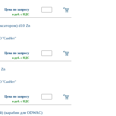
Цена по запросу
в руб. с НДС
ксатором) d10 Zn
О "СанНет"
Цена по запросу
в руб. с НДС
 Zn
О "СанНет"
Цена по запросу
в руб. с НДС
ей) (карабин для ODWAC)