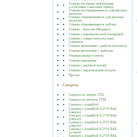
Стяжки неоткрыв. нейлоновые
устойчивые к высоким темпер.
Стяжки неоткрывающиеся, для высоких
нагрузок
Стяжки открывающиеся, для высоких
нагрузок
Стяжки открывающиеся, нейлон
Стяжки - липучки (Велькро)
Стяжки с маркировочной площадкой
Стяжки с отверстием под винт
(саморез)
Стяжки крепежные с дюбель-пистоном
Стяжки крепежные с дюбелем
Универсальные хомуты
Стяжки шариковые
Стяжки с двойной петлей
Стяжки с параллельным входом
Прочее
Саморезы
Саморез по дереву СГД
Саморез по металлу СГМ
Саморез с п/шайбой
Саморез с п/шайбой 4,2*16 RAL
(сверло)
Саморез с п/шайбой 4,2*19 RAL
(сверло)
Саморез с п/шайбой 4,2*25 RAL
(сверло)
Саморез с п/шайбой 4,2*16 RAL
(остриё)
Саморез с п/шайбой 4,2*19 RAL