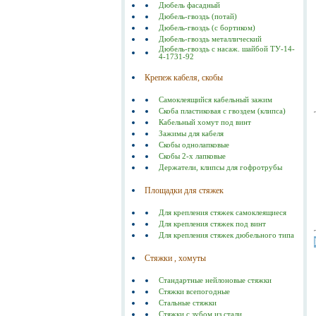
Дюбель фасадный
Дюбель-гвоздь (потай)
Дюбель-гвоздь (с бортиком)
Дюбель-гвоздь металлический
Дюбель-гвоздь с насаж. шайбой ТУ-14-
4-1731-92
Крепеж кабеля, скобы
Самоклеящийся кабельный зажим
Скоба пластиковая с гвоздем (клипса)
Кабельный хомут под винт
Зажимы для кабеля
Скобы однолапковые
Скобы 2-х лапковые
Держатели, клипсы для гофротрубы
Площадки для стяжек
Для крепления стяжек самоклеящиеся
Для крепления стяжек под винт
Для крепления стяжек дюбельного типа
Стяжки , хомуты
Стандартные нейлоновые стяжки
Стяжки всепогодные
Стальные стяжки
Cтяжки с зубом из стали