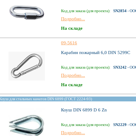
Код для заказа (для проекта):
SN2854
- ОО
Подробно...
На складе
09-5616
Карабин пожарный 6,0 DIN 5299С
Код для заказа (для проекта):
SN3242
- ОО
Подробно...
На складе
Коуш для стальных канатов DIN 6899 (ГОСТ 2224-93)
Коуш DIN 6899 D 6 Zn
Код для заказа (для проекта):
SN2229
- ОО
Подробно...