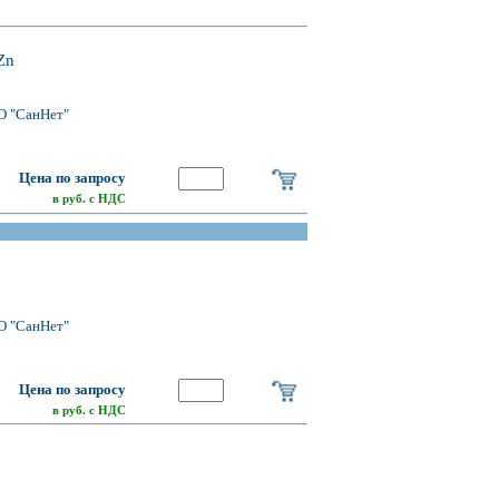
Zn
О "СанНет"
Цена по запросу
в руб. с НДС
О "СанНет"
Цена по запросу
в руб. с НДС