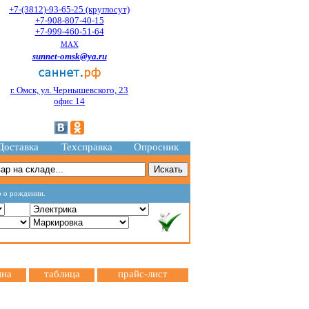
+7-(3812)-93-65-25 (круглосут)
+7-908-807-40-15
+7-999-460-51-64
MAX
sunnet-omsk@ya.ru
г. Омск, ул. Чернышевского, 23
офис 14
Доставка
Техсправка
Опросник
о о рождении.
ина
таблица
прайс-лист