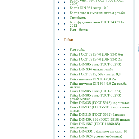
Болт с умен. гол. ГОСТ 7808 (ГОСТ
7796)
Болты DIN 931 кл.пр.10.9
Болты авто и с мелким шагом резьбы
Спецболты
Болт фундаментный ГОСТ 24379.1-
2012
Рым - болты
Гайки
Рым-гайка
Гайка ГОСТ 5915-70 (DIN 934) б/п
Гайка ГОСТ 5915-70 (DIN 934) Zn
Гайка DIN985 с н/к (ГОСТ-50273)
Гайка DIN 934 мелкая резьба
Гайка ГОСТ 5915, 5927 кл.пр. 8,0
Гайка штучная DIN 934 8,0 Zn
Гайка штучная DIN 934 8,0 Zn резьба
мелкая
Гайка DIN985 с н/к (ГОСТ-50273)
Гайка DIN985 с н/к (ГОСТ-50273)
резьба мелкая
Гайка DIN935 (ГОСТ-5918) корончатая
Гайка DIN937 (ГОСТ-5919) корончатая
низкая
Гайка DIN315 (ГОСТ-3032) барашек
Гайка DIN439, 936 (ГОСТ-5916) низкая
Гайка DIN1587 (ГОСТ 11860-85)
колпачковая
Гайка DIN6331 с фланцем с/к кл.пр.10
Гайка DIN1624 усовая (мебельная)