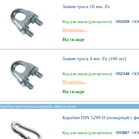
Зажим троса 10 мм. Zn
Код для заказа (для проекта):
SN3450
- ОО
Подробно...
На складе
Зажим троса 4 мм. Zn (100 шт)
Код для заказа (для проекта):
SN2348
- ОО
Подробно...
На складе
Карабин винтовой,пожарный,с фиксатором
Карабин DIN 5299-D (пожарный c фи
Код для заказа (для проекта):
SN3807
- ОО