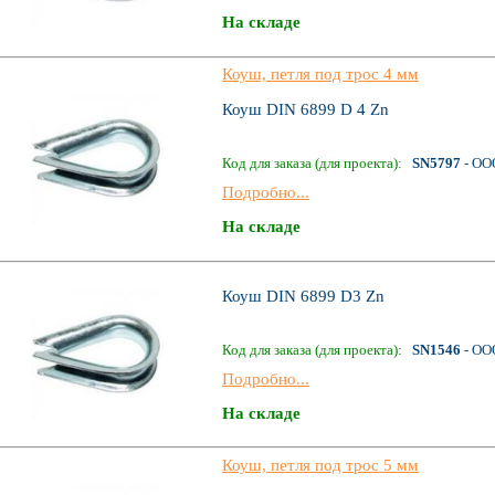
На складе
Коуш, петля под трос 4 мм
Коуш DIN 6899 D 4 Zn
Код для заказа (для проекта):
SN5797
- ОО
Подробно...
На складе
Коуш DIN 6899 D3 Zn
Код для заказа (для проекта):
SN1546
- ОО
Подробно...
На складе
Коуш, петля под трос 5 мм