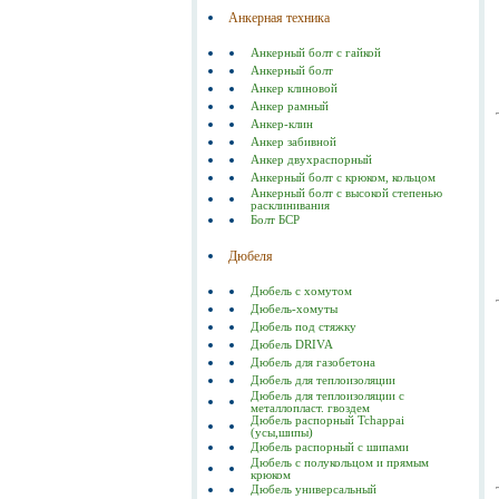
Анкерная техника
Анкерный болт с гайкой
Анкерный болт
Анкер клиновой
Анкер рамный
Анкер-клин
Анкер забивной
Анкер двухраспорный
Анкерный болт с крюком, кольцом
Анкерный болт с высокой степенью
расклинивания
Болт БСР
Дюбеля
Дюбель с хомутом
Дюбель-хомуты
Дюбель под стяжку
Дюбель DRIVA
Дюбель для газобетона
Дюбель для теплоизоляции
Дюбель для теплоизоляции с
металлопласт. гвоздем
Дюбель распорный Tchappai
(усы,шипы)
Дюбель распорный с шипами
Дюбель с полукольцом и прямым
крюком
Дюбель универсальный