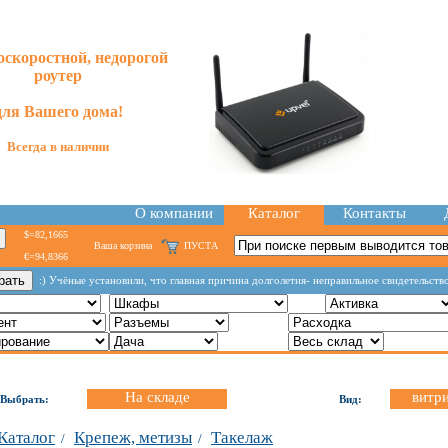
скоростной, недорогой
роутер
для
Вашего
дома!
Всегда в наличии
О компании
Каталог
Контакты
$=82,1665
Ваша корзина
ПУСТА
€=94,8366
:) Учёные установили, что главная причина долголетия- неправильное свидетельств
На складе
витр
Выбрать:
Вид:
Каталог
Крепеж, метизы
Такелаж
/
/