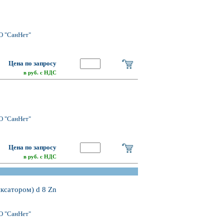
О "СанНет"
Цена по запросу
в руб. с НДС
О "СанНет"
Цена по запросу
в руб. с НДС
ксатором) d 8 Zn
О "СанНет"