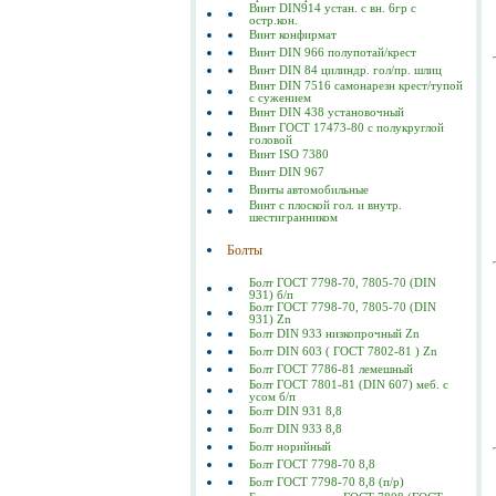
Винт DIN914 устан. с вн. 6гр с
остр.кон.
Винт конфирмат
Винт DIN 966 полупотай/крест
Винт DIN 84 цилиндр. гол/пр. шлиц
Винт DIN 7516 самонарезн крест/тупой
с сужением
Винт DIN 438 установочный
Винт ГОСТ 17473-80 c полукруглой
головой
Винт ISO 7380
Винт DIN 967
Винты автомобильные
Винт с плоской гол. и внутр.
шестигранником
Болты
Болт ГОСТ 7798-70, 7805-70 (DIN
931) б/п
Болт ГОСТ 7798-70, 7805-70 (DIN
931) Zn
Болт DIN 933 низкопрочный Zn
Болт DIN 603 ( ГОСТ 7802-81 ) Zn
Болт ГОСТ 7786-81 лемешный
Болт ГОСТ 7801-81 (DIN 607) меб. с
усом б/п
Болт DIN 931 8,8
Болт DIN 933 8,8
Болт норийный
Болт ГОСТ 7798-70 8,8
Болт ГОСТ 7798-70 8,8 (п/р)