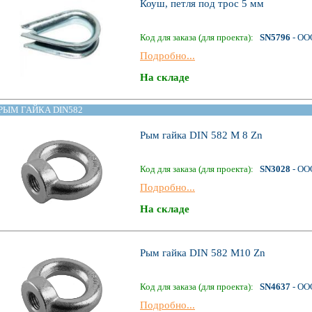
Коуш, петля под трос 5 мм
Код для заказа (для проекта):
SN5796
- ОО
Подробно...
На складе
РЫМ ГАЙКА DIN582
Рым гайка DIN 582 М 8 Zn
Код для заказа (для проекта):
SN3028
- ОО
Подробно...
На складе
Рым гайка DIN 582 М10 Zn
Код для заказа (для проекта):
SN4637
- ОО
Подробно...