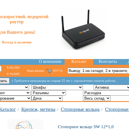
скоростной, недорогой
роутер
для
Вашего
дома!
Всегда в наличии
О компании
Каталог
Контакты
$=82,1665
Ваша корзина
ПУСТА
€=94,8366
:) Требуются менеджеры не старше 35 лет с сорокалетним опытом работы.
Каталог
Крепеж, метизы
Стопорные кольца
Стопорные
/
/
/
Стопорное кольцо SW 12*1,0