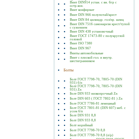
Винт DIN914 устан. с вн. 6гр с
остр.кон.
Винт конфирмат
Винт DIN 966 полупотай/крест
Винт DIN 84 цилиндр. гол/пр. шлиц
Винт DIN 7516 самонарезн крест/тупой
с сужением
Винт DIN 438 установочный
Винт ГОСТ 17473-80 c полукруглой
головой
Винт ISO 7380
Винт DIN 967
Винты автомобильные
Винт с плоской гол. и внутр.
шестигранником
Болты
Болт ГОСТ 7798-70, 7805-70 (DIN
931) б/п
Болт ГОСТ 7798-70, 7805-70 (DIN
931) Zn
Болт DIN 933 низкопрочный Zn
Болт DIN 603 ( ГОСТ 7802-81 ) Zn
Болт ГОСТ 7786-81 лемешный
Болт ГОСТ 7801-81 (DIN 607) меб. с
усом б/п
Болт DIN 931 8,8
Болт DIN 933 8,8
Болт норийный
Болт ГОСТ 7798-70 8,8
Болт ГОСТ 7798-70 8,8 (п/р)