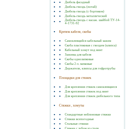
Дюбель фасадный
Дюбель-гвоздь (потай)
Дюбель-гвоздь (с бортиком)
Дюбель-гвоздь металлический
Дюбель-гвоздь с насаж. шайбой ТУ-14-
4-1731-92
Крепеж кабеля, скобы
Самоклеящийся кабельный зажим
Скоба пластиковая с гвоздем (клипса)
Кабельный хомут под винт
Зажимы для кабеля
Скобы однолапковые
Скобы 2-х лапковые
Держатели, клипсы для гофротрубы
Площадки для стяжек
Для крепления стяжек самоклеящиеся
Для крепления стяжек под винт
Для крепления стяжек дюбельного типа
Стяжки , хомуты
Стандартные нейлоновые стяжки
Стяжки всепогодные
Стальные стяжки
Cтяжки с зубом из стали