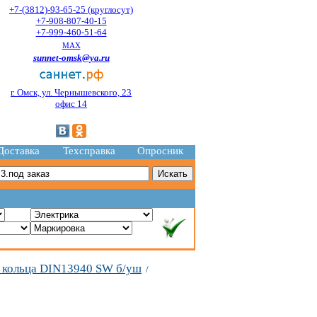
+7-(3812)-93-65-25 (круглосут)
+7-908-807-40-15
+7-999-460-51-64
MAX
sunnet-omsk@ya.ru
г. Омск, ул. Чернышевского, 23
офис 14
Доставка
Техсправка
Опросник
 кольца DIN13940 SW б/уш
/