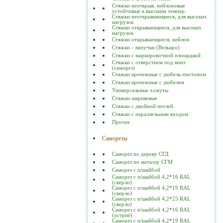
Стяжки неоткрыв. нейлоновые
устойчивые к высоким темпер.
Стяжки неоткрывающиеся, для высоких
нагрузок
Стяжки открывающиеся, для высоких
нагрузок
Стяжки открывающиеся, нейлон
Стяжки - липучки (Велькро)
Стяжки с маркировочной площадкой
Стяжки с отверстием под винт
(саморез)
Стяжки крепежные с дюбель-пистоном
Стяжки крепежные с дюбелем
Универсальные хомуты
Стяжки шариковые
Стяжки с двойной петлей
Стяжки с параллельным входом
Прочее
Саморезы
Саморез по дереву СГД
Саморез по металлу СГМ
Саморез с п/шайбой
Саморез с п/шайбой 4,2*16 RAL
(сверло)
Саморез с п/шайбой 4,2*19 RAL
(сверло)
Саморез с п/шайбой 4,2*25 RAL
(сверло)
Саморез с п/шайбой 4,2*16 RAL
(остриё)
Саморез с п/шайбой 4,2*19 RAL