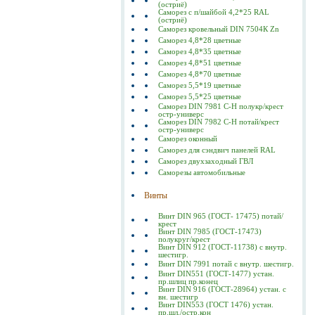
(остриё)
Саморез с п/шайбой 4,2*25 RAL
(остриё)
Саморез кровельный DIN 7504К Zn
Саморез 4,8*28 цветные
Саморез 4,8*35 цветные
Саморез 4,8*51 цветные
Саморез 4,8*70 цветные
Саморез 5,5*19 цветные
Саморез 5,5*25 цветные
Саморез DIN 7981 C-Н полукр/крест
остр-универс
Саморез DIN 7982 C-Н потай/крест
остр-универс
Саморез оконный
Саморез для сэндвич панелей RAL
Саморез двухзаходный ГВЛ
Саморезы автомобильные
Винты
Винт DIN 965 (ГОСТ- 17475) потай/
крест
Винт DIN 7985 (ГОСТ-17473)
полукруг/крест
Винт DIN 912 (ГОСТ-11738) с внутр.
шестигр.
Винт DIN 7991 потай с внутр. шестигр.
Винт DIN551 (ГОСТ-1477) устан.
пр.шлиц пр.конец
Винт DIN 916 (ГОСТ-28964) устан. с
вн. шестигр
Винт DIN553 (ГОСТ 1476) устан.
пр.шл./остр.кон