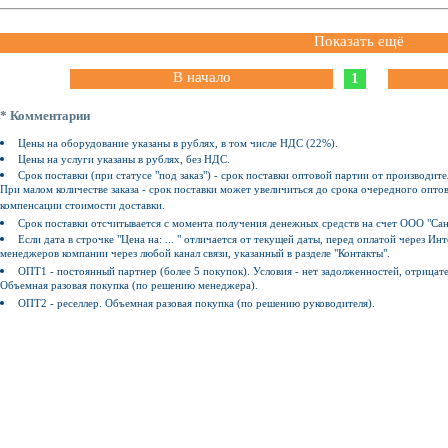
Показать ещё
В начало
1
* Комментарии
Цены на оборудование указаны в рублях, в том числе НДС (22%).
Цены на услуги указаны в рублях, без НДС.
Срок поставки (при статусе "под заказ") - срок поставки оптовой партии от производите
При малом количестве заказа - срок поставки может увеличиться до срока очередного оптов
компенсации стоимости доставки.
Срок поставки отсчитывается с момента получения денежных средств на счет ООО "Сан
Если дата в строчке "Цена на: ... " отличается от текущей даты, перед оплатой через 
менеджеров компании через любой канал связи, указанный в разделе "Контакты".
ОПТ1 - постоянный партнер (более 5 покупок). Условия - нет задолженностей, отрицат
Объемная разовая покупка (по решению менеджера).
ОПТ2 - реселлер. Объемная разовая покупка (по решению руководителя).