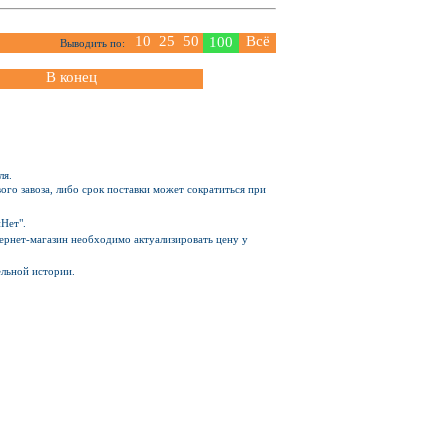
10
25
50
Всё
100
Выводить по:
В конец
ля.
ого завоза, либо срок поставки может сократиться при
Нет".
Интернет-магазин необходимо актуализировать цену у
ельной истории.