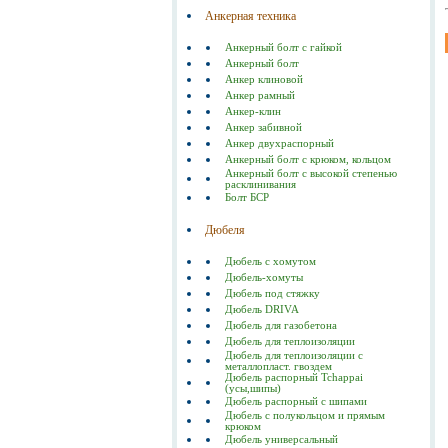
Анкерная техника
Анкерный болт с гайкой
Анкерный болт
Анкер клиновой
Анкер рамный
Анкер-клин
Анкер забивной
Анкер двухраспорный
Анкерный болт с крюком, кольцом
Анкерный болт с высокой степенью
расклинивания
Болт БСР
Дюбеля
Дюбель с хомутом
Дюбель-хомуты
Дюбель под стяжку
Дюбель DRIVA
Дюбель для газобетона
Дюбель для теплоизоляции
Дюбель для теплоизоляции с
металлопласт. гвоздем
Дюбель распорный Tchappai
(усы,шипы)
Дюбель распорный с шипами
Дюбель с полукольцом и прямым
крюком
Дюбель универсальный