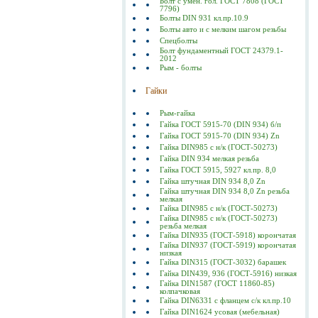
Болт с умен. гол. ГОСТ 7808 (ГОСТ
7796)
Болты DIN 931 кл.пр.10.9
Болты авто и с мелким шагом резьбы
Спецболты
Болт фундаментный ГОСТ 24379.1-
2012
Рым - болты
Гайки
Рым-гайка
Гайка ГОСТ 5915-70 (DIN 934) б/п
Гайка ГОСТ 5915-70 (DIN 934) Zn
Гайка DIN985 с н/к (ГОСТ-50273)
Гайка DIN 934 мелкая резьба
Гайка ГОСТ 5915, 5927 кл.пр. 8,0
Гайка штучная DIN 934 8,0 Zn
Гайка штучная DIN 934 8,0 Zn резьба
мелкая
Гайка DIN985 с н/к (ГОСТ-50273)
Гайка DIN985 с н/к (ГОСТ-50273)
резьба мелкая
Гайка DIN935 (ГОСТ-5918) корончатая
Гайка DIN937 (ГОСТ-5919) корончатая
низкая
Гайка DIN315 (ГОСТ-3032) барашек
Гайка DIN439, 936 (ГОСТ-5916) низкая
Гайка DIN1587 (ГОСТ 11860-85)
колпачковая
Гайка DIN6331 с фланцем с/к кл.пр.10
Гайка DIN1624 усовая (мебельная)