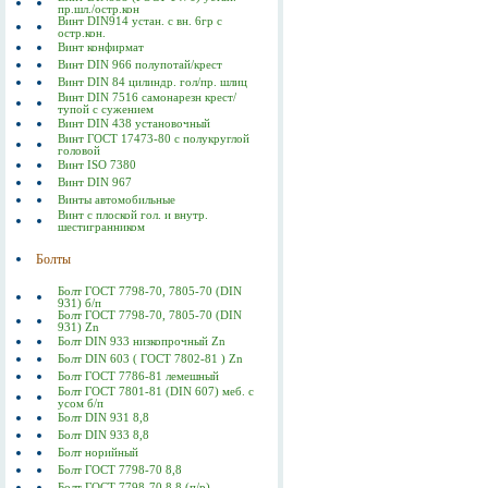
пр.шл./остр.кон
Винт DIN914 устан. с вн. 6гр с
остр.кон.
Винт конфирмат
Винт DIN 966 полупотай/крест
Винт DIN 84 цилиндр. гол/пр. шлиц
Винт DIN 7516 самонарезн крест/
тупой с сужением
Винт DIN 438 установочный
Винт ГОСТ 17473-80 c полукруглой
головой
Винт ISO 7380
Винт DIN 967
Винты автомобильные
Винт с плоской гол. и внутр.
шестигранником
Болты
Болт ГОСТ 7798-70, 7805-70 (DIN
931) б/п
Болт ГОСТ 7798-70, 7805-70 (DIN
931) Zn
Болт DIN 933 низкопрочный Zn
Болт DIN 603 ( ГОСТ 7802-81 ) Zn
Болт ГОСТ 7786-81 лемешный
Болт ГОСТ 7801-81 (DIN 607) меб. с
усом б/п
Болт DIN 931 8,8
Болт DIN 933 8,8
Болт норийный
Болт ГОСТ 7798-70 8,8
Болт ГОСТ 7798-70 8,8 (п/р)