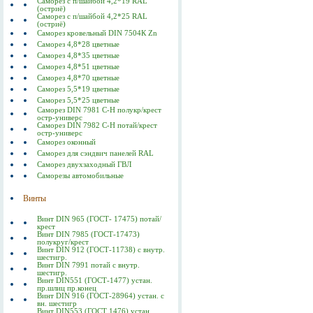
Саморез с п/шайбой 4,2*19 RAL
(остриё)
Саморез с п/шайбой 4,2*25 RAL
(остриё)
Саморез кровельный DIN 7504К Zn
Саморез 4,8*28 цветные
Саморез 4,8*35 цветные
Саморез 4,8*51 цветные
Саморез 4,8*70 цветные
Саморез 5,5*19 цветные
Саморез 5,5*25 цветные
Саморез DIN 7981 C-Н полукр/крест
остр-универс
Саморез DIN 7982 C-Н потай/крест
остр-универс
Саморез оконный
Саморез для сэндвич панелей RAL
Саморез двухзаходный ГВЛ
Саморезы автомобильные
Винты
Винт DIN 965 (ГОСТ- 17475) потай/
крест
Винт DIN 7985 (ГОСТ-17473)
полукруг/крест
Винт DIN 912 (ГОСТ-11738) с внутр.
шестигр.
Винт DIN 7991 потай с внутр.
шестигр.
Винт DIN551 (ГОСТ-1477) устан.
пр.шлиц пр.конец
Винт DIN 916 (ГОСТ-28964) устан. с
вн. шестигр
Винт DIN553 (ГОСТ 1476) устан.