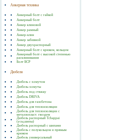
Анкерная техника
Анкерный болт с гайкой
Анкерный болт
Анкер клиновой
Анкер рамный
Анкер-клин
Анкер забивной
Анкер двухраспорный
Анкерный болт с крюком, кольцом
Анкерный болт с высокой степенью
расклинивания
Болт БСР
Дюбеля
Дюбель с хомутом
Дюбель-хомуты
Дюбель под стяжку
Дюбель DRIVA
Дюбель для газобетона
Дюбель для теплоизоляции
Дюбель для теплоизоляции с
металлопласт. гвоздем
Дюбель распорный Tchappai
(усы,шипы)
Дюбель распорный с шипами
Дюбель с полукольцом и прямым
крюком
Дюбель универсальный