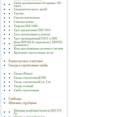
Скоба промышленная СА-прямая, СИ-
омега
Соединители троса, цепей
Стропы
Стропы текстильные
Стяжные ремни
Талрепы DIN 1480
Трос для растяжки DIN 3055
Трос для растяжки в оплетке
Трос промышленный ГОСТ и DIN
Цепь DIN766 Zn (короткозв.), DIN763
(длиннозв.)
Цепь круглозвенная грузовая и тяговая
Крепление строительных лесов
Разное весовое и штучное
Гвозди и строительные скобы
Гвозди (Ревда)
Гвоздь строительный ОЦ.
Гвоздь строительный уп. 5 кг
Гвоздь толевый
Скоба строительная
Спейсеры
Шпильки, струбцины
Шпилька резьбовая (штанга) DIN 975
Zn
Шпилька автомобильная