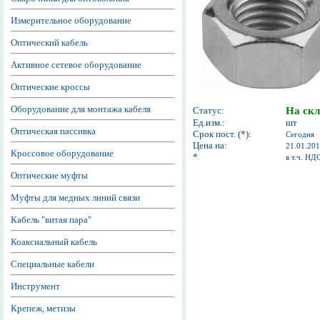
Измерительное оборудование
Оптический кабель
Активное сетевое оборудование
Оптические кроссы
Оборудование для монтажа кабеля
Статус:
На скл
Ед.изм.:
шт
Оптическая пассивка
Срок пост. (*):
Сегодня
Цена на:
21.01.20
Кроссовое оборудование
*
в т.ч. НД
Оптические муфты
Муфты для медных линий связи
Кабель "витая пара"
Коаксиальный кабель
Специальные кабели
Инструмент
Крепеж, метизы