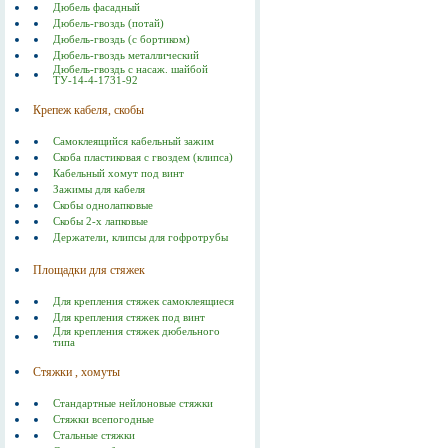
Дюбель фасадный
Дюбель-гвоздь (потай)
Дюбель-гвоздь (с бортиком)
Дюбель-гвоздь металлический
Дюбель-гвоздь с насаж. шайбой
ТУ-14-4-1731-92
Крепеж кабеля, скобы
Самоклеящийся кабельный зажим
Скоба пластиковая с гвоздем (клипса)
Кабельный хомут под винт
Зажимы для кабеля
Скобы однолапковые
Скобы 2-х лапковые
Держатели, клипсы для гофротрубы
Площадки для стяжек
Для крепления стяжек самоклеящиеся
Для крепления стяжек под винт
Для крепления стяжек дюбельного
типа
Стяжки , хомуты
Стандартные нейлоновые стяжки
Стяжки всепогодные
Стальные стяжки