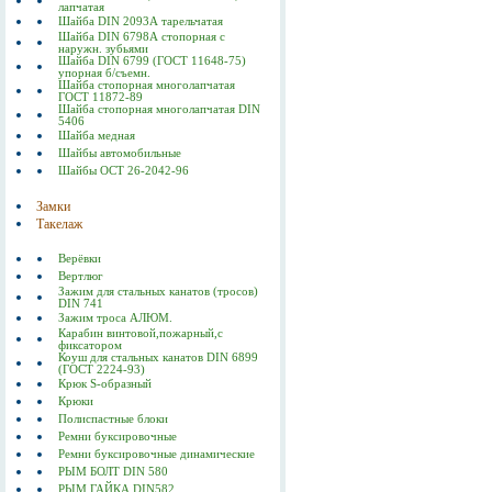
лапчатая
Шайба DIN 2093А тарельчатая
Шайба DIN 6798А стопорная с
наружн. зубьями
Шайба DIN 6799 (ГОСТ 11648-75)
упорная б/съемн.
Шайба стопорная многолапчатая
ГОСТ 11872-89
Шайба стопорная многолапчатая DIN
5406
Шайба медная
Шайбы автомобильные
Шайбы ОСТ 26-2042-96
Замки
Такелаж
Верёвки
Вертлюг
Зажим для стальных канатов (тросов)
DIN 741
Зажим троса АЛЮМ.
Карабин винтовой,пожарный,с
фиксатором
Коуш для стальных канатов DIN 6899
(ГОСТ 2224-93)
Крюк S-образный
Крюки
Полиспастные блоки
Ремни буксировочные
Ремни буксировочные динамические
РЫМ БОЛТ DIN 580
РЫМ ГАЙКА DIN582