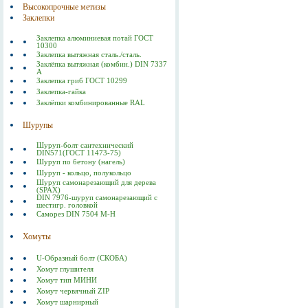
Высокопрочные метизы
Заклепки
Заклепка алюминиевая потай ГОСТ
10300
Заклепка вытяжная сталь./сталь.
Заклёпка вытяжная (комбин.) DIN 7337
А
Заклепка гриб ГОСТ 10299
Заклепка-гайка
Заклёпки комбинированные RAL
Шурупы
Шуруп-болт сантехнический
DIN571(ГОСТ 11473-75)
Шуруп по бетону (нагель)
Шуруп - кольцо, полукольцо
Шуруп самонарезающий для дерева
(SPAX)
DIN 7976-шуруп самонарезающий с
шестигр. головкой
Саморез DIN 7504 M-H
Хомуты
U-Образный болт (СКОБА)
Хомут глушителя
Хомут тип МИНИ
Хомут червячный ZIP
Хомут шарнирный