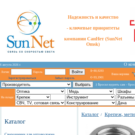
Надежность и качество
- ключевые приоритеты
компании СанНет (SunNet
Omsk)
О ко
6 августа 2026 г.
$=80,9293
Логин:
Пароль:
Ваша корзина
€=93,1901
Зарегистрироваться
Забыл пароль
:) Бросил курить сам - бро
На складе:
Каталог
Крепеж, мет
/
Каталог
Сварочники для оптоволокна