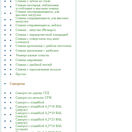
Cтяжки с зубом из стали
Стяжки неоткрыв. нейлоновые
устойчивые к высоким темпер.
Стяжки неоткрывающиеся, для
высоких нагрузок
Стяжки открывающиеся, для высоких
нагрузок
Стяжки открывающиеся, нейлон
Стяжки - липучки (Велькро)
Стяжки с маркировочной площадкой
Стяжки с отверстием под винт
(саморез)
Стяжки крепежные с дюбель-пистоном
Стяжки крепежные с дюбелем
Универсальные хомуты
Стяжки шариковые
Стяжки с двойной петлей
Стяжки с параллельным входом
Прочее
Саморезы
Саморез по дереву СГД
Саморез по металлу СГМ
Саморез с п/шайбой
Саморез с п/шайбой 4,2*16 RAL
(сверло)
Саморез с п/шайбой 4,2*19 RAL
(сверло)
Саморез с п/шайбой 4,2*25 RAL
(сверло)
Саморез с п/шайбой 4,2*16 RAL
(остриё)