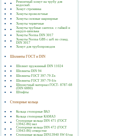
Ремонтный хомут на трубу для
водоснаб.
Хомут стремянка
Хомуты проволочные
Хомуты силовые шарнирные
Хомуты червячные
Хомуты трубные сантехн. с гайкой и
шуруп-шпилька
Хомуты Norma DIN 3017
Хомуты Norma GBS с ш/б по станд.
DIN 3017
Хомут для трубопроводов
Шплинты ГОСТ и DIN
Шплинт пружинный DIN 11024
Шплинты DIN 94
Шплинты ГОСТ 397-79 Zn
Шплинты ГОСТ 397-79 б/п
Шпоночный материал ГОСТ- 8787-68
(DIN 6880)
Штифты
Стопорные кольца
Кольца стопорные ВАЗ
Кольца стопорные КАМАЗ
Стопорные кольца DIN 471 (ГОСТ
13942-86) вал
Стопорные кольца DIN 472 (ГОСТ
13943-86) отверстие
Стопорные кольца DIN13940 SW б/уш