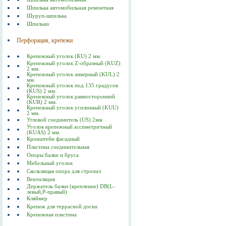
Шпилька автомобильная ремонтная
Шуруп-шпилька
Шпильки
Перфорация, крепежи
Крепежный уголок (KU) 2 мм.
Крепежный уголок Z-образный (KUZ)
2 мм.
Крепежный уголок анкерный (KUL) 2
мм.
Крепежный уголок под 135 градусов
(KUS) 2 мм.
Крепежный уголок равносторонний
(KUR) 2 мм.
Крепежный уголок усиленный (KUU)
2 мм.
Угловой соединитель (US) 2мм
Уголок крепежный ассиметричный
(KUAS) 2 мм.
Кронштейн фасадный
Пластина соединительная
Опоры балки и бруса
Мебельный уголок
Скользящая опора для стропил
Вентиляция
Держатель балки (крепление) DB(L-
левый,P-правый)
Кляймер
Крепеж для террасной доски
Крепежная пластина